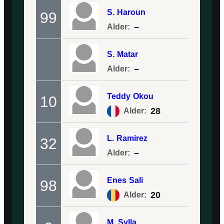
S.
Haroun
99
–
Alder:
S.
Matar
–
Alder:
Teddy
Okou
10
28
Alder:
L.
Ramirez
32
–
Alder:
Enes
Sali
98
20
Alder:
M.
Sylla