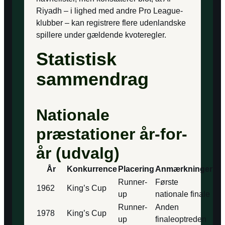
Riyadh – i lighed med andre Pro League-
klubber – kan registrere flere udenlandske
spillere under gældende kvoteregler.
Statistisk
sammendrag
Nationale
præstationer år-for-
år (udvalg)
År
Konkurrence
Placering
Anmærkninger
Runner-
Første
1962
King’s Cup
up
nationale finale
Runner-
Anden
1978
King’s Cup
up
finaleoptreden