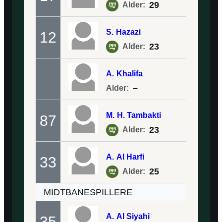
29
Alder:
S.
Hazazi
12
23
Alder:
A.
Khalifa
–
Alder:
M.
H. Tambakti
87
23
Alder:
A.
Al Harfi
33
25
Alder:
MIDTBANESPILLERE
A.
Al Siyahi
35