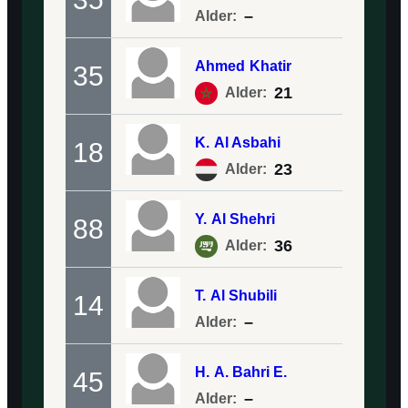
–
Alder:
Ahmed
Khatir
35
21
Alder:
K.
Al Asbahi
18
23
Alder:
Y.
Al Shehri
88
36
Alder:
T.
Al Shubili
14
–
Alder:
H.
A. Bahri E.
45
–
Alder: