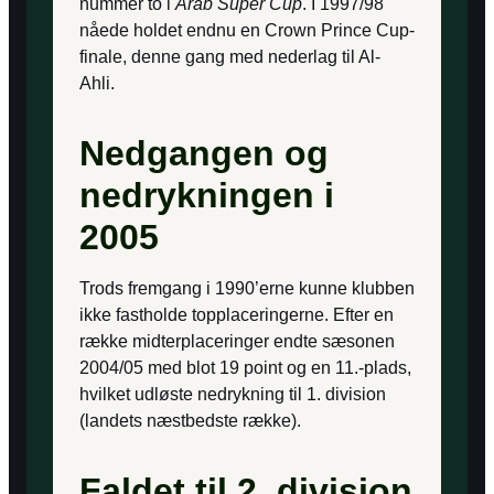
nummer to i
Arab Super Cup
. I 1997/98
nåede holdet endnu en Crown Prince Cup-
finale, denne gang med nederlag til Al-
Ahli.
Nedgangen og
nedrykningen i
2005
Trods fremgang i 1990’erne kunne klubben
ikke fastholde topplaceringerne. Efter en
række midterplaceringer endte sæsonen
2004/05 med blot 19 point og en 11.-plads,
hvilket udløste nedrykning til 1. division
(landets næstbedste række).
Faldet til 2. division