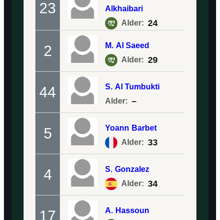
23
Alkhaibari
24
Alder:
M.
Al Saeed
2
29
Alder:
S.
Al Tumbukti
44
–
Alder:
Yoann
Barbet
5
33
Alder:
S.
Gonzalez
4
34
Alder:
A.
Hassoun
17