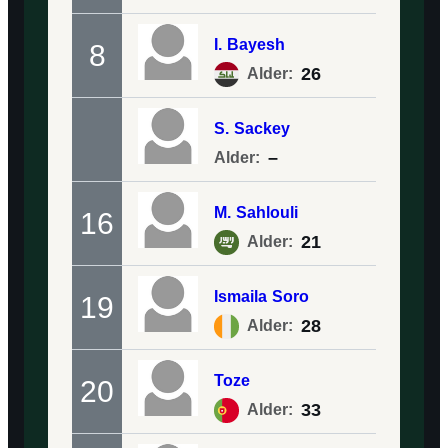
I.
Bayesh
8
26
Alder:
S.
Sackey
–
Alder:
M.
Sahlouli
16
21
Alder:
Ismaila
Soro
19
28
Alder:
Toze
20
33
Alder: