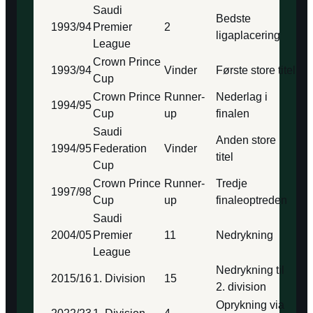
Saudi
Bedste
1993/94
Premier
2
ligaplacering
League
Crown Prince
1993/94
Vinder
Første store titel
Cup
Crown Prince
Runner-
Nederlag i
1994/95
Cup
up
finalen
Saudi
Anden store
1994/95
Federation
Vinder
titel
Cup
Crown Prince
Runner-
Tredje
1997/98
Cup
up
finaleoptreden
Saudi
2004/05
Premier
11
Nedrykning
League
Nedrykning til
2015/16
1. Division
15
2. division
Oprykning via