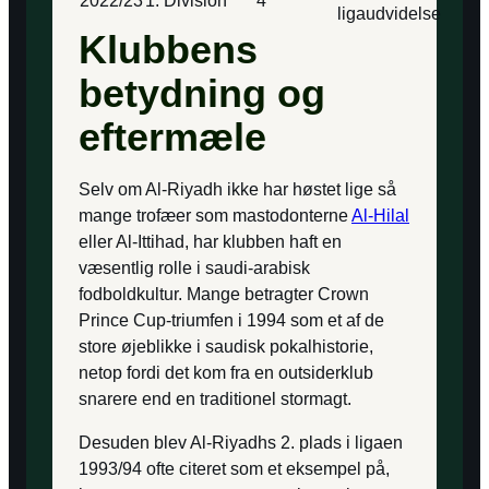
2022/23
1. Division
4
ligaudvidelse
Klubbens
betydning og
eftermæle
Selv om Al-Riyadh ikke har høstet lige så
mange trofæer som mastodonterne
Al-Hilal
eller Al-Ittihad, har klubben haft en
væsentlig rolle i saudi-arabisk
fodboldkultur. Mange betragter Crown
Prince Cup-triumfen i 1994 som et af de
store øjeblikke i saudisk pokalhistorie,
netop fordi det kom fra en outsiderklub
snarere end en traditionel stormagt.
Desuden blev Al-Riyadhs 2. plads i ligaen
1993/94 ofte citeret som et eksempel på,