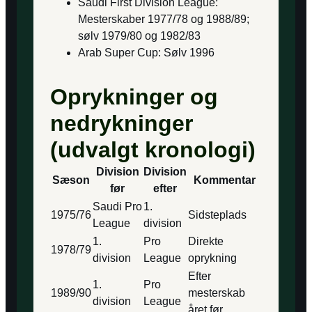
Saudi First Division League:
Mesterskaber 1977/78 og 1988/89;
sølv 1979/80 og 1982/83
Arab Super Cup: Sølv 1996
Oprykninger og
nedrykninger
(udvalgt kronologi)
Division
Division
Sæson
Kommentar
før
efter
Saudi Pro
1.
1975/76
Sidsteplads
League
division
1.
Pro
Direkte
1978/79
division
League
oprykning
Efter
1.
Pro
1989/90
mesterskab
division
League
året før