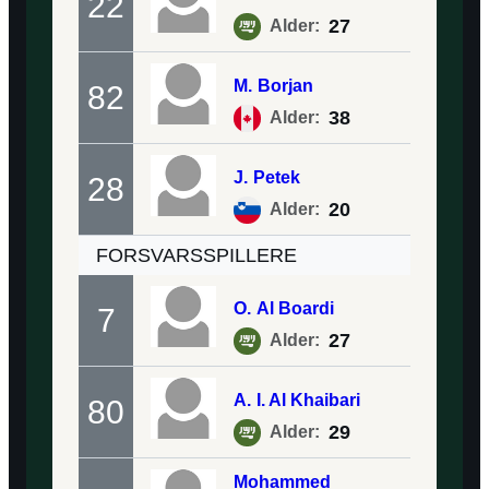
22
27
Alder:
M.
Borjan
82
38
Alder:
J.
Petek
28
20
Alder:
FORSVARSSPILLERE
O.
Al Boardi
7
27
Alder:
A.
I. Al Khaibari
80
29
Alder:
Mohammed