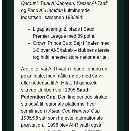
Qarouni, Talal Al-Jabreen, Yasser Al-Taafi
og
Fahd Al-Hamdan
kulminerede
indsatsen i sæsonen 1993/94:
Ligaplacering: 2. plads i Saudi
Premier League med 39 point.
Crown Prince Cup: Sejr i finalen med
1-0 over Al-Shabab – klubbens første
(og hidtil eneste) store nationale titel.
Året efter var Al-Riyadh tilbage i endnu en
pokalfinale, men måtte nøjes med sølv
efter nederlag til Al-Hilal. Til gengæld
sikrede klubben sig i 1995
Saudi
Federation Cup
. Den fine periode strakte
sig også til regionale platforme, hvor
semifinalen i
Asian Cup Winners’ Cup
1995/96
står som højeste internationale
præstation. I 1996 blev Al-Riyadh også