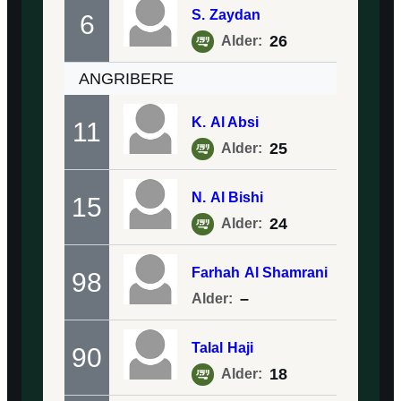
S.
Zaydan
6
26
Alder:
ANGRIBERE
K.
Al Absi
11
25
Alder:
N.
Al Bishi
15
24
Alder:
Farhah
Al Shamrani
98
–
Alder:
Talal
Haji
90
18
Alder: