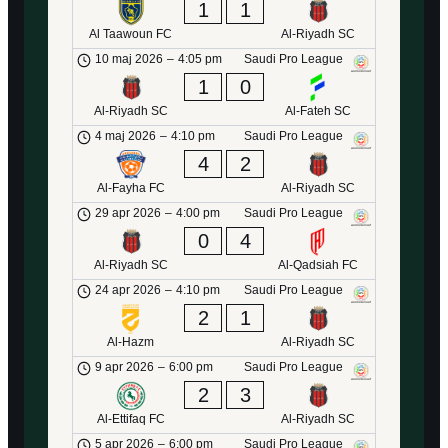
1
1
Al Taawoun FC
Al-Riyadh SC
10 maj 2026
–
4:05 pm
Saudi Pro League
1
0
Al-Riyadh SC
Al-Fateh SC
4 maj 2026
–
4:10 pm
Saudi Pro League
4
2
Al-Fayha FC
Al-Riyadh SC
29 apr 2026
–
4:00 pm
Saudi Pro League
0
4
Al-Riyadh SC
Al-Qadsiah FC
24 apr 2026
–
4:10 pm
Saudi Pro League
2
1
Al-Hazm
Al-Riyadh SC
9 apr 2026
–
6:00 pm
Saudi Pro League
2
3
Al-Ettifaq FC
Al-Riyadh SC
5 apr 2026
–
6:00 pm
Saudi Pro League