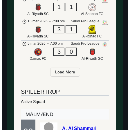
1
1
Al-Riyadh SC
Al-Shabab FC
13 mar 2026
–
7:00 pm
Saudi Pro League
3
1
Al-Riyadh SC
Al-Ittihad FC
5 mar 2026
–
7:00 pm
Saudi Pro League
3
0
Damac FC
Al-Riyadh SC
Load More
SPILLERTRUP
Active Squad
MÅLMÆND
A.
Al Shammari