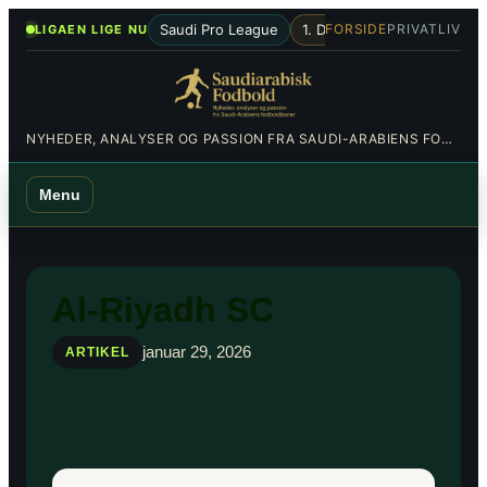
Spring
•
Saudi Pro League
1. Division
Al-Hilal
Al-Nas
FORSIDE
PRIVATLIV
LIGAEN LIGE NU
til
indhold
NYHEDER, ANALYSER OG PASSION FRA SAUDI-ARABIENS FODBOLDBANER
Menu
Al-Riyadh SC
januar 29, 2026
ARTIKEL