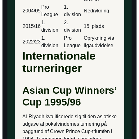
Pro
1.
2004/05
Nedrykning
League
division
1.
2.
2015/16
15. plads
division
division
1.
Pro
Oprykning via
2022/23
division
League
ligaudvidelse
Internationale
turneringer
Asian Cup Winners’
Cup 1995/96
Al-Riyadh kvalificerede sig til den asiatiske
udgave af pokalvindernes turnering på
baggrund af Crown Prince Cup-triumfen i
1994. Turneringen forløb som følger: