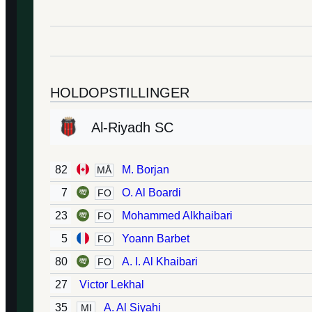
HOLDOPSTILLINGER
Al-Riyadh SC
82
M. Borjan
MÅ
7
O. Al Boardi
FO
23
Mohammed Alkhaibari
FO
5
Yoann Barbet
FO
80
A. I. Al Khaibari
FO
27
Victor Lekhal
35
A. Al Siyahi
MI