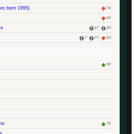
ler, born 1995)
76′
66′
es
87′
90′
7′
77′
83′
66′
ho
76′
i