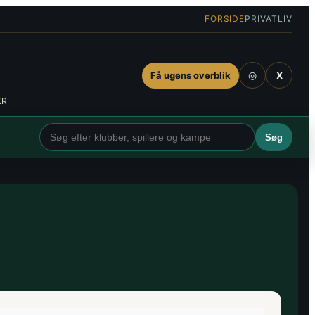
FORSIDE
PRIVATLIV
◎
Få ugens overblik
X
ER
Søg