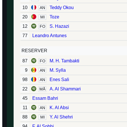
10
Teddy Okou
AN
20
Toze
MI
12
S. Hazazi
FO
77
Leandro Antunes
RESERVER
87
M. H. Tambakti
FO
9
M. Sylla
AN
98
Enes Sali
AN
22
A. Al Shammari
MÅ
45
Essam Bahri
11
K. Al Absi
AN
88
Y. Al Shehri
MI
94
F. Al Sobhi