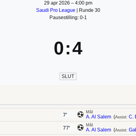
29 apr 2026
–
4:00 pm
Saudi Pro League
| Runde 30
Pausestilling: 0-1
0
:
4
SLUT
Mål
7′
A. Al Salem
(
C.
Assist:
Mål
77′
A. Al Salem
(
Gab
Assist: