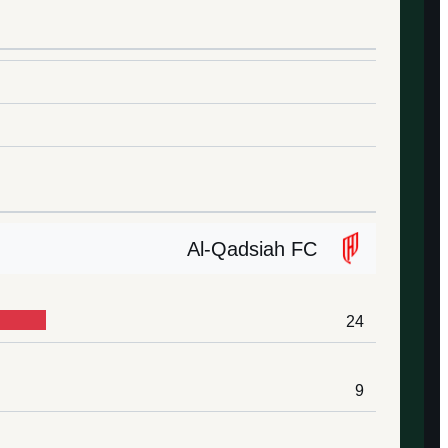
Al-Qadsiah FC
24
9