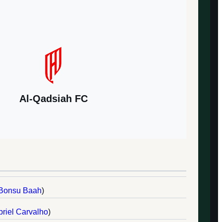
Al-Qadsiah FC
 Bonsu Baah
)
riel Carvalho
)