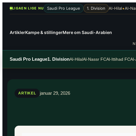
Spring
•
Saudi Pro League
1. Division
Al-Hilal
Al-Na
LIGAEN LIGE NU
til
indhold
Artikler
Kampe & stillinger
Mere om Saudi-Arabien
N
Saudi Pro League
1. Division
Al-Hilal
Al-Nassr FC
Al-Ittihad FC
Al
januar 29, 2026
ARTIKEL