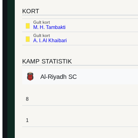
KORT
Gult kort
M. H. Tambakti
Gult kort
A. I. Al Khaibari
KAMP STATISTIK
Al-Riyadh SC
8
1