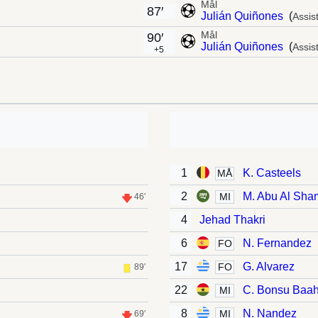
Mål
87′
Julián Quiñones
(
Assist
Mål
90′
Julián Quiñones
(
Assist
+5
1
K. Casteels
MÅ
2
M. Abu Al Sha
MI
46′
4
Jehad Thakri
6
N. Fernandez
FO
17
G. Alvarez
FO
89′
22
C. Bonsu Baa
MI
8
N. Nandez
MI
69′