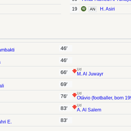
19
H. Asiri
AN
46′
ambakti
46′
a
Ud
66′
M. Al Juwayr
69′
li
Ud
76′
Otávio (footballer, born 19
Ud
83′
A. Al Salem
83′
hri E.