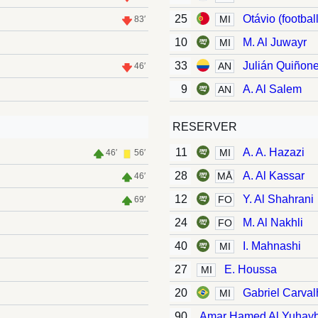
25
Otávio (footbal
MI
83′
10
M. Al Juwayr
MI
33
Julián Quiñon
AN
46′
9
A. Al Salem
AN
RESERVER
11
A. A. Hazazi
MI
46′
56′
28
A. Al Kassar
MÅ
46′
12
Y. Al Shahrani
FO
69′
24
M. Al Nakhli
FO
40
I. Mahnashi
MI
27
E. Houssa
MI
20
Gabriel Carval
MI
90
Amar Hamed Al Yuhayb