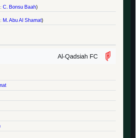
C. Bonsu Baah
)
:
M. Abu Al Shamat
)
:
Al-Qadsiah FC
mat
h