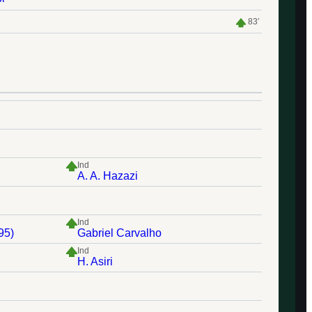
83′
Ind
A. A. Hazazi
Ind
95)
Gabriel Carvalho
Ind
H. Asiri