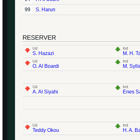
99
S. Harun
RESERVER
Ud
Ind
S. Hazazi
M. H. T
Ud
Ind
O. Al Boardi
M. Syll
Ud
Ind
A. Al Siyahi
Enes Sa
Ud
Ind
Teddy Okou
H. A. Ba