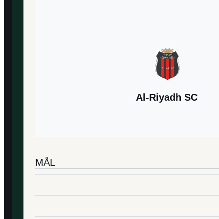
Al-Riyadh SC
MÅL