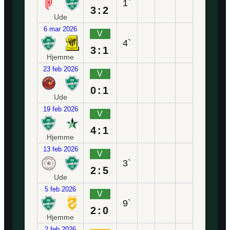
1`
3:2
Ude
6 mar 2026
V
4`
3:1
Hjemme
23 feb 2026
V
0:1
Ude
19 feb 2026
V
4:1
Hjemme
13 feb 2026
V
3`
2:5
Ude
5 feb 2026
V
9`
2:0
Hjemme
2 feb 2026