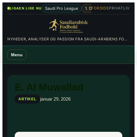
Spring
•
Saudi Pro League
1. Division
Al-Hilal
Al-Nas
FORSIDE
PRIVATLIV
LIGAEN LIGE NU
til
indhold
NYHEDER, ANALYSER OG PASSION FRA SAUDI-ARABIENS FODBOLDBANER
Menu
E. Al Muwallad
januar 29, 2026
ARTIKEL