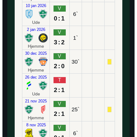
10 jan 2026
V
6`
0:1
Ude
2 jan 2026
V
1`
3:2
Hjemme
30 dec 2025
V
30`
2:0
Hjemme
26 dec 2025
T
2:1
Ude
21 nov 2025
V
25`
2:1
Hjemme
8 nov 2025
V
6`