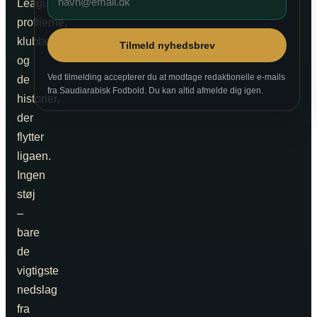
League,
profilerne,
klubberne
Tilmeld nyhedsbrev
og
Ved tilmelding accepterer du at modtage redaktionelle e-mails
de
fra Saudiarabisk Fodbold. Du kan altid afmelde dig igen.
historier,
der
flytter
ligaen.
Ingen
støj
–
bare
de
vigtigste
nedslag
fra