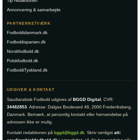
Tip redaktionen
Annoncering & samarbejde
PARTNERNETVÆRK
Fodboldidanmark.dk
Fodboldispanien.dk
Norskfodbold.dk
Polskfodbold.dk
FodboldiTyskland.dk
UDGIVER & KONTAKT
Saudiarabisk Fodbold udgives af
BGGD Digital
, CVR:
34482853
. Adresse: Dalgas Boulevard 48, 2000 Frederiksberg,
Danmark. Bemærk, at personlig kontakt eller henvendelse på
adressen ikke er mulig.
Kontakt redaktionen på
bggd@bggd.dk
. Skriv venligst
att: