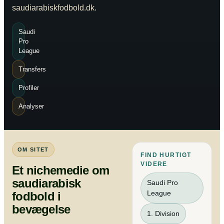
saudiarabiskfodbold.dk.
Saudi
Pro
League
Transfers
Profiler
Analyser
OM SITET
FIND HURTIGT
VIDERE
Et nichemedie om
saudiarabisk
Saudi Pro
League
fodbold i
bevægelse
1. Division