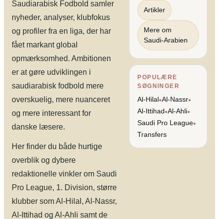
Saudiarabisk Fodbold samler
Artikler
nyheder, analyser, klubfokus
Mere om
og profiler fra en liga, der har
Saudi-Arabien
fået markant global
opmærksomhed. Ambitionen
er at gøre udviklingen i
POPULÆRE
saudiarabisk fodbold mere
SØGNINGER
overskuelig, mere nuanceret
Al-Hilal
Al-Nassr
•
•
Al-Ittihad
Al-Ahli
•
•
og mere interessant for
Saudi Pro League
•
danske læsere.
Transfers
Her finder du både hurtige
overblik og dybere
redaktionelle vinkler om Saudi
Pro League, 1. Division, større
klubber som Al-Hilal, Al-Nassr,
Al-Ittihad og Al-Ahli samt de