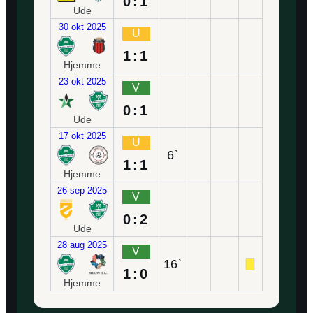
0:1
Ude
30 okt 2025
U
1:1
Hjemme
23 okt 2025
V
0:1
Ude
17 okt 2025
U
6`
1:1
Hjemme
26 sep 2025
V
0:2
Ude
28 aug 2025
V
16`
1:0
Hjemme