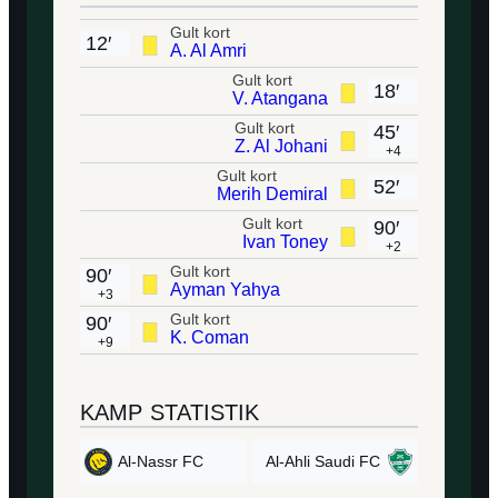
Gult kort
12′
A. Al Amri
Gult kort
18′
V. Atangana
Gult kort
45′
Z. Al Johani
+4
Gult kort
52′
Merih Demiral
Gult kort
90′
Ivan Toney
+2
Gult kort
90′
Ayman Yahya
+3
Gult kort
90′
K. Coman
+9
KAMP STATISTIK
Al-Nassr FC
Al-Ahli Saudi FC