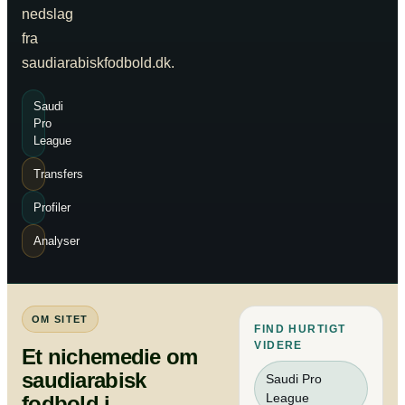
nedslag
fra
saudiarabiskfodbold.dk.
Saudi
Pro
League
Transfers
Profiler
Analyser
OM SITET
FIND HURTIGT
VIDERE
Et nichemedie om
saudiarabisk
Saudi Pro
League
fodbold i