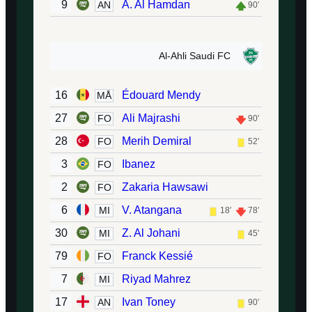
9
A. Al Hamdan
AN
90′
Al-Ahli Saudi FC
16
Édouard Mendy
MÅ
27
Ali Majrashi
FO
90′
28
Merih Demiral
FO
52′
3
Ibanez
FO
2
Zakaria Hawsawi
FO
6
V. Atangana
MI
18′
78′
30
Z. Al Johani
MI
45′
79
Franck Kessié
FO
7
Riyad Mahrez
MI
17
Ivan Toney
AN
90′