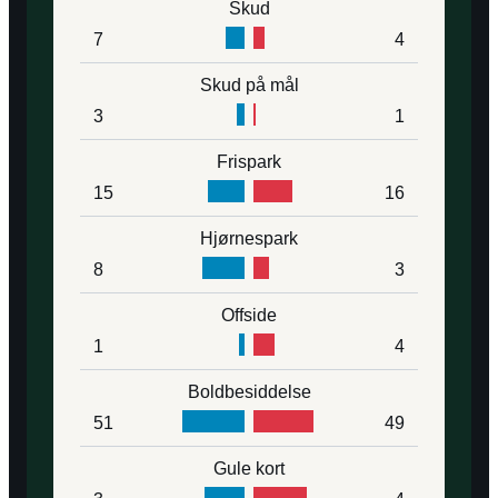
Skud
7
4
Skud på mål
3
1
Frispark
15
16
Hjørnespark
8
3
Offside
1
4
Boldbesiddelse
51
49
Gule kort