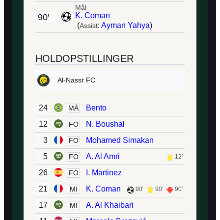
Mål
K. Coman
90′
(
:
Ayman Yahya
)
Assist
HOLDOPSTILLINGER
Al-Nassr FC
24
Bento
MÅ
12
N. Boushal
FO
3
Mohamed Simakan
FO
5
A. Al Amri
FO
12′
26
I. Martinez
FO
21
K. Coman
MI
90′
90′
90′
17
A. Al Khaibari
MI