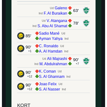
Galeno
Ud
63′
F. Al Buraikan
Ind
V. Atangana
Ud
78′
S. Abu Al Shamat
Ind
Sadio Mané
Ud
85′
Ayman Yahya
Ind
C. Ronaldo
Ud
90′
A. Al Hamdan
+1
Ind
Ali Majrashi
Ud
90′
M. Abdulrahman
+7
Ind
K. Coman
Ud
90′
S. Al Ghannam
+12
Ind
Joao Felix
Ud
90′
S. Al Nasser
+12
Ind
KORT