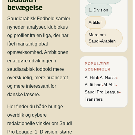
bevægelse
1. Division
Saudiarabisk Fodbold samler
Artikler
nyheder, analyser, klubfokus
Mere om
og profiler fra en liga, der har
Saudi-Arabien
fået markant global
opmærksomhed. Ambitionen
er at gøre udviklingen i
POPULÆRE
saudiarabisk fodbold mere
SØGNINGER
overskuelig, mere nuanceret
Al-Hilal
Al-Nassr
•
•
Al-Ittihad
Al-Ahli
•
•
og mere interessant for
Saudi Pro League
•
danske læsere.
Transfers
Her finder du både hurtige
overblik og dybere
redaktionelle vinkler om Saudi
Pro League, 1. Division, større