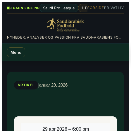
Spring
•
Saudi Pro League
1. Division
Al-Hilal
Al-Nas
FORSIDE
PRIVATLIV
LIGAEN LIGE NU
til
indhold
NYHEDER, ANALYSER OG PASSION FRA SAUDI-ARABIENS FODBOLDBANER
Menu
januar 29, 2026
ARTIKEL
29 apr 2026
–
6:00 pm