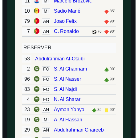
11
Marcelo Brozović
MI
10
Sadio Mané
MI
85′
79
Joao Felix
AN
90′
7
C. Ronaldo
AN
76′
90′
RESERVER
53
Abdulrahman Al-Otaibi
2
S. Al Ghannam
FO
90′
96
S. Al Nasser
FO
90′
83
S. Al Najdi
FO
4
N. Al Sharari
FO
23
Ayman Yahya
AN
85′
90′
19
A. Al Hassan
MI
29
Abdulrahman Ghareeb
AN