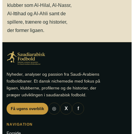
klubber som Al-Hilal, Al-Nassr,
Al-Ittihad og Al-Ahli samt de
spillere, trænere og historier,
der former ligaen.
Nyheder, analyser og passion fra Saudi-Arabiens
fodboldbaner. Et dansk nichemedie med fokus på
ligaen, klubberne, profilerne og de historier, der
præger udviklingen i saudiarabisk fodbold.
◎
X
f
Få ugens overblik
NAVIGATION
Forside