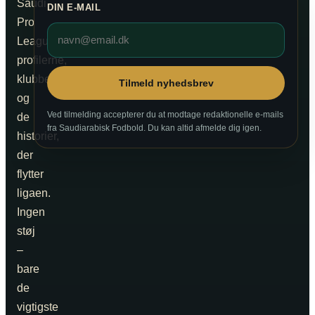
Saudi
DIN E-MAIL
Pro
League,
profilerne,
klubberne
Tilmeld nyhedsbrev
og
Ved tilmelding accepterer du at modtage redaktionelle e-mails
de
fra Saudiarabisk Fodbold. Du kan altid afmelde dig igen.
historier,
der
flytter
ligaen.
Ingen
støj
–
bare
de
vigtigste