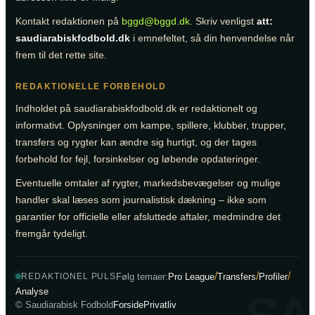
Kontakt redaktionen på
bggd@bggd.dk
. Skriv venligst
att:
saudiarabiskfodbold.dk
i emnefeltet, så din henvendelse når
frem til det rette site.
REDAKTIONELLE FORBEHOLD
Indholdet på saudiarabiskfodbold.dk er redaktionelt og
informativt. Oplysninger om kampe, spillere, klubber, trupper,
transfers og rygter kan ændre sig hurtigt, og der tages
forbehold for fejl, forsinkelser og løbende opdateringer.
Eventuelle omtaler af rygter, markedsbevægelser og mulige
handler skal læses som journalistisk dækning – ikke som
garantier for officielle eller afsluttede aftaler, medmindre det
fremgår tydeligt.
/
/
/
Følg temaer:
Pro League
Transfers
Profiler
REDAKTIONEL PULS
Analyse
© Saudiarabisk Fodbold
Forside
Privatliv