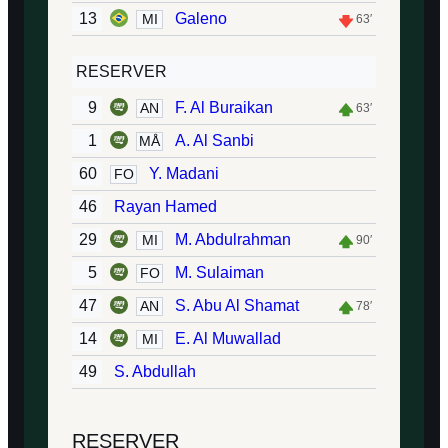
13
Galeno
MI
63′
RESERVER
9
F. Al Buraikan
AN
63′
1
A. Al Sanbi
MÅ
60
Y. Madani
FO
46
Rayan Hamed
29
M. Abdulrahman
MI
90′
5
M. Sulaiman
FO
47
S. Abu Al Shamat
AN
78′
14
E. Al Muwallad
MI
49
S. Abdullah
RESERVER