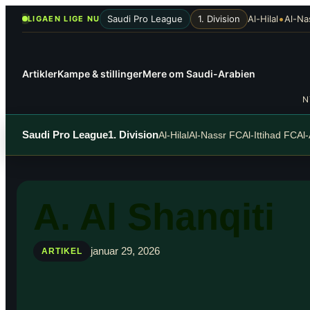
Spring
•
Saudi Pro League
1. Division
Al-Hilal
Al-Na
LIGAEN LIGE NU
til
indhold
Artikler
Kampe & stillinger
Mere om Saudi-Arabien
N
Saudi Pro League
1. Division
Al-Hilal
Al-Nassr FC
Al-Ittihad FC
Al
A. Al Shanqiti
januar 29, 2026
ARTIKEL