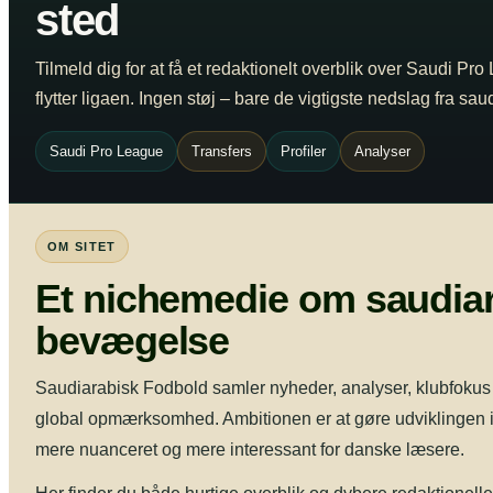
sted
Tilmeld dig for at få et redaktionelt overblik over Saudi Pro
flytter ligaen. Ingen støj – bare de vigtigste nedslag fra sa
Saudi Pro League
Transfers
Profiler
Analyser
OM SITET
Et nichemedie om saudiar
bevægelse
Saudiarabisk Fodbold samler nyheder, analyser, klubfokus og
global opmærksomhed. Ambitionen er at gøre udviklingen i
mere nuanceret og mere interessant for danske læsere.