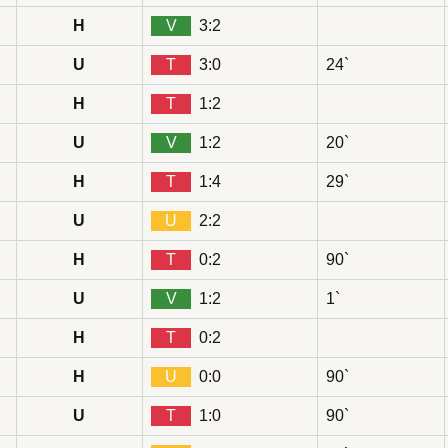
H
V
3:2
U
T
3:0
24`
H
T
1:2
U
V
1:2
20`
H
T
1:4
29`
U
U
2:2
H
T
0:2
90`
U
V
1:2
1`
H
T
0:2
H
U
0:0
90`
U
T
1:0
90`