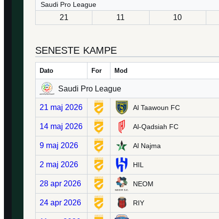
Saudi Pro League
21
11
10
SENESTE KAMPE
Dato
For
Mod
Saudi Pro League
21 maj 2026
Al Taawoun FC
14 maj 2026
Al-Qadsiah FC
9 maj 2026
Al Najma
2 maj 2026
HIL
28 apr 2026
NEOM
24 apr 2026
RIY