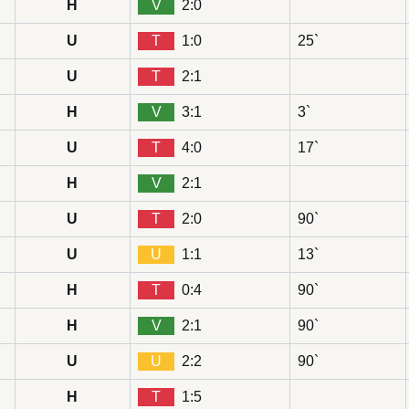
H
V
2:0
U
T
1:0
25`
U
T
2:1
H
V
3:1
3`
U
T
4:0
17`
H
V
2:1
U
T
2:0
90`
U
U
1:1
13`
H
T
0:4
90`
H
V
2:1
90`
U
U
2:2
90`
H
T
1:5