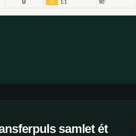
U
U
1:1
90`
ansferpuls samlet ét