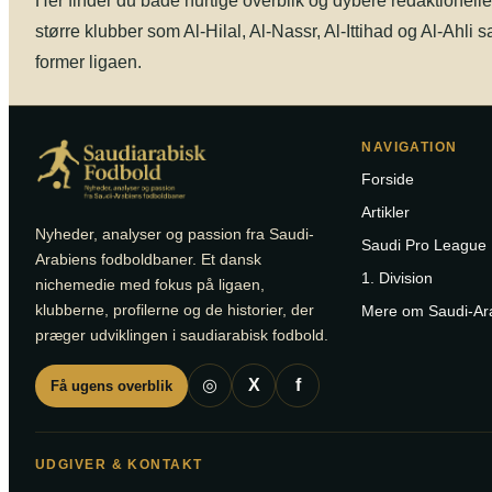
Her finder du både hurtige overblik og dybere redaktionell
større klubber som Al-Hilal, Al-Nassr, Al-Ittihad og Al-Ahli s
former ligaen.
NAVIGATION
Forside
Artikler
Nyheder, analyser og passion fra Saudi-
Saudi Pro League
Arabiens fodboldbaner. Et dansk
1. Division
nichemedie med fokus på ligaen,
klubberne, profilerne og de historier, der
Mere om Saudi-Ar
præger udviklingen i saudiarabisk fodbold.
◎
X
f
Få ugens overblik
UDGIVER & KONTAKT