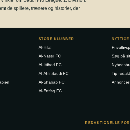
e vinkler om Saudi Pro League, 1. Division,
amt de spillere, trænere og historier, der
STORE KLUBBER
NYTTIGE
Al-Hilal
Privatlivsp
Al-Nassr FC
Søg på sit
Al-Ittihad FC
Nyhedsbr
Al-Ahli Saudi FC
Tip redak
abien
Al-Shabab FC
Annoncer
Al-Ettifaq FC
REDAKTIONELLE FO