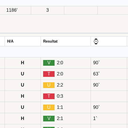
1186′
3
H/A
Resultat
H
V
2:0
90`
U
T
2:0
63`
U
U
2:2
90`
H
T
0:3
U
U
1:1
90`
H
V
2:1
1`