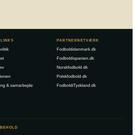
 LINKS
PARTNERNETVÆRK
olitik
Fodboldidanmark.dk
et
Fodboldispanien.dk
ev
Norskfodbold.dk
tionen
Polskfodbold.dk
ing & samarbejde
FodboldiTyskland.dk
RBEHOLD