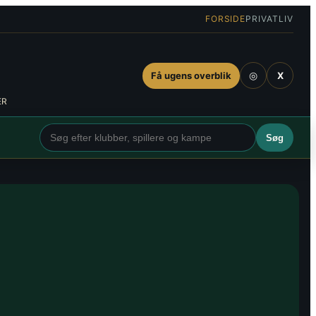
FORSIDE
PRIVATLIV
◎
Få ugens overblik
X
ER
Søg