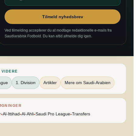
Tilmeld nyhedsbrev
Ved tilmelding accepterer du at modtage redaktionelle e-mails fra
Saudiarabisk Fodbold. Du kan altid afmelde dig igen.
 VIDERE
ague
1. Division
Artikler
Mere om Saudi-Arabien
ØGNINGER
r
Al-Ittihad
Al-Ahli
Saudi Pro League
Transfers
•
•
•
•