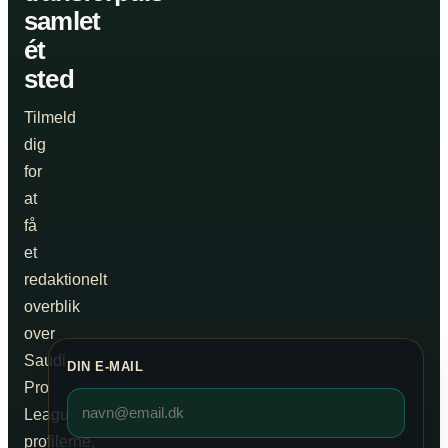
samlet
ét
sted
Tilmeld
dig
for
at
få
et
redaktionelt
overblik
over
Saudi
DIN E-MAIL
Pro
League,
profilerne,