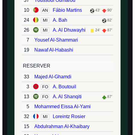
37
Youssouf Oumarou
10
Fábio Martins
AN
43′
90′
24
A. Bah
MI
82′
26
A. Al Dhuwayhi
MI
24′
87′
7
Yousef Al-Shammari
19
Nawaf Al-Habashi
RESERVER
33
Majed Al-Ghamdi
3
A. Boutouil
FO
13
A. Al Shanqiti
FO
87′
5
Mohammed Eissa Al-Yami
32
Loreintz Rosier
MI
15
Abdulrahman Al-Khaibary