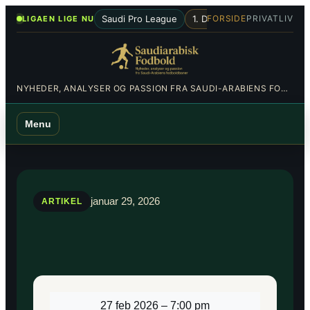
Spring
•
Saudi Pro League
1. Division
Al-Hilal
Al-Nas
FORSIDE
PRIVATLIV
LIGAEN LIGE NU
til
indhold
NYHEDER, ANALYSER OG PASSION FRA SAUDI-ARABIENS FODBOLDBANER
Menu
januar 29, 2026
ARTIKEL
27 feb 2026
–
7:00 pm