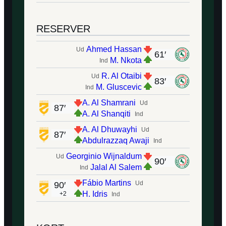
RESERVER
Ahmed Hassan
Ud
61′
M. Nkota
Ind
R. Al Otaibi
Ud
83′
M. Gluscevic
Ind
A. Al Shamrani
Ud
87′
A. Al Shanqiti
Ind
A. Al Dhuwayhi
Ud
87′
Abdulrazzaq Awaji
Ind
Georginio Wijnaldum
Ud
90′
Jalal Al Salem
Ind
Fábio Martins
Ud
90′
H. Idris
+2
Ind