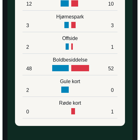
12
10
Hjørnespark
3
3
Offside
2
1
Boldbesiddelse
48
52
Gule kort
2
0
Røde kort
0
1