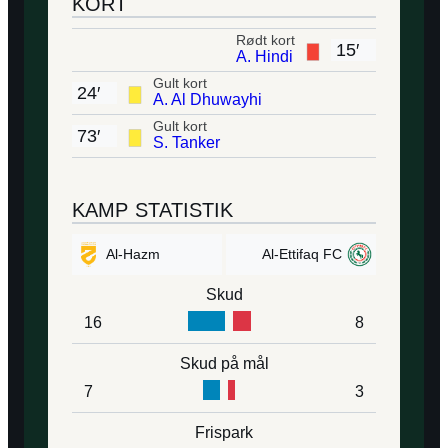
KORT
Rødt kort
15′
A. Hindi
Gult kort
24′
A. Al Dhuwayhi
Gult kort
73′
S. Tanker
KAMP STATISTIK
Al-Hazm
Al-Ettifaq FC
Skud
16
8
Skud på mål
7
3
Frispark