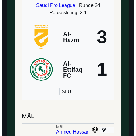
Saudi Pro League
| Runde 24
Pausestilling: 2-1
3
Al-
Hazm
1
Al-
Ettifaq
FC
SLUT
MÅL
Mål
9′
Ahmed Hassan