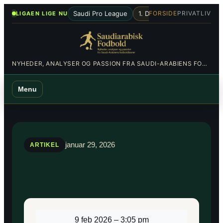
Spring
•
Saudi Pro League
1. Division
Al-Hilal
Al-Nas
FORSIDE
PRIVATLIV
LIGAEN LIGE NU
til
indhold
NYHEDER, ANALYSER OG PASSION FRA SAUDI-ARABIENS FODBOLDBANER
Menu
januar 29, 2026
ARTIKEL
9 feb 2026
–
3:05 pm