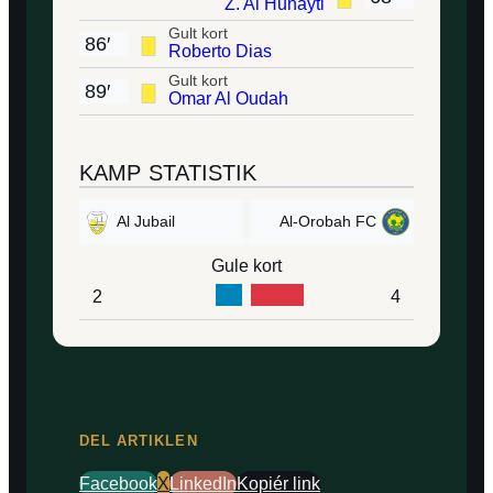
Z. Al Hunayti
Gult kort
86′
Roberto Dias
Gult kort
89′
Omar Al Oudah
KAMP STATISTIK
Al Jubail
Al-Orobah FC
Gule kort
2
4
DEL ARTIKLEN
Facebook
X
LinkedIn
Kopiér link