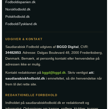
Fodboldispanien.dk
Norskfodbold.dk
Polskfodbold.dk
FodboldiTyskland.dk
UDGIVER & KONTAKT
Saudiarabisk Fodbold udgives af
BGGD Digital
, CVR:
34482853
. Adresse: Dalgas Boulevard 48, 2000 Frederiksberg,
Danmark. Bemærk, at personlig kontakt eller henvendelse på
adressen ikke er mulig.
Kontakt redaktionen på
bggd@bggd.dk
. Skriv venligst
att:
saudiarabiskfodbold.dk
i emnefeltet, så din henvendelse når
frem til det rette site.
REDAKTIONELLE FORBEHOLD
Indholdet på saudiarabiskfodbold.dk er redaktionelt og
informativt. Oplysninger om kampe, spillere, klubber, trupper,