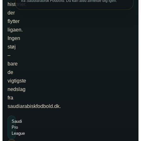
fra Saudiarabisk Fodbold. Du kan altid afmelde dig igen.
historier,
der
flytter
ligaen.
Ingen
støj
–
bare
de
vigtigste
nedslag
fra
saudiarabiskfodbold.dk.
Saudi
Pro
League