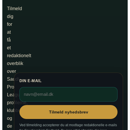
Tilmeld
dig
for
at
få
et
redaktionelt
overblik
over
Saudi
DIN E-MAIL
Pro
League,
profilerne,
klubberne
Tilmeld nyhedsbrev
og
Ved tilmelding accepterer du at modtage redaktionelle e-mails
de