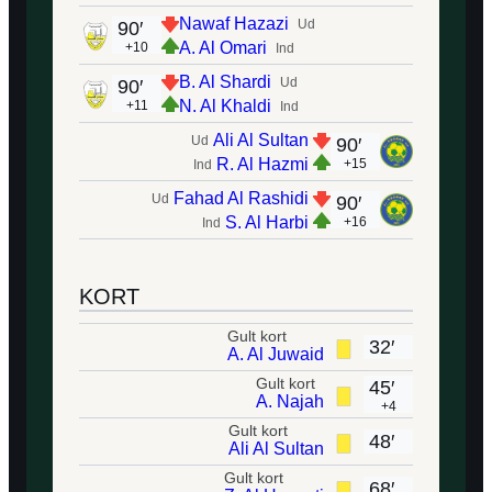
Nawaf Hazazi
Ud
90′
A. Al Omari
+10
Ind
B. Al Shardi
Ud
90′
N. Al Khaldi
+11
Ind
Ali Al Sultan
Ud
90′
R. Al Hazmi
+15
Ind
Fahad Al Rashidi
Ud
90′
S. Al Harbi
+16
Ind
KORT
Gult kort
32′
A. Al Juwaid
Gult kort
45′
A. Najah
+4
Gult kort
48′
Ali Al Sultan
Gult kort
68′