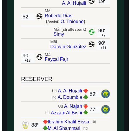
19′
A. Al Hujaili
Mål
Roberto Dias
52′
(
:
O. Thioune
)
Assist
Mål (straffespark)
90′
Simy
+7
Mål
90′
Darwin González
+11
Mål
90′
Fayçal Fajr
+13
RESERVER
A. Al Hujaili
Ud
59′
A. Doumbia
Ind
A. Najah
Ud
77′
Azzam Al Bishi
Ind
Ibrahim Khalil Eissa
Ud
88′
M. Al Shammari
Ind