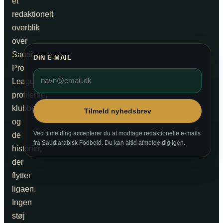
et
redaktionelt
overblik
over
Saudi
DIN E-MAIL
Pro
League,
profilerne,
klubberne
Tilmeld nyhedsbrev
og
Ved tilmelding accepterer du at modtage redaktionelle e-mails
de
fra Saudiarabisk Fodbold. Du kan altid afmelde dig igen.
historier,
der
flytter
ligaen.
Ingen
støj