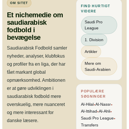
OM SITET
FIND HURTIGT
VIDERE
Et nichemedie om
saudiarabisk
Saudi Pro
League
fodbold i
bevægelse
1. Division
Saudiarabisk Fodbold samler
Artikler
nyheder, analyser, klubfokus
Mere om
og profiler fra en liga, der har
Saudi-Arabien
fået markant global
opmærksomhed. Ambitionen
er at gøre udviklingen i
POPULÆRE
saudiarabisk fodbold mere
SØGNINGER
overskuelig, mere nuanceret
Al-Hilal
Al-Nassr
•
•
Al-Ittihad
Al-Ahli
•
•
og mere interessant for
Saudi Pro League
•
danske læsere.
Transfers