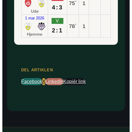
75`
1
4:3
Ude
1 mar 2026
V
78`
1
2:1
Hjemme
DEL ARTIKLEN
Facebook
X
LinkedIn
Kopiér link