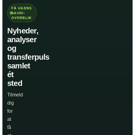
FÅ UGENS
SAUDI-
OVERBLIK
Nyheder,
analyser
og
transferpuls
samlet
ét
sted
Tilmeld
dig
for
at
få