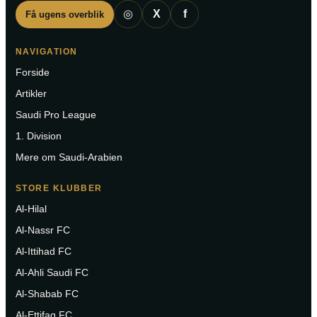
◎
X
f
Få ugens overblik
NAVIGATION
Forside
Artikler
Saudi Pro League
1. Division
Mere om Saudi-Arabien
STORE KLUBBER
Al-Hilal
Al-Nassr FC
Al-Ittihad FC
Al-Ahli Saudi FC
Al-Shabab FC
Al-Ettifaq FC