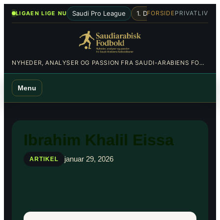
Spring
•
Saudi Pro League
1. Division
Al-Hilal
Al-Nas
FORSIDE
PRIVATLIV
LIGAEN LIGE NU
til
indhold
NYHEDER, ANALYSER OG PASSION FRA SAUDI-ARABIENS FODBOLDBANER
Menu
Ibrahim Khalil Eissa
januar 29, 2026
ARTIKEL