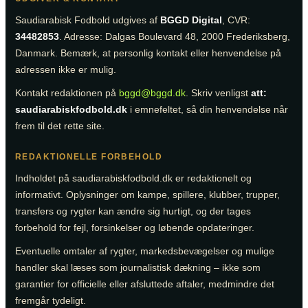
Saudiarabisk Fodbold udgives af
BGGD Digital
, CVR:
34482853
. Adresse: Dalgas Boulevard 48, 2000 Frederiksberg,
Danmark. Bemærk, at personlig kontakt eller henvendelse på
adressen ikke er mulig.
Kontakt redaktionen på
bggd@bggd.dk
. Skriv venligst
att:
saudiarabiskfodbold.dk
i emnefeltet, så din henvendelse når
frem til det rette site.
REDAKTIONELLE FORBEHOLD
Indholdet på saudiarabiskfodbold.dk er redaktionelt og
informativt. Oplysninger om kampe, spillere, klubber, trupper,
transfers og rygter kan ændre sig hurtigt, og der tages
forbehold for fejl, forsinkelser og løbende opdateringer.
Eventuelle omtaler af rygter, markedsbevægelser og mulige
handler skal læses som journalistisk dækning – ikke som
garantier for officielle eller afsluttede aftaler, medmindre det
fremgår tydeligt.