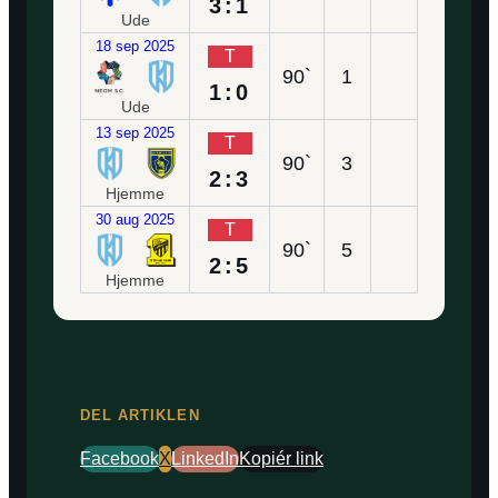
3:1
Ude
18 sep 2025
T
90`
1
1:0
Ude
13 sep 2025
T
90`
3
2:3
Hjemme
30 aug 2025
T
90`
5
2:5
Hjemme
DEL ARTIKLEN
Facebook
X
LinkedIn
Kopiér link