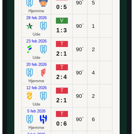
90`
5
0:5
Hjemme
28 feb 2026
V
90`
1
1:3
Ude
23 feb 2026
T
90`
2
2:1
Ude
20 feb 2026
T
90`
4
2:4
Hjemme
12 feb 2026
T
90`
2
2:1
Ude
5 feb 2026
T
90`
6
0:6
Hjemme