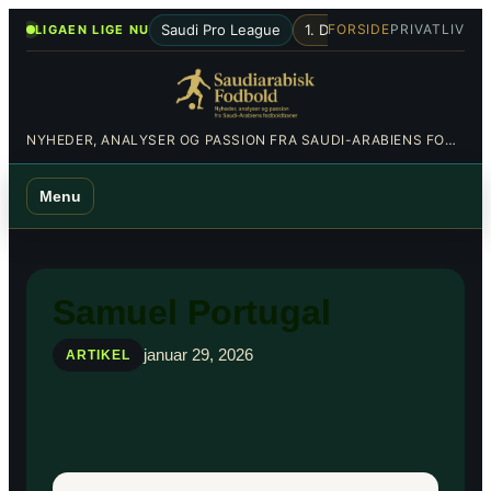
Spring
•
Saudi Pro League
1. Division
Al-Hilal
Al-Nas
FORSIDE
PRIVATLIV
LIGAEN LIGE NU
til
indhold
NYHEDER, ANALYSER OG PASSION FRA SAUDI-ARABIENS FODBOLDBANER
Menu
Samuel Portugal
januar 29, 2026
ARTIKEL