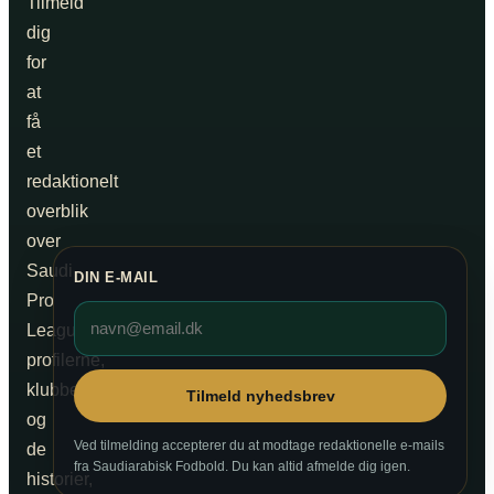
Tilmeld
dig
for
at
få
et
redaktionelt
overblik
over
Saudi
DIN E-MAIL
Pro
League,
profilerne,
klubberne
Tilmeld nyhedsbrev
og
Ved tilmelding accepterer du at modtage redaktionelle e-mails
de
fra Saudiarabisk Fodbold. Du kan altid afmelde dig igen.
historier,