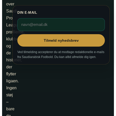
over
Saudi
DIN E-MAIL
Pro
League,
profilerne,
klubberne
Tilmeld nyhedsbrev
og
Ved tilmelding accepterer du at modtage redaktionelle e-mails
de
fra Saudiarabisk Fodbold. Du kan altid afmelde dig igen.
historier,
der
flytter
ligaen.
Ingen
støj
–
bare
de