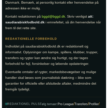
Danmark. Bemærk, at personlig kontakt eller henvendelse på
adressen ikke er mulig.
Kontakt redaktionen på
bggd@bggd.dk
. Skriv venligst
att:
saudiarabiskfodbold.dk
i emnefeltet, så din henvendelse når
frem til det rette site.
REDAKTIONELLE FORBEHOLD
Indholdet på saudiarabiskfodbold.dk er redaktionelt og
informativt. Oplysninger om kampe, spillere, klubber, trupper,
transfers og rygter kan ændre sig hurtigt, og der tages
forbehold for fejl, forsinkelser og løbende opdateringer.
Eventuelle omtaler af rygter, markedsbevægelser og mulige
handler skal læses som journalistisk dækning – ikke som
garantier for officielle eller afsluttede aftaler, medmindre det
fremgår tydeligt.
/
/
/
Følg temaer:
Pro League
Transfers
Profiler
REDAKTIONEL PULS