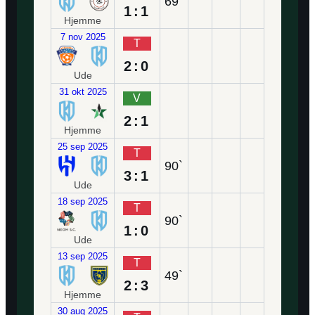
69`
1:1
Hjemme
7 nov 2025
T
2:0
Ude
31 okt 2025
V
2:1
Hjemme
25 sep 2025
T
90`
3:1
Ude
18 sep 2025
T
90`
1:0
Ude
13 sep 2025
T
49`
2:3
Hjemme
30 aug 2025