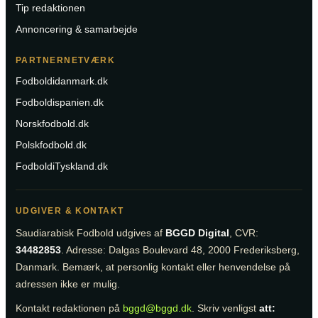
Tip redaktionen
Annoncering & samarbejde
PARTNERNETVÆRK
Fodboldidanmark.dk
Fodboldispanien.dk
Norskfodbold.dk
Polskfodbold.dk
FodboldiTyskland.dk
UDGIVER & KONTAKT
Saudiarabisk Fodbold udgives af
BGGD Digital
, CVR:
34482853
. Adresse: Dalgas Boulevard 48, 2000 Frederiksberg,
Danmark. Bemærk, at personlig kontakt eller henvendelse på
adressen ikke er mulig.
Kontakt redaktionen på
bggd@bggd.dk
. Skriv venligst
att: