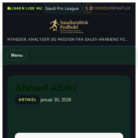
Spring
•
Saudi Pro League
1. Division
Al-Hilal
Al-Nas
FORSIDE
PRIVATLIV
LIGAEN LIGE NU
til
indhold
NYHEDER, ANALYSER OG PASSION FRA SAUDI-ARABIENS FODBOLDBANER
Menu
Ahmed Abdu
januar 30, 2026
ARTIKEL