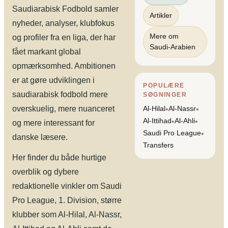
Saudiarabisk Fodbold samler
Artikler
nyheder, analyser, klubfokus
Mere om
og profiler fra en liga, der har
Saudi-Arabien
fået markant global
opmærksomhed. Ambitionen
er at gøre udviklingen i
POPULÆRE
saudiarabisk fodbold mere
SØGNINGER
overskuelig, mere nuanceret
Al-Hilal
Al-Nassr
•
•
Al-Ittihad
Al-Ahli
•
•
og mere interessant for
Saudi Pro League
•
danske læsere.
Transfers
Her finder du både hurtige
overblik og dybere
redaktionelle vinkler om Saudi
Pro League, 1. Division, større
klubber som Al-Hilal, Al-Nassr,