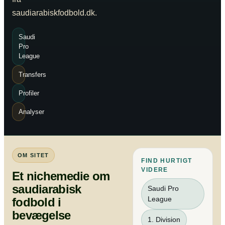
saudiarabiskfodbold.dk.
Saudi
Pro
League
Transfers
Profiler
Analyser
OM SITET
FIND HURTIGT
VIDERE
Et nichemedie om
saudiarabisk
Saudi Pro
League
fodbold i
bevægelse
1. Division