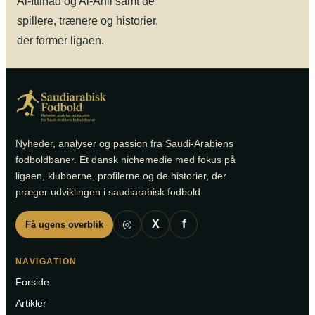
Al-Ittihad og Al-Ahli samt de
spillere, trænere og historier,
der former ligaen.
Nyheder, analyser og passion fra Saudi-Arabiens
fodboldbaner. Et dansk nichemedie med fokus på
ligaen, klubberne, profilerne og de historier, der
præger udviklingen i saudiarabisk fodbold.
◎
X
f
Få ugens overblik
NAVIGATION
Forside
Artikler