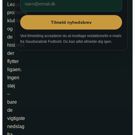
League,
profilerne,
klubberne
Tilmeld nyhedsbrev
og
Ved tilmelding accepterer du at modtage redaktionelle e-mails
de
fra Saudiarabisk Fodbold. Du kan altid afmelde dig igen.
historier,
der
flytter
ligaen.
Ingen
støj
–
bare
de
vigtigste
nedslag
fra