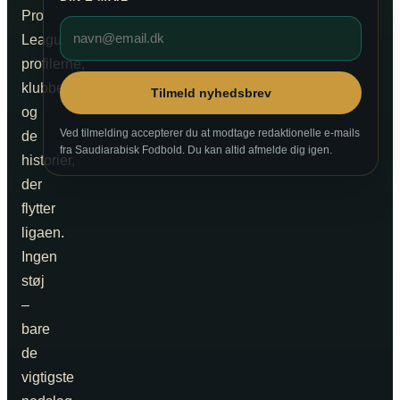
Pro
League,
profilerne,
klubberne
Tilmeld nyhedsbrev
og
Ved tilmelding accepterer du at modtage redaktionelle e-mails
de
fra Saudiarabisk Fodbold. Du kan altid afmelde dig igen.
historier,
der
flytter
ligaen.
Ingen
støj
–
bare
de
vigtigste