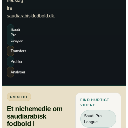
nedslag
fra
saudiarabiskfodbold.dk.
Saudi
Pro
League
Transfers
Profiler
Analyser
OM SITET
FIND HURTIGT
VIDERE
Et nichemedie om
saudiarabisk
Saudi Pro
League
fodbold i