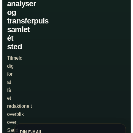
analyser
og
transferpuls
samlet
ét
sted
Tilmeld
dig
for
at
få
et
redaktionelt
overblik
over
Saudi
DIN E-MAIL