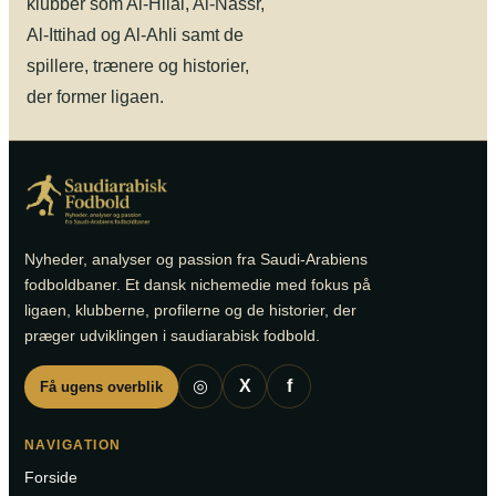
klubber som Al-Hilal, Al-Nassr,
Al-Ittihad og Al-Ahli samt de
spillere, trænere og historier,
der former ligaen.
Nyheder, analyser og passion fra Saudi-Arabiens
fodboldbaner. Et dansk nichemedie med fokus på
ligaen, klubberne, profilerne og de historier, der
præger udviklingen i saudiarabisk fodbold.
◎
X
f
Få ugens overblik
NAVIGATION
Forside