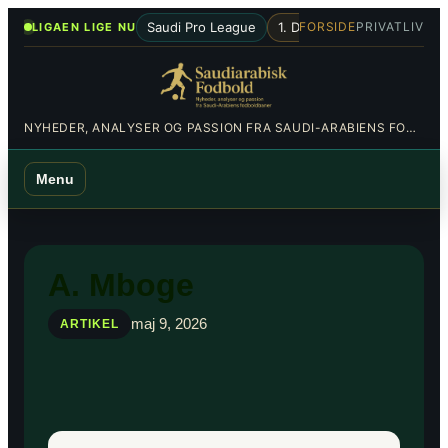
Spring
•
Saudi Pro League
1. Division
Al-Hilal
Al-Nas
FORSIDE
PRIVATLIV
LIGAEN LIGE NU
til
indhold
NYHEDER, ANALYSER OG PASSION FRA SAUDI-ARABIENS FODBOLDBANER
Menu
A. Mboge
maj 9, 2026
ARTIKEL