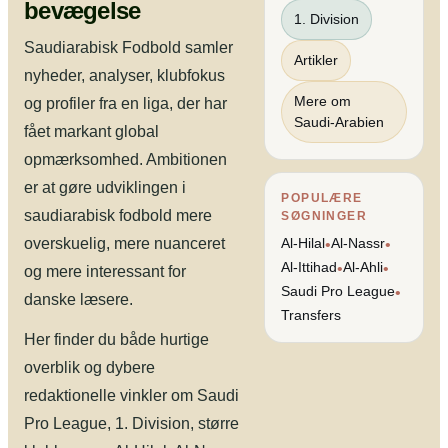
bevægelse
1. Division
Saudiarabisk Fodbold samler
Artikler
nyheder, analyser, klubfokus
Mere om
og profiler fra en liga, der har
Saudi-Arabien
fået markant global
opmærksomhed. Ambitionen
er at gøre udviklingen i
POPULÆRE
saudiarabisk fodbold mere
SØGNINGER
overskuelig, mere nuanceret
Al-Hilal
Al-Nassr
•
•
Al-Ittihad
Al-Ahli
•
•
og mere interessant for
Saudi Pro League
•
danske læsere.
Transfers
Her finder du både hurtige
overblik og dybere
redaktionelle vinkler om Saudi
Pro League, 1. Division, større