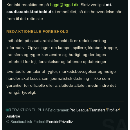
Kontakt redaktionen på
bggd@bggd.dk
. Skriv venligst
att:
saudiarabiskfodbold.dk
i emnefeltet, så din henvendelse når
frem til det rette site.
REDAKTIONELLE FORBEHOLD
Indholdet på saudiarabiskfodbold.dk er redaktionelt og
informativt. Oplysninger om kampe, spillere, klubber, trupper,
transfers og rygter kan ændre sig hurtigt, og der tages
forbehold for fejl, forsinkelser og løbende opdateringer.
Eventuelle omtaler af rygter, markedsbevægelser og mulige
handler skal læses som journalistisk dækning – ikke som
garantier for officielle eller afsluttede aftaler, medmindre det
fremgår tydeligt.
/
/
/
Følg temaer:
Pro League
Transfers
Profiler
REDAKTIONEL PULS
Analyse
SA
© Saudiarabisk Fodbold
Forside
Privatliv