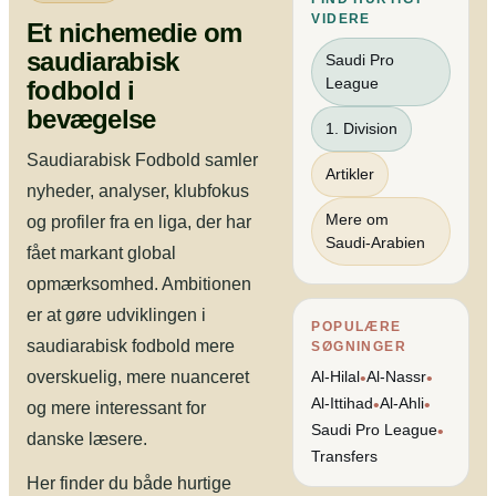
VIDERE
Et nichemedie om
saudiarabisk
Saudi Pro
League
fodbold i
bevægelse
1. Division
Saudiarabisk Fodbold samler
Artikler
nyheder, analyser, klubfokus
Mere om
og profiler fra en liga, der har
Saudi-Arabien
fået markant global
opmærksomhed. Ambitionen
er at gøre udviklingen i
POPULÆRE
saudiarabisk fodbold mere
SØGNINGER
overskuelig, mere nuanceret
Al-Hilal
Al-Nassr
•
•
Al-Ittihad
Al-Ahli
•
•
og mere interessant for
Saudi Pro League
•
danske læsere.
Transfers
Her finder du både hurtige