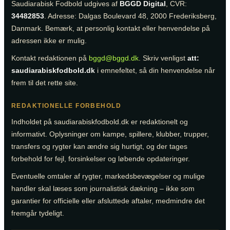
Saudiarabisk Fodbold udgives af
BGGD Digital
, CVR:
34482853
. Adresse: Dalgas Boulevard 48, 2000 Frederiksberg,
Danmark. Bemærk, at personlig kontakt eller henvendelse på
adressen ikke er mulig.
Kontakt redaktionen på
bggd@bggd.dk
. Skriv venligst
att:
saudiarabiskfodbold.dk
i emnefeltet, så din henvendelse når
frem til det rette site.
REDAKTIONELLE FORBEHOLD
Indholdet på saudiarabiskfodbold.dk er redaktionelt og
informativt. Oplysninger om kampe, spillere, klubber, trupper,
transfers og rygter kan ændre sig hurtigt, og der tages
forbehold for fejl, forsinkelser og løbende opdateringer.
Eventuelle omtaler af rygter, markedsbevægelser og mulige
handler skal læses som journalistisk dækning – ikke som
garantier for officielle eller afsluttede aftaler, medmindre det
fremgår tydeligt.