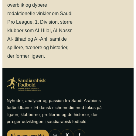
overblik og dybere
redaktionelle vinkler om Saudi
Pro League, 1. Division, større
klubber som Al-Hilal, Al-Nassr,
Al-Ittihad og Al-Ahli samt de
spillere, trænere og historier,
der former ligaen.
Nyheder, analyser og passion fra Saudi-Arabiens
fodboldbaner. Et dansk nichemedie med fokus på
ligaen, klubberne, profilerne og de historier, der
præger udviklingen i saudiarabisk fodbold.
◎
X
f
Få ugens overblik