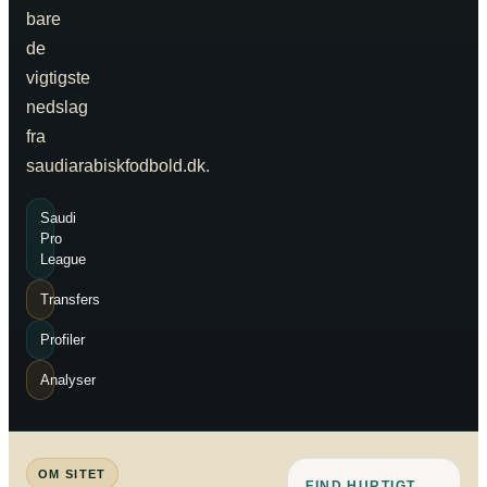
bare
de
vigtigste
nedslag
fra
saudiarabiskfodbold.dk.
Saudi
Pro
League
Transfers
Profiler
Analyser
OM SITET
FIND HURTIGT