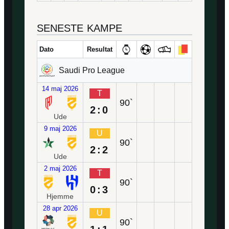
SENESTE KAMPE
Dato
Resultat
Saudi Pro League
14 maj 2026
T
90`
2:0
Ude
9 maj 2026
U
90`
2:2
Ude
2 maj 2026
T
90`
0:3
Hjemme
28 apr 2026
U
90`