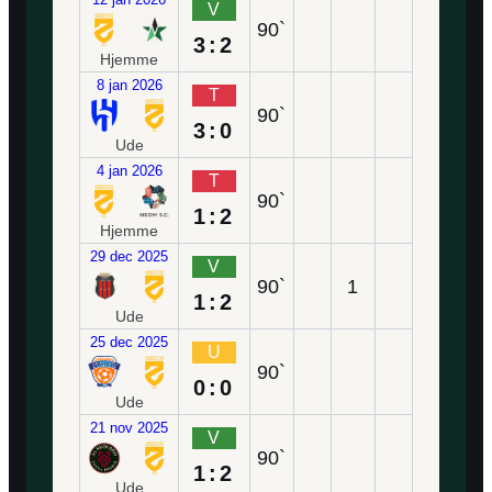
V
90`
3:2
Hjemme
8 jan 2026
T
90`
3:0
Ude
4 jan 2026
T
90`
1:2
Hjemme
29 dec 2025
V
90`
1
1:2
Ude
25 dec 2025
U
90`
0:0
Ude
21 nov 2025
V
90`
1:2
Ude