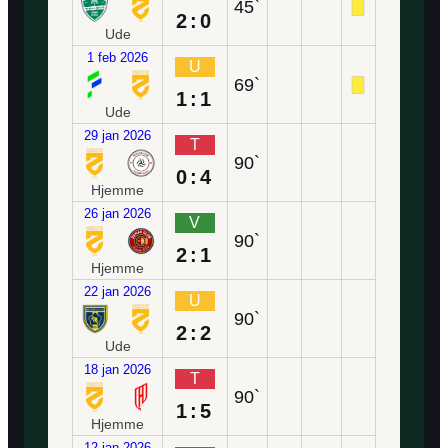
45`
2:0
Ude
1 feb 2026
U
69`
1:1
Ude
29 jan 2026
T
90`
0:4
Hjemme
26 jan 2026
V
90`
2:1
Hjemme
22 jan 2026
U
90`
2:2
Ude
18 jan 2026
T
90`
1:5
Hjemme
12 jan 2026