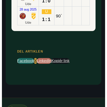
1:0
Ude
28 aug 2025
U
90`
1:1
Ude
DEL ARTIKLEN
Facebook
X
LinkedIn
Kopiér link