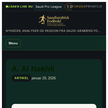
Spring
•
Saudi Pro League
1. Division
Al-Hilal
Al-Nas
FORSIDE
PRIVATLIV
LIGAEN LIGE NU
til
indhold
NYHEDER, ANALYSER OG PASSION FRA SAUDI-ARABIENS FODBOLDBANER
Menu
A. Al Nakhli
januar 29, 2026
ARTIKEL