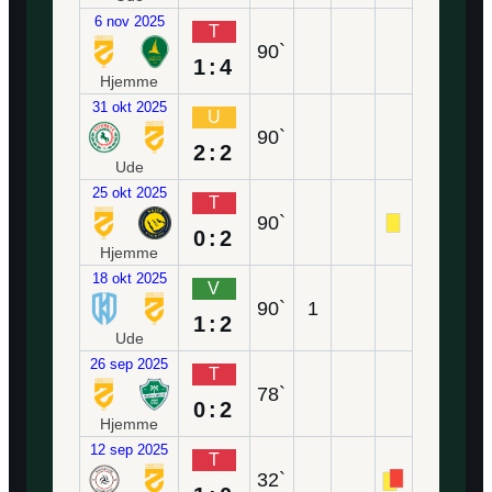
6 nov 2025
T
90`
1:4
Hjemme
31 okt 2025
U
90`
2:2
Ude
25 okt 2025
T
90`
0:2
Hjemme
18 okt 2025
V
90`
1
1:2
Ude
26 sep 2025
T
78`
0:2
Hjemme
12 sep 2025
T
32`