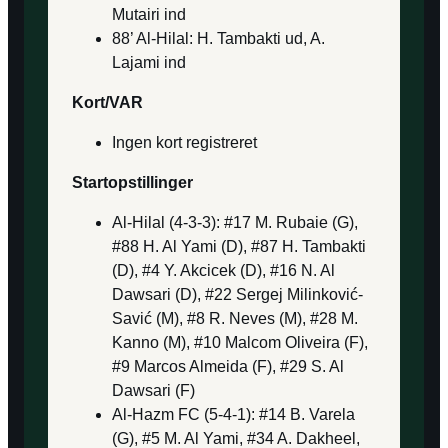
Mutairi ind
88’ Al-Hilal: H. Tambakti ud, A.
Lajami ind
Kort/VAR
Ingen kort registreret
Startopstillinger
Al-Hilal (4-3-3): #17 M. Rubaie (G),
#88 H. Al Yami (D), #87 H. Tambakti
(D), #4 Y. Akcicek (D), #16 N. Al
Dawsari (D), #22 Sergej Milinković-
Savić (M), #8 R. Neves (M), #28 M.
Kanno (M), #10 Malcom Oliveira (F),
#9 Marcos Almeida (F), #29 S. Al
Dawsari (F)
Al-Hazm FC (5-4-1): #14 B. Varela
(G), #5 M. Al Yami, #34 A. Dakheel,