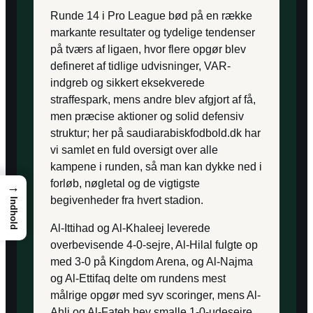
Runde 14 i Pro League bød på en række
markante resultater og tydelige tendenser
på tværs af ligaen, hvor flere opgør blev
defineret af tidlige udvisninger, VAR-
indgreb og sikkert eksekverede
straffespark, mens andre blev afgjort af få,
men præcise aktioner og solid defensiv
struktur; her på saudiarabiskfodbold.dk har
vi samlet en fuld oversigt over alle
kampene i runden, så man kan dykke ned i
forløb, nøgletal og de vigtigste
→
begivenheder fra hvert stadion.
Indhold
Al-Ittihad og Al-Khaleej leverede
overbevisende 4-0-sejre, Al-Hilal fulgte op
med 3-0 på Kingdom Arena, og Al-Najma
og Al-Ettifaq delte om rundens mest
målrige opgør med syv scoringer, mens Al-
Ahli og Al-Fateh hev smalle 1-0-udesejre