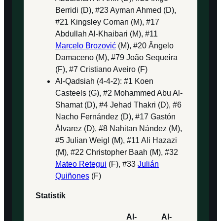
Berridi (D), #23 Ayman Ahmed (D),
#21 Kingsley Coman (M), #17
Abdullah Al-Khaibari (M), #11
Marcelo Brozović
(M), #20 Ângelo
Damaceno (M), #79 João Sequeira
(F), #7 Cristiano Aveiro (F)
Al-Qadsiah (4-4-2): #1 Koen
Casteels (G), #2 Mohammed Abu Al-
Shamat (D), #4 Jehad Thakri (D), #6
Nacho Fernández (D), #17 Gastón
Álvarez (D), #8 Nahitan Nández (M),
#5 Julian Weigl (M), #11 Ali Hazazi
(M), #22 Christopher Baah (M), #32
Mateo Retegui
(F), #33
Julián
Quiñones
(F)
Statistik
Al-
Al-