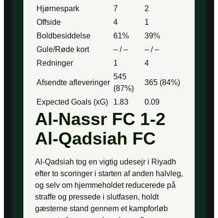
Hjørnespark
7
2
Offside
4
1
Boldbesiddelse
61%
39%
Gule/Røde kort
– / –
– / –
Redninger
1
4
545
Afsendte afleveringer
365 (84%)
(87%)
Expected Goals (xG)
1.83
0.09
Al-Nassr FC 1-2
Al-Qadsiah FC
Al-Qadsiah tog en vigtig udesejr i Riyadh
efter to scoringer i starten af anden halvleg,
og selv om hjemmeholdet reducerede på
straffe og pressede i slutfasen, holdt
gæsterne stand gennem et kampforløb