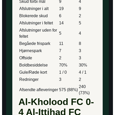
Skud forbi mål
9
4
Afslutninger i alt
19
9
Blokerede skud
6
2
Afslutninger i feltet
14
5
Afslutninger uden for
5
4
feltet
Begåede frispark
11
8
Hjørnespark
7
3
Offside
2
3
Boldbesiddelse
70%
30%
Gule/Røde kort
1 / 0
4 / 1
Redninger
3
2
240
Afsendte afleveringer
575 (88%)
(73%)
Al-Kholood FC 0-
4 Al-Ittihad FC