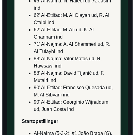
46’ Al-Najma: N. Haleel ud, A. Jasim
ind
62’ Al-Ettifaq: M. Al Olayan ud, R. Al
Otaibi ind
62’ Al-Ettifaq: M. Ali ud, K. Al
Ghannam ind
71’ Al-Najma: A. Al Shammeri ud, R.
Al Tulayhi ind
88’ Al-Najma: Vitor Matos ud, N.
Hawsawi ind
88’ Al-Najma: David Tijanić ud, F.
Mutairi ind
90’ Al-Ettifaq: Francisco Quesada ud,
M. Al Sibyani ind
90’ Al-Ettifaq: Georginio Wijnaldum
ud, Juan Costa ind
Startopstillinger
Al-Najma (5-3-2): #1 João Braga (G),