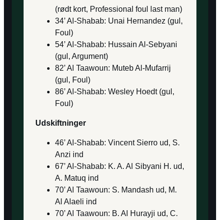
(rødt kort, Professional foul last man)
34’ Al-Shabab: Unai Hernandez (gul,
Foul)
54’ Al-Shabab: Hussain Al-Sebyani
(gul, Argument)
82’ Al Taawoun: Muteb Al-Mufarrij
(gul, Foul)
86’ Al-Shabab: Wesley Hoedt (gul,
Foul)
Udskiftninger
46’ Al-Shabab: Vincent Sierro ud, S.
Anzi ind
67’ Al-Shabab: K. A. Al Sibyani H. ud,
A. Matuq ind
70’ Al Taawoun: S. Mandash ud, M.
Al Alaeli ind
70’ Al Taawoun: B. Al Hurayji ud, C.