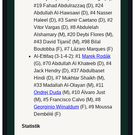
#19 Fahad Abdulrazzaq (D), #24
Abdullah Al-Hawsawi (D), #4 Nasser
Haleel (D), #3 Samir Caetano (D), #2
Vitor Vargas (D), #8 Abdulelah
Alshamary (M), #20 Deybi Flores (M),
#43 David Tijanič (M), #98 Bilal
Boutobba (F), #7 Lázaro Marques (F)
Al-Ettifaq (3-1-4-2): #1
Marek Rodák
(G), #70 Abdullah Al Khateeb (D), #4
Jack Hendry (D), #37 Abdulbaset
Hindi (D), #7 Mukhtar Shaikh (M),
#33 Madallah Al-Olayan (M), #11
Ondrej Duda
(M), #10 Álvaro Just
(M), #5 Francisco Calvo (M), #8
Georginio Wijnaldum
(F), #9 Moussa
Dembélé (F)
Statistik