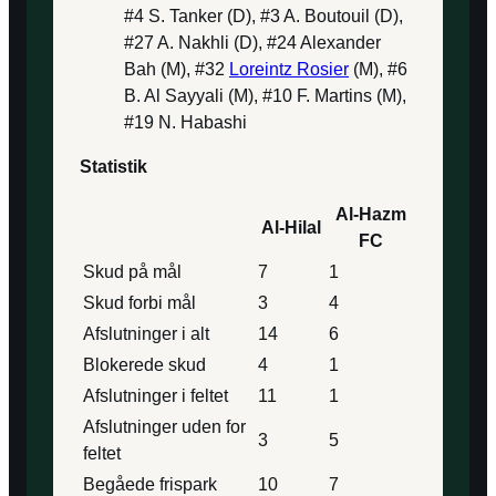
#4 S. Tanker (D), #3 A. Boutouil (D),
#27 A. Nakhli (D), #24 Alexander
Bah (M), #32
Loreintz Rosier
(M), #6
B. Al Sayyali (M), #10 F. Martins (M),
#19 N. Habashi
Statistik
Al-Hazm
Al-Hilal
FC
Skud på mål
7
1
Skud forbi mål
3
4
Afslutninger i alt
14
6
Blokerede skud
4
1
Afslutninger i feltet
11
1
Afslutninger uden for
3
5
feltet
Begåede frispark
10
7