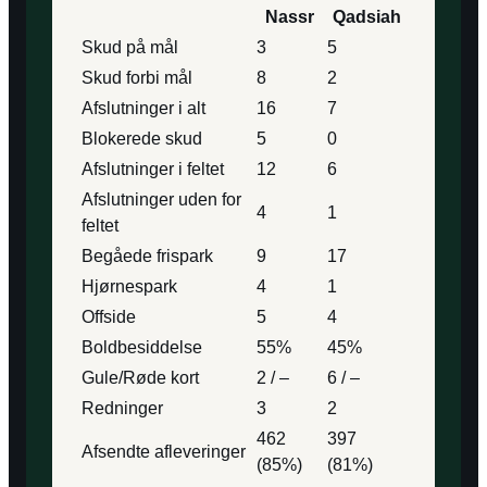
Nassr
Qadsiah
Skud på mål
3
5
Skud forbi mål
8
2
Afslutninger i alt
16
7
Blokerede skud
5
0
Afslutninger i feltet
12
6
Afslutninger uden for
4
1
feltet
Begåede frispark
9
17
Hjørnespark
4
1
Offside
5
4
Boldbesiddelse
55%
45%
Gule/Røde kort
2 / –
6 / –
Redninger
3
2
462
397
Afsendte afleveringer
(85%)
(81%)