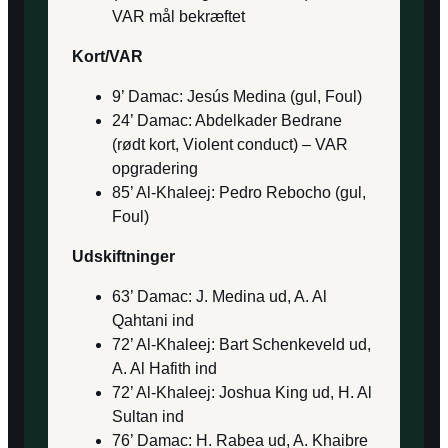
VAR mål bekræftet
Kort/VAR
9’ Damac: Jesús Medina (gul, Foul)
24’ Damac: Abdelkader Bedrane
(rødt kort, Violent conduct) – VAR
opgradering
85’ Al-Khaleej: Pedro Rebocho (gul,
Foul)
Udskiftninger
63’ Damac: J. Medina ud, A. Al
Qahtani ind
72’ Al-Khaleej: Bart Schenkeveld ud,
A. Al Hafith ind
72’ Al-Khaleej: Joshua King ud, H. Al
Sultan ind
76’ Damac: H. Rabea ud, A. Khaibre