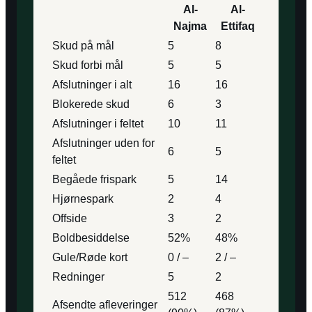
Al-
Al-
Najma
Ettifaq
Skud på mål
5
8
Skud forbi mål
5
5
Afslutninger i alt
16
16
Blokerede skud
6
3
Afslutninger i feltet
10
11
Afslutninger uden for
6
5
feltet
Begåede frispark
5
14
Hjørnespark
2
4
Offside
3
2
Boldbesiddelse
52%
48%
Gule/Røde kort
0 / –
2 / –
Redninger
5
2
512
468
Afsendte afleveringer