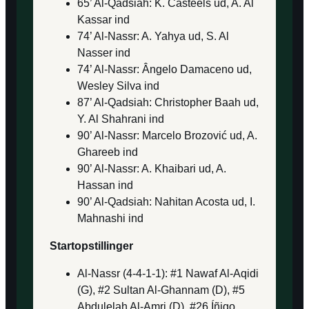
65’ Al-Qadsiah: K. Casteels ud, A. Al
Kassar ind
74’ Al-Nassr: A. Yahya ud, S. Al
Nasser ind
74’ Al-Nassr: Ângelo Damaceno ud,
Wesley Silva ind
87’ Al-Qadsiah: Christopher Baah ud,
Y. Al Shahrani ind
90’ Al-Nassr: Marcelo Brozović ud, A.
Ghareeb ind
90’ Al-Nassr: A. Khaibari ud, A.
Hassan ind
90’ Al-Qadsiah: Nahitan Acosta ud, I.
Mahnashi ind
Startopstillinger
Al-Nassr (4-4-1-1): #1 Nawaf Al-Aqidi
(G), #2 Sultan Al-Ghannam (D), #5
Abdulelah Al-Amri (D), #26 Íñigo