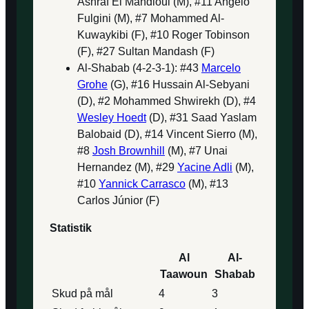
Ashraf El Mahdioui (M), #11 Angelo
Fulgini (M), #7 Mohammed Al-
Kuwaykibi (F), #10 Roger Tobinson
(F), #27 Sultan Mandash (F)
Al-Shabab (4-2-3-1): #43
Marcelo
Grohe
(G), #16 Hussain Al-Sebyani
(D), #2 Mohammed Shwirekh (D), #4
Wesley Hoedt
(D), #31 Saad Yaslam
Balobaid (D), #14 Vincent Sierro (M),
#8
Josh Brownhill
(M), #7 Unai
Hernandez (M), #29
Yacine Adli
(M),
#10
Yannick Carrasco
(M), #13
Carlos Júnior (F)
Statistik
Al
Al-
Taawoun
Shabab
Skud på mål
4
3