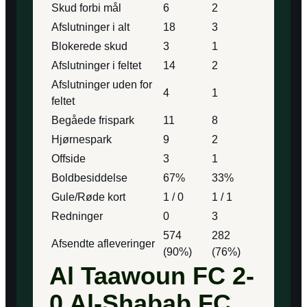
Skud forbi mål
6
2
Afslutninger i alt
18
3
Blokerede skud
3
1
Afslutninger i feltet
14
2
Afslutninger uden for
4
1
feltet
Begåede frispark
11
8
Hjørnespark
9
2
Offside
3
1
Boldbesiddelse
67%
33%
Gule/Røde kort
1 / 0
1 / 1
Redninger
0
3
574
282
Afsendte afleveringer
(90%)
(76%)
Al Taawoun FC 2-
0 Al-Shabab FC