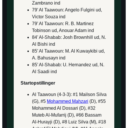
Zambrano ind
79’ Al Taawoun: Angelo Fulgini ud,
Victor Souza ind
79’ Al Taawoun: R. B. Martinez
Tobinson ud, Anouar Adam ind
84’ Al-Shabab: Josh Brownhill ud, N.
Al Bishi ind
85’ Al Taawoun: M. Al Kuwaykibi ud,
A. Bahusayn ind
85’ Al-Shabab: U. Hernandez ud, N.
Al Saadi ind
Startopstillinger
Al Taawoun (4-3-3): #1 Mailson Silva
(G), #5
Mohammed Mahzari
(D), #55
Mohammed Al Dossari (D), #32
Muteb Al-Mufarrij (D), #66 Bassam
Al-Hurayji (D), #8 Luiz Silva (M), #18