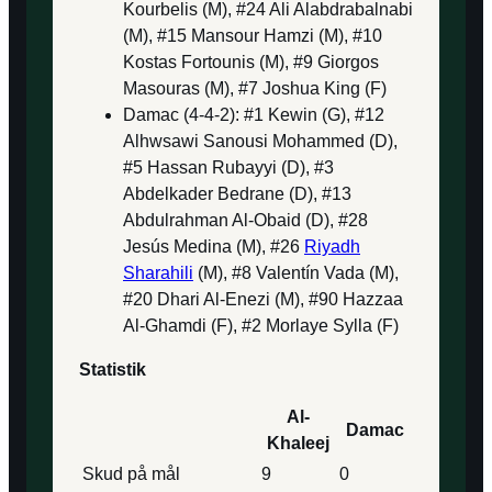
Kourbelis (M), #24 Ali Alabdrabalnabi
(M), #15 Mansour Hamzi (M), #10
Kostas Fortounis (M), #9 Giorgos
Masouras (M), #7 Joshua King (F)
Damac (4-4-2): #1 Kewin (G), #12
Alhwsawi Sanousi Mohammed (D),
#5 Hassan Rubayyi (D), #3
Abdelkader Bedrane (D), #13
Abdulrahman Al-Obaid (D), #28
Jesús Medina (M), #26
Riyadh
Sharahili
(M), #8 Valentín Vada (M),
#20 Dhari Al-Enezi (M), #90 Hazzaa
Al-Ghamdi (F), #2 Morlaye Sylla (F)
Statistik
Al-
Damac
Khaleej
Skud på mål
9
0