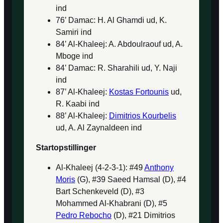
ind
76’ Damac: H. Al Ghamdi ud, K.
Samiri ind
84’ Al-Khaleej: A. Abdoulraouf ud, A.
Mboge ind
84’ Damac: R. Sharahili ud, Y. Naji
ind
87’ Al-Khaleej:
Kostas Fortounis
ud,
R. Kaabi ind
88’ Al-Khaleej:
Dimitrios Kourbelis
ud, A. Al Zaynaldeen ind
Startopstillinger
Al-Khaleej (4-2-3-1): #49
Anthony
Moris
(G), #39 Saeed Hamsal (D), #4
Bart Schenkeveld (D), #3
Mohammed Al-Khabrani (D), #5
Pedro Rebocho
(D), #21 Dimitrios