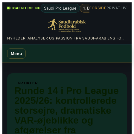
Spring
•
Saudi Pro League
1. Division
Al-Hilal
Al-Nas
FORSIDE
PRIVATLIV
LIGAEN LIGE NU
til
indhold
NYHEDER, ANALYSER OG PASSION FRA SAUDI-ARABIENS FODBOLDBANER
Menu
ARTIKLER
Runde 14 i Pro League
2025/26: kontrollerede
storsejre, dramatiske
VAR-øjeblikke og
afgørelser fra