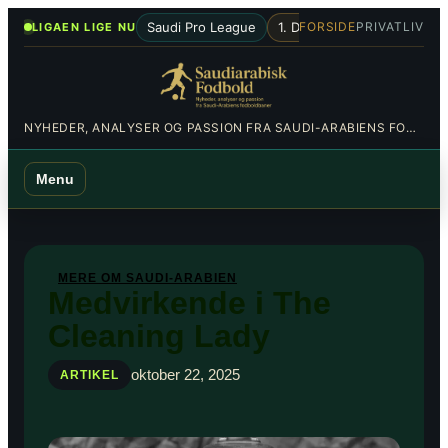
Spring
•
Saudi Pro League
1. Division
Al-Hilal
Al-Nas
FORSIDE
PRIVATLIV
LIGAEN LIGE NU
til
indhold
NYHEDER, ANALYSER OG PASSION FRA SAUDI-ARABIENS FODBOLDBANER
Menu
MERE OM SAUDI-ARABIEN
Medvirkende i The
Cleaning Lady
oktober 22, 2025
ARTIKEL