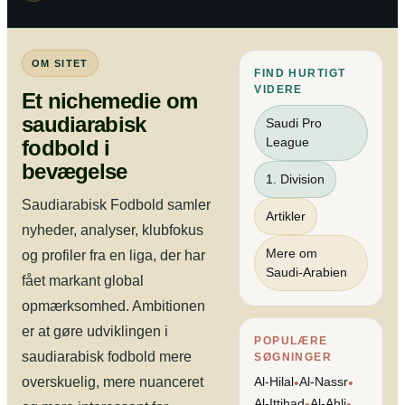
OM SITET
FIND HURTIGT
VIDERE
Et nichemedie om
saudiarabisk
Saudi Pro
League
fodbold i
bevægelse
1. Division
Saudiarabisk Fodbold samler
Artikler
nyheder, analyser, klubfokus
Mere om
og profiler fra en liga, der har
Saudi-Arabien
fået markant global
opmærksomhed. Ambitionen
er at gøre udviklingen i
POPULÆRE
saudiarabisk fodbold mere
SØGNINGER
overskuelig, mere nuanceret
Al-Hilal
Al-Nassr
•
•
Al-Ittihad
Al-Ahli
•
•