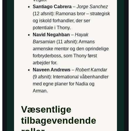
Santiago Cabrera
–
Jorge Sanchez
(12 afsnit): Ramonas bror – strategisk
og iskold forhandler, der ser
potentiale i Thony.
Navid Negahban
–
Hayak
Barsamian
(11 afsnit): Armans
armenske mentor og den oprindelige
forbryder­boss, som Thony først
arbejder for.
Naveen Andrews
–
Robert Kamdar
(9 afsnit): International våben­handler
med egne planer for Nadia og
Arman.
Væsentlige
tilbagevendende