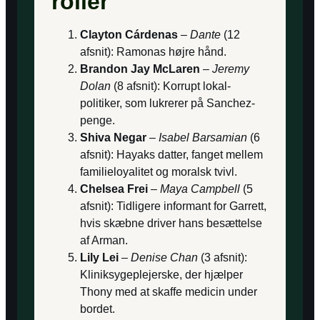
roller
Clayton Cárdenas
–
Dante
(12
afsnit): Ramonas højre hånd.
Brandon Jay McLaren
–
Jeremy
Dolan
(8 afsnit): Korrupt lokal­
politiker, som lukrerer på Sanchez-
penge.
Shiva Negar
–
Isabel Barsamian
(6
afsnit): Hayaks datter, fanget mellem
familie­loyalitet og moralsk tvivl.
Chelsea Frei
–
Maya Campbell
(5
afsnit): Tidligere informant for Garrett,
hvis skæbne driver hans besættelse
af Arman.
Lily Lei
–
Denise Chan
(3 afsnit):
Klinik­sygeplejerske, der hjælper
Thony med at skaffe medicin under
bordet.