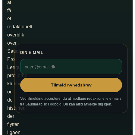
at
få
et
redaktionelt
overblik
over
Saudi
DIN E-MAIL
Pro
League,
profilerne,
klubberne
Tilmeld nyhedsbrev
og
Ved tilmelding accepterer du at modtage redaktionelle e-mails
de
fra Saudiarabisk Fodbold. Du kan altid afmelde dig igen.
historier,
der
flytter
ligaen.