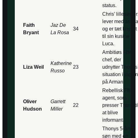
status.
Chris’ lillesøster
lever med astm
Faith
Jaz De
34
og er tæt knyttet
Bryant
La Rosa
til sin kusine
Luca.
Ambitiøs FBI-
chef, der
Katherine
Liza Weil
23
udnytter Thonys
Russo
situation i jagten
på Arman.
Rebellisk FBI-
agent, som
Oliver
Garrett
22
presser Thony ti
Hudson
Miller
at blive
informant.
Thonys 5-årige
søn med en