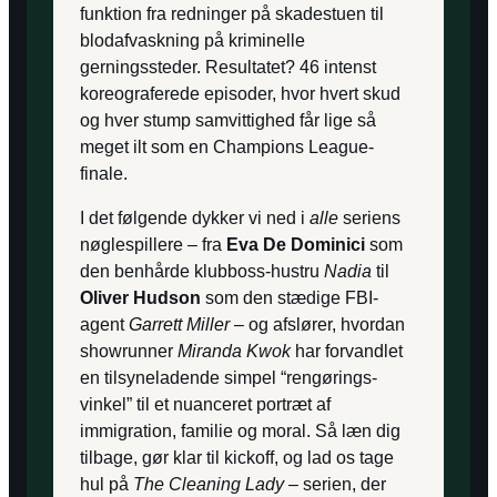
funktion fra redninger på skadestuen til
blodafvaskning på kriminelle
gerningssteder. Resultatet? 46 intenst
koreograferede episoder, hvor hvert skud
og hver stump samvittighed får lige så
meget ilt som en Champions League-
finale.
I det følgende dykker vi ned i
alle
seriens
nøglespillere – fra
Eva De Dominici
som
den benhårde klubboss-hustru
Nadia
til
Oliver Hudson
som den stædige FBI-
agent
Garrett Miller
– og afslører, hvordan
showrunner
Miranda Kwok
har forvandlet
en tilsyneladende simpel “rengørings-
vinkel” til et nuanceret portræt af
immigration, familie og moral. Så læn dig
tilbage, gør klar til kickoff, og lad os tage
hul på
The Cleaning Lady
– serien, der