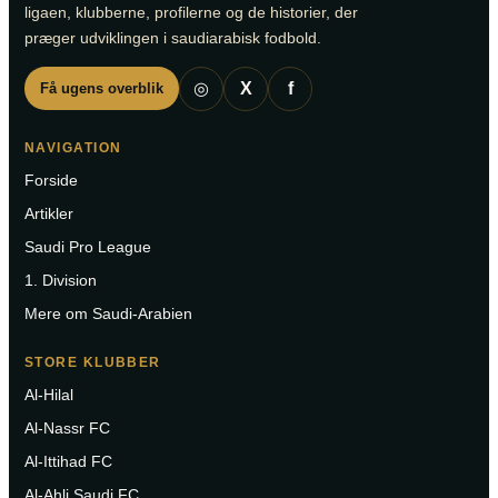
ligaen, klubberne, profilerne og de historier, der
præger udviklingen i saudiarabisk fodbold.
◎
X
f
Få ugens overblik
NAVIGATION
Forside
Artikler
Saudi Pro League
1. Division
Mere om Saudi-Arabien
STORE KLUBBER
Al-Hilal
Al-Nassr FC
Al-Ittihad FC
Al-Ahli Saudi FC