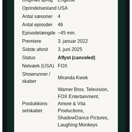
Oprindelsesland
USA
Antal sæsoner
4
Antal episoder
46
Episode­længde
~45 min.
Premiere
3. januar 2022
Sidste afsnit
3. juni 2025
Status
Aflyst (canceled)
Netværk (USA)
FOX
Showrunner /
Miranda Kwok
skaber
Warner Bros. Television,
FOX Entertainment,
Produktions­
Amore & Vita
selskaber
Productions,
ShadowDance Pictures,
Laughing Monkeys