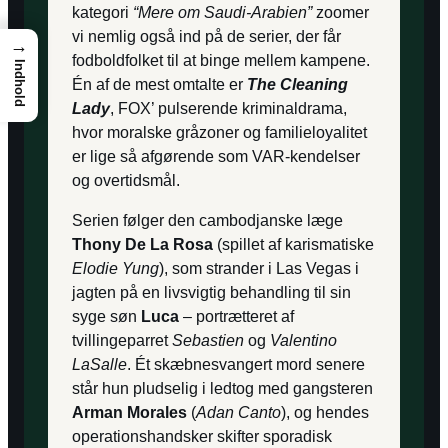
kategori
“Mere om Saudi-Arabien”
zoomer
vi nemlig også ind på de serier, der får
→
fodboldfolket til at binge mellem kampene.
Indhold
Én af de mest omtalte er
The Cleaning
Lady
, FOX’ pulserende kriminaldrama,
hvor moralske gråzoner og familieloyalitet
er lige så afgørende som VAR-kendelser
og overtidsmål.
Serien følger den cambodjanske læge
Thony De La Rosa
(spillet af karismatiske
Elodie Yung
), som strander i Las Vegas i
jagten på en livsvigtig behandling til sin
syge søn
Luca
– portrætteret af
tvillingeparret
Sebastien
og
Valentino
LaSalle
. Ét skæbnesvangert mord senere
står hun pludselig i ledtog med gangsteren
Arman Morales
(
Adan Canto
), og hendes
operationshandsker skifter sporadisk