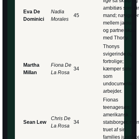
lige så skarp og
ambitiøs som si
Eva De
Nadia
45
mand; navigerer
Dominici
Morales
mellem jalousi
og partnerskab
med Thony.
Thonys
svigerinde og
fortrolige;
Martha
Fiona De
34
kæmper selv
Millan
La Rosa
som
undocumented
arbejder.
Fionas
teenagesøn;
amerikansk
Chris De
Sean Lew
34
statsborger, me
La Rosa
truet af sin
families juridisk