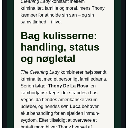
Cleaning Lady
konstant mellem
kriminalitet, familie og moral, mens Thony
kæmper for at holde sin søn – og sin
samvittighed – i live.
Bag kulisserne:
handling, status
og nøgletal
The Cleaning Lady
kombinerer højspændt
kriminalitet med et personligt familiedrama.
Serien følger
Thony De La Rosa
, en
cambodjansk læge, der strandes i Las
Vegas, da hendes amerikanske visum
udløber, og hendes søn
Luca
behøver
akut behandling for en sjælden immun­
sygdom. Efter tilfældigt at overvære et
brutalt mord bliver Thony hvervet af