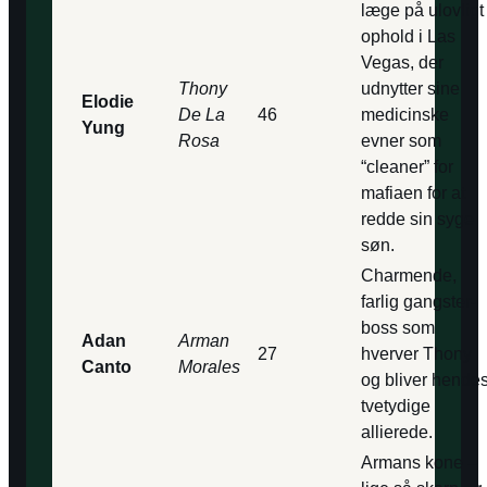
læge på ulovligt
ophold i Las
Vegas, der
Thony
udnytter sine
Elodie
De La
46
medicinske
Yung
Rosa
evner som
“cleaner” for
mafiaen for at
redde sin syge
søn.
Charmende,
farlig gangster­
boss som
Adan
Arman
27
hverver Thony
Canto
Morales
og bliver hende
tvetydige
allierede.
Armans kone –