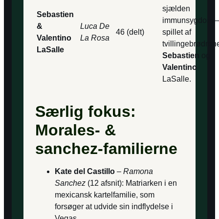
sjælden
Sebastien
immunsygdom 
&
Luca De
46 (delt)
spillet af
Valentino
La Rosa
tvillingebrødren
LaSalle
Sebastien
og
Valentino
LaSalle.
Særlig fokus:
Morales- &
sanchez-familierne
Kate del Castillo
–
Ramona
Sanchez
(12 afsnit): Matriarken i en
mexicansk kartel­familie, som
forsøger at udvide sin indflydelse i
Vegas.