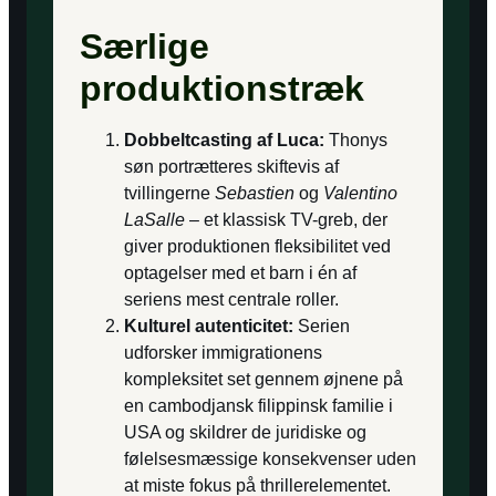
Særlige
produktionstræk
Dobbelt­casting af Luca:
Thonys
søn portrætteres skiftevis af
tvillingerne
Sebastien
og
Valentino
LaSalle
– et klassisk TV-greb, der
giver produktionen fleksibilitet ved
optagelser med et barn i én af
seriens mest centrale roller.
Kulturel autenticitet:
Serien
udforsker immigrationens
kompleksitet set gennem øjnene på
en cambodjansk filippinsk familie i
USA og skildrer de juridiske og
følelses­mæssige konsekvenser uden
at miste fokus på thrillerelementet.