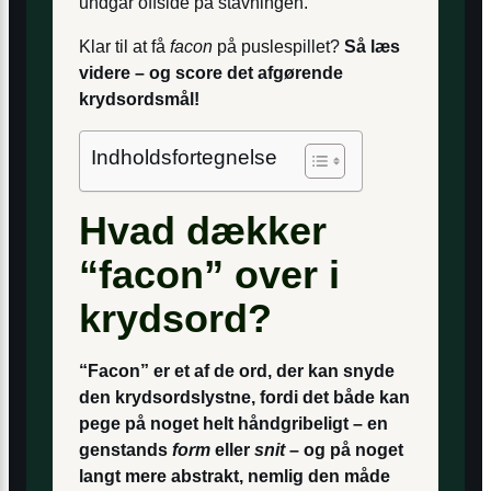
undgår offside på stavningen.
Klar til at få
facon
på puslespillet?
Så læs
videre – og score det afgørende
krydsordsmål!
Indholdsfortegnelse
Hvad dækker
“facon” over i
krydsord?
“Facon” er et af de ord, der kan snyde
den krydsordslystne, fordi det både kan
pege på noget helt håndgribeligt – en
genstands
form
eller
snit
– og på noget
langt mere abstrakt, nemlig den måde