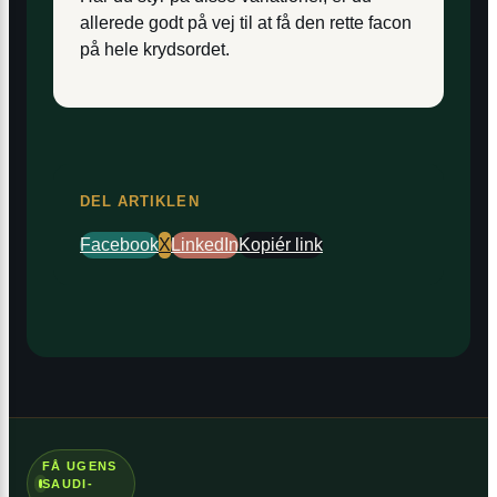
allerede godt på vej til at få den rette facon
på hele krydsordet.
DEL ARTIKLEN
Facebook
X
LinkedIn
Kopiér link
FÅ UGENS
SAUDI-