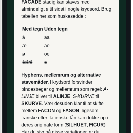
FACADE
stadig kan staves med
almindeligt
e
til sidst i nogle krydsord. Brug
tabellen her som huskeseddel:
Med tegn
Uden tegn
å
aa
æ
ae
ø
oe
é/è/ê
e
Hyphens, mellemrum og alternative
stavemåder.
I krydsord forsvinder
bindestreger og mellemrum som regel:
A-
LINJE
bliver til
ALINJE
,
S-KURVE
til
SKURVE
. Vær desuden klar til at skifte
mellem
FACON
og
FASON
, ligesom
franske eller italienske lån kan dukke op i
deres originale form (
SILHUET
,
FIGUR
).
Har du styr på disse variationer, er du