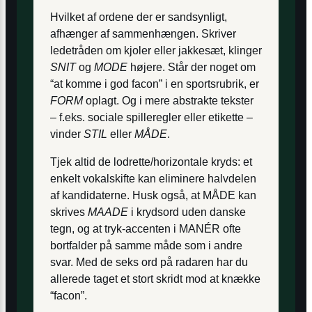
Hvilket af ordene der er sandsynligt,
afhænger af sammenhængen. Skriver
ledetråden om kjoler eller jakkesæt, klinger
SNIT
og
MODE
højere. Står der noget om
“at komme i god facon” i en sportsrubrik, er
FORM
oplagt. Og i mere abstrakte tekster
– f.eks. sociale spilleregler eller etikette –
vinder
STIL
eller
MÅDE
.
Tjek altid de lodrette/horizontale kryds: et
enkelt vokal­skifte kan eliminere halvdelen
af kandidaterne. Husk også, at MÅDE kan
skrives
MAADE
i krydsord uden danske
tegn, og at tryk-accenten i MANÉR ofte
bortfalder på samme måde som i andre
svar. Med de seks ord på radaren har du
allerede taget et stort skridt mod at knække
“facon”.