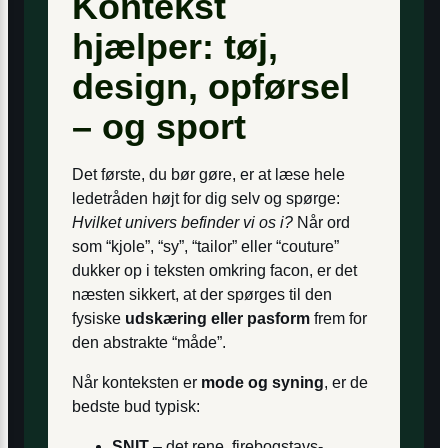
Kontekst
hjælper: tøj,
design, opførsel
– og sport
Det første, du bør gøre, er at læse hele
ledetråden højt for dig selv og spørge:
Hvilket univers befinder vi os i?
Når ord
som “kjole”, “sy”, “tailor” eller “couture”
dukker op i teksten omkring facon, er det
næsten sikkert, at der spørges til den
fysiske
udskæring eller pasform
frem for
den abstrakte “måde”.
Når konteksten er
mode og syning
, er de
bedste bud typisk:
SNIT
– det rene, firebogstavs‐