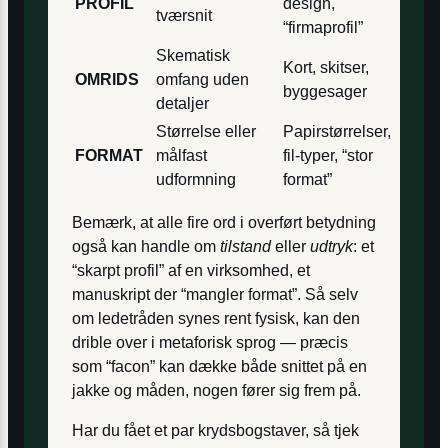
PROFIL
design,
tværsnit
“firmaprofil”
Skematisk
Kort, skitser,
OMRIDS
omfang uden
byggesager
detaljer
Størrelse eller
Papirstørrelser,
FORMAT
målfast
fil-typer, “stor
udformning
format”
Bemærk, at alle fire ord i overført betydning
også kan handle om
tilstand
eller
udtryk
: et
“skarpt profil” af en virksomhed, et
manuskript der “mangler format”. Så selv
om ledetråden synes rent fysisk, kan den
drible over i metaforisk sprog ― præcis
som “facon” kan dække både snittet på en
jakke og måden, nogen fører sig frem på.
Har du fået et par krydsbogstaver, så tjek