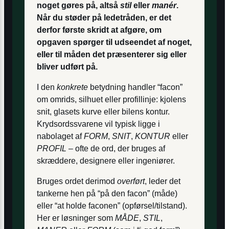
noget gøres på, altså
stil
eller
manér
.
Når du støder på ledetråden, er det
derfor første skridt at afgøre, om
opgaven spørger til udseendet af noget,
eller til måden det præsenterer sig eller
bliver udført på.
I den
konkrete
betydning handler “facon”
om omrids, silhuet eller profillinje: kjolens
snit, glasets kurve eller bilens kontur.
Krydsordssvarene vil typisk ligge i
nabolaget af
FORM
,
SNIT
,
KONTUR
eller
PROFIL
– ofte de ord, der bruges af
skræddere, designere eller ingeniører.
Bruges ordet derimod
overført
, leder det
tankerne hen på “på den facon” (måde)
eller “at holde faconen” (opførsel/tilstand).
Her er løsninger som
MÅDE
,
STIL
,