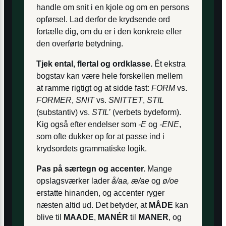
handle om snit i en kjole og om en persons
opførsel. Lad derfor de krydsende ord
fortælle dig, om du er i den konkrete eller
den overførte betydning.
Tjek ental, flertal og ordklasse.
Ét ekstra
bogstav kan være hele forskellen mellem
at ramme rigtigt og at sidde fast:
FORM
vs.
FORMER
,
SNIT
vs.
SNITTET
,
STIL
(substantiv) vs.
STIL’
(verbets bydeform).
Kig også efter endelser som
-E
og
-ENE
,
som ofte dukker op for at passe ind i
krydsordets grammatiske logik.
Pas på særtegn og accenter.
Mange
opslagsværker lader
å/aa, æ/ae
og
ø/oe
erstatte hinanden, og accenter ryger
næsten altid ud. Det betyder, at
MÅDE
kan
blive til
MAADE
,
MANÉR
til
MANER
, og