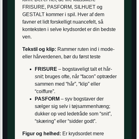
FRISURE, PASFORM, SILHUET og
GESTALT kommer i spil. Hver af dem
favner et lidt forskelligt nuance­felt, så
konteksten i selve krydsordet er din bedste
ven.
Tekstil og klip:
Rammer ruten ind i mode-
eller hårverdenen, bør du først teste
FRISURE
– bogstaveligt talt et hår-
snit
; bruges ofte, når “facon” optræder
sammen med “hår”, “klip” eller
“coiffure”.
PASFORM
– syv bogstaver der
sælger sig selv i tøjsammenhæng;
dukker op ved ledetråde som “snit”,
“skæring” eller “sidder godt”.
Figur og helhed:
Er krydsordet mere