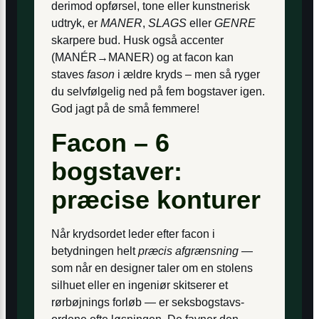
derimod opførsel, tone eller kunstnerisk
udtryk, er
MANER
,
SLAGS
eller
GENRE
skarpere bud. Husk også accenter
(MANÉR→MANER) og at facon kan
staves
fason
i ældre kryds – men så ryger
du selvfølgelig ned på fem bogstaver igen.
God jagt på de små femmere!
Facon – 6
bogstaver:
præcise konturer
Når krydsordet leder efter facon i
betydningen helt
præcis afgrænsning
―
som når en designer taler om en stolens
silhuet eller en ingeniør skitserer et
rørbøjnings forløb ― er seksbogstavs-