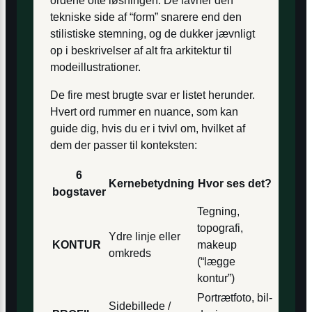
ordene ofte løsningen. De favner den
tekniske side af “form” snarere end den
stilistiske stemning, og de dukker jævnligt
op i beskrivelser af alt fra arkitektur til
modeillustrationer.
De fire mest brugte svar er listet herunder.
Hvert ord rummer en nuance, som kan
guide dig, hvis du er i tvivl om, hvilket af
dem der passer til konteksten:
6
Kernebetydning
Hvor ses det?
bogstaver
Tegning,
topografi,
Ydre linje eller
KONTUR
makeup
omkreds
(“lægge
kontur”)
Portrætfoto, bil-
Sidebillede /