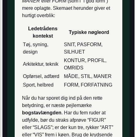
MANER
eller
FORM
(som i “i god form”)
mere oplagte. Skemaet herunder giver et
hurtigt overblik:
Ledetrådens
Typiske nøgleord
kontekst
Tøj, syning,
SNIT, PASFORM,
design
SILHUET
KONTUR, PROFIL,
Arkitektur, teknik
OMRIDS
Opførsel, adfærd
MÅDE, STIL, MANER
Sport, helbred
FORM, FORFATNING
Når du har sporet dig ind på den rette
betydning, er næste pejlemærke
bogstavlængden
. Har du fem ruder at
udfylde, bør du straks afprøve “FIGUR”
eller “SLAGS”; er der kun tre, rykker “ART”
eller “VIS” frem i køen. Brug de krydsende