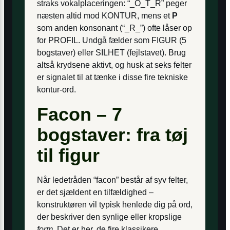
straks vokalplaceringen: “_O_T_R” peger
næsten altid mod KONTUR, mens et
P
som anden konsonant (“_R_”) ofte låser op
for PROFIL. Undgå fælder som FIGUR (5
bogstaver) eller SILHET (fejlstavet). Brug
altså krydsene aktivt, og husk at seks felter
er signalet til at tænke i disse fire tekniske
kontur-ord.
Facon – 7
bogstaver: fra tøj
til figur
Når ledetråden “facon” består af syv felter,
er det sjældent en tilfældighed –
konstruktøren vil typisk henlede dig på ord,
der beskriver den synlige eller kropslige
form
. Det er her, de fire klassikere