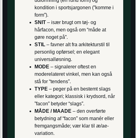
udformning (en rund form) og
kondition i sportsjargonen (”komme i
form”).
SNIT
– især brugt om tøj- og
hårfacon, men også om “måde at
gøre noget på”.
STIL
– favner alt fra arkitekturstil til
personlig opførsel; en elegant
universal­løsning.
MODE
– signalerer oftest en
moderelateret vinkel, men kan også
stå for “tendens”.
TYPE
– peger på en bestemt slags
eller kategori; klassisk i krydsord, når
”facon” betyder “slags”.
MÅDE / MAADE
– den overførte
betydning af “facon” som manér eller
fremgangs­måde; vær klar til æ/ae-
variation.