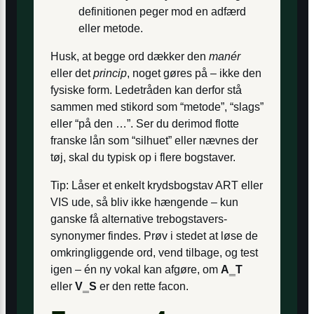
definitionen peger mod en adfærd
eller metode.
Husk, at begge ord dækker den
manér
eller det
princip
, noget gøres på – ikke den
fysiske form. Ledetråden kan derfor stå
sammen med stikord som “metode”, “slags”
eller “på den …”. Ser du derimod flotte
franske lån som “silhuet” eller nævnes der
tøj, skal du typisk op i flere bogstaver.
Tip: Låser et enkelt krydsbogstav ART eller
VIS ude, så bliv ikke hængende – kun
ganske få alternative trebogstavers-
synonymer findes. Prøv i stedet at løse de
omkringliggende ord, vend tilbage, og test
igen – én ny vokal kan afgøre, om
A‗T
eller
V‗S
er den rette facon.