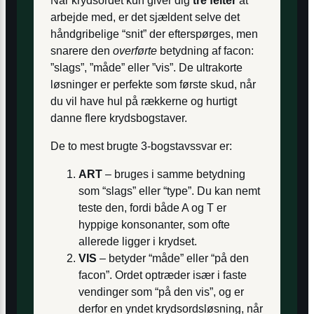
Når krydsordet kun giver dig
tre felter
at
arbejde med, er det sjældent selve det
håndgribelige “snit” der efterspørges, men
snarere den
overførte
betydning af facon:
”slags”, ”måde” eller ”vis”. De ultrakorte
løsninger er perfekte som første skud, når
du vil have hul på rækkerne og hurtigt
danne flere krydsbogstaver.
De to mest brugte 3-bogstavssvar er:
ART
– bruges i samme betydning
som “slags” eller “type”. Du kan nemt
teste den, fordi både A og T er
hyppige konsonanter, som ofte
allerede ligger i krydset.
VIS
– betyder “måde” eller “på den
facon”. Ordet optræder især i faste
vendinger som “på den vis”, og er
derfor en yndet krydsordsløsning, når