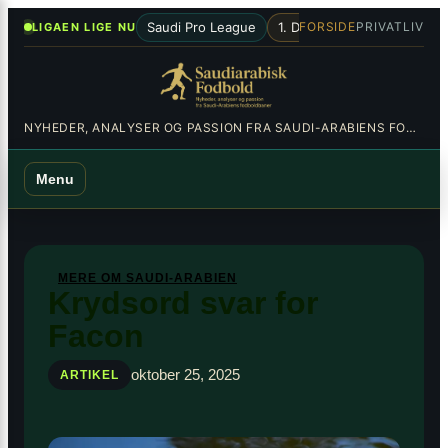
Spring
×
•
Saudi Pro League
1. Division
Al-Hilal
Al-Nas
FORSIDE
PRIVATLIV
LIGAEN LIGE NU
til
indhold
NYHEDER, ANALYSER OG PASSION FRA SAUDI-ARABIENS FODBOLDBANER
Menu
MERE OM SAUDI-ARABIEN
Krydsord svar for
Facon
oktober 25, 2025
ARTIKEL