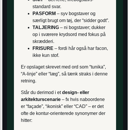
standard­ svar.
PASFORM
– syv bogstaver og
særligt brugt om tøj, der “sidder godt”.
TALJERING
– ni bogstaver; dukker
op i sværere krydsord med fokus på
skrædderi.
FRISURE
– fordi hår også har facon,
ikke kun stof.
Er opslaget skrevet med ord som “tunika”,
“A‐linje” eller “læg”, så tænk straks i denne
retning.
Står du derimod i et
design- eller
arkitekturscenarie
– fx hvis nabo­ordene
er “façade”, “ikonisk” eller “CAD” – er det
ofte de kontur-orienterede synonymer der
hitter: