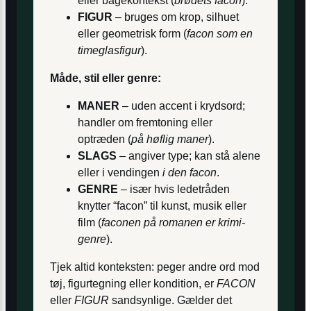
eller bagekontekst (
brødets facon
).
FIGUR
– bruges om krop, silhuet
eller geometrisk form (
facon som en
timeglasfigur
).
Måde, stil eller genre:
MANER
– uden accent i krydsord;
handler om fremtoning eller
optræden (
på høflig maner
).
SLAGS
– angiver type; kan stå alene
eller i vendingen
i den facon
.
GENRE
– især hvis ledetråden
knytter “facon” til kunst, musik eller
film (
faconen på romanen er krimi-
genre
).
Tjek altid konteksten: peger andre ord mod
tøj, figurtegning eller kondition, er
FACON
eller
FIGUR
sandsynlige. Gælder det