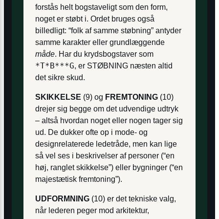
forstås helt bogstaveligt som den form,
noget er støbt i. Ordet bruges også
billedligt: “folk af samme støbning” antyder
samme karakter eller grundlæggende
måde
. Har du krydsbogstaver som
*T*B***G
, er STØBNING næsten altid
det sikre skud.
SKIKKELSE
(9) og
FREMTONING
(10)
drejer sig begge om det udvendige udtryk
– altså hvordan noget eller nogen tager sig
ud. De dukker ofte op i mode- og
designrelaterede ledetråde, men kan lige
så vel ses i beskrivelser af personer (“en
høj, ranglet skikkelse”) eller bygninger (“en
majestætisk fremtoning”).
UDFORMNING
(10) er det tekniske valg,
når lederen peger mod arkitektur,