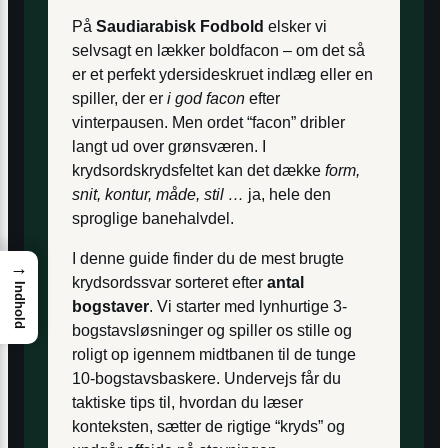
På
Saudiarabisk Fodbold
elsker vi
selvsagt en lækker boldfacon – om det så
er et perfekt ydersideskruet indlæg eller en
spiller, der er
i god facon
efter
vinterpausen. Men ordet “facon” dribler
langt ud over grønsværen. I
krydsordskrydsfeltet kan det dække
form,
snit, kontur, måde, stil …
ja, hele den
sproglige banehalvdel.
I denne guide finder du de mest brugte
→
krydsordssvar sorteret efter
antal
Indhold
bogstaver
. Vi starter med lynhurtige 3-
bogstavsløsninger og spiller os stille og
roligt op igennem midtbanen til de tunge
10-bogstavsbaskere. Undervejs får du
taktiske tips til, hvordan du læser
konteksten, sætter de rigtige “kryds” og