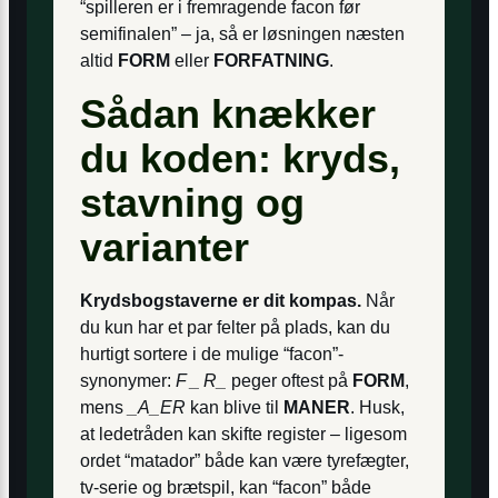
“spilleren er i fremragende facon før
semifinalen” – ja, så er løsningen næsten
altid
FORM
eller
FORFATNING
.
Sådan knækker
du koden: kryds,
stavning og
varianter
Krydsbogstaverne er dit kompas.
Når
du kun har et par felter på plads, kan du
hurtigt sortere i de mulige “facon”-
synonymer:
F _ R_
peger oftest på
FORM
,
mens
_A_ER
kan blive til
MANER
. Husk,
at ledetråden kan skifte register – ligesom
ordet “matador” både kan være tyrefægter,
tv-serie og brætspil, kan “facon” både