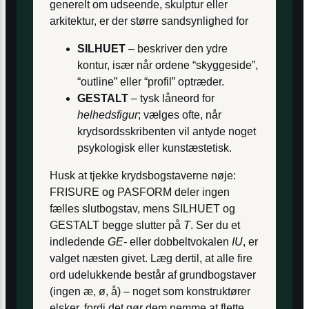
generelt om udseende, skulptur eller
arkitektur, er der større sandsynlighed for
SILHUET
– beskriver den ydre
kontur, især når ordene “skyggeside”,
“outline” eller “profil” optræder.
GESTALT
– tysk låneord for
helhedsfigur
; vælges ofte, når
krydsordsskribenten vil antyde noget
psykologisk eller kunst­æstetisk.
Husk at tjekke krydsbogstaverne nøje:
FRISURE og PASFORM deler ingen
fælles slutbogstav, mens SILHUET og
GESTALT begge slutter på
T
. Ser du et
indledende
GE-
eller dobbelt­vokalen
IU
, er
valget næsten givet. Læg dertil, at alle fire
ord udelukkende består af grundbogstaver
(ingen æ, ø, å) – noget som konstruktører
elsker, fordi det gør dem nemme at flette