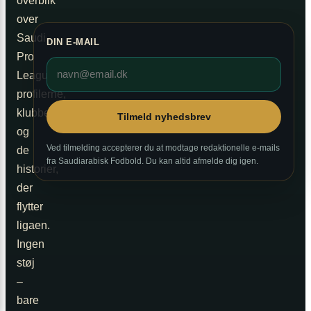
overblik
over
Saudi
DIN E-MAIL
Pro
League,
profilerne,
klubberne
Tilmeld nyhedsbrev
og
Ved tilmelding accepterer du at modtage redaktionelle e-mails
de
fra Saudiarabisk Fodbold. Du kan altid afmelde dig igen.
historier,
der
flytter
ligaen.
Ingen
støj
–
bare