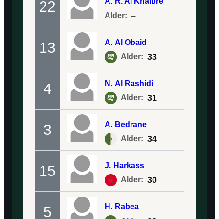
A.
R. Al Khaibre
22
–
Alder:
A.
Al Obaid
13
33
Alder:
N.
Al Rashidi
4
31
Alder:
A.
Bedrane
3
34
Alder:
J.
Harkass
15
30
Alder:
H.
Rabea
5