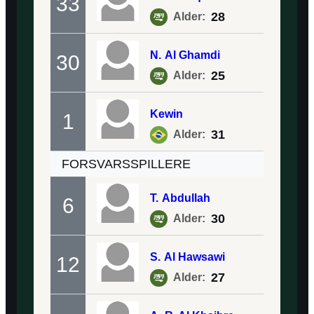
33
28
Alder:
N.
Al Ghamdi
30
25
Alder:
Kewin
1
31
Alder:
FORSVARSSPILLERE
T.
Abdullah
6
30
Alder:
S.
Al Hawsawi
12
27
Alder: