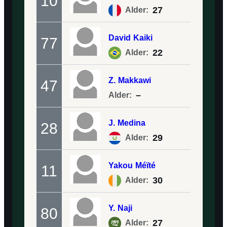
10
27
Alder:
David
Kaiki
77
22
Alder:
Z.
Makkawi
47
–
Alder:
J.
Medina
28
29
Alder:
Yakou
Méïté
11
30
Alder:
Y.
Naji
80
27
Alder: