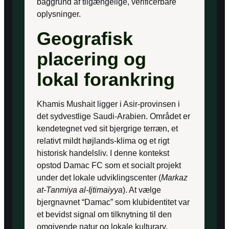
baggrund af tilgængelige, verificerbare
oplysninger.
Geografisk
placering og
lokal forankring
Khamis Mushait ligger i Asir-provinsen i
det sydvestlige Saudi-Arabien. Området er
kendetegnet ved sit bjergrige terræn, et
relativt mildt højlands-klima og et rigt
historisk handelsliv. I denne kontekst
opstod Damac FC som et socialt projekt
under det lokale udviklingscenter (
Markaz
at-Tanmiya al-Ijtimaiyya
). At vælge
bjergnavnet “Damac” som klubidentitet var
et bevidst signal om tilknytning til den
omgivende natur og lokale kulturarv.