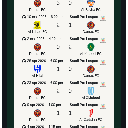
3
0
Damac FC
Al-Fayha FC
10 maj 2026
–
6:00 pm
Saudi Pro League
2
1
Al-Ittihad FC
Damac FC
2 maj 2026
–
4:10 pm
Saudi Pro League
0
2
Damac FC
Al-Khaleej FC
28 apr 2026
–
6:00 pm
Saudi Pro League
1
0
Al-Hilal
Damac FC
23 apr 2026
–
6:00 pm
Saudi Pro League
2
0
Damac FC
Al Okhdood
9 apr 2026
–
4:00 pm
Saudi Pro League
1
1
Damac FC
Al-Qadsiah FC
4 apr 2026
–
4:15 pm
Saudi Pro League