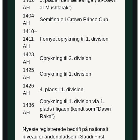
1402
5. plads i den fælles liga (“al-Dawri
AH
al-Mushtarak”)
1404
Semifinale i Crown Prince Cup
AH
1410–
1411
Fornyet oprykning til 1. division
AH
1423
Oprykning til 2. division
AH
1425
Oprykning til 1. division
AH
1426
4. plads i 1. division
AH
Oprykning til 1. division via 1.
1436
plads i ligaen (kendt som “Dawri
AH
Raka”)
Nyeste registrerede bedrift på nationalt
niveau er andenpladsen i Saudi First