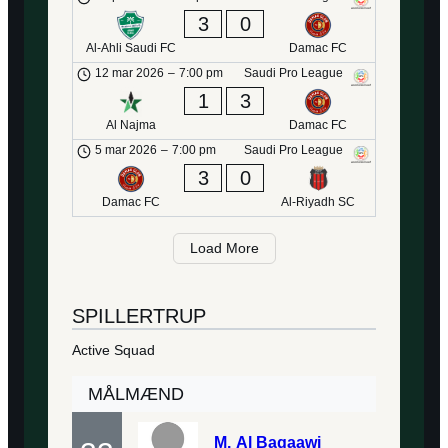
3
0
Al-Ahli Saudi FC
Damac FC
12 mar 2026
–
7:00 pm
Saudi Pro League
1
3
Al Najma
Damac FC
5 mar 2026
–
7:00 pm
Saudi Pro League
3
0
Damac FC
Al-Riyadh SC
Load More
SPILLERTRUP
Active Squad
MÅLMÆND
M.
Al Baqaawi