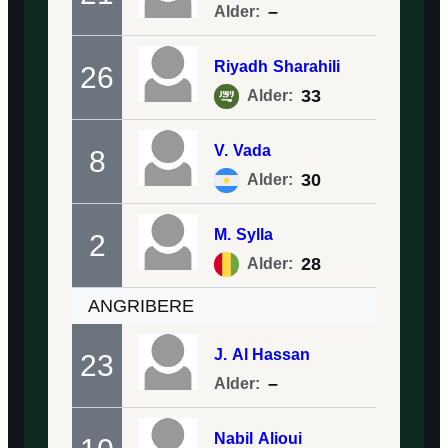
–
Alder:
Riyadh
Sharahili
26
33
Alder:
V.
Vada
8
30
Alder:
M.
Sylla
2
28
Alder:
ANGRIBERE
J.
Al Hassan
23
–
Alder:
Nabil
Alioui