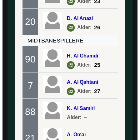
23
Alder:
D.
Al Anazi
20
26
Alder:
MIDTBANESPILLERE
H.
Al Ghamdi
90
25
Alder:
A.
Al Qahtani
7
27
Alder:
K.
Al Samiri
88
–
Alder:
A.
Omar
21