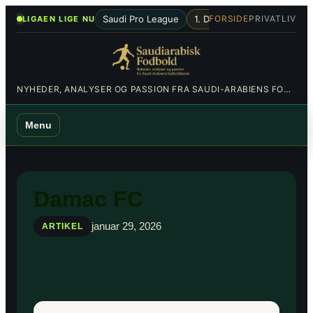
Spring
•
Saudi Pro League
1. Division
Al-Hilal
Al-Nas
FORSIDE
PRIVATLIV
LIGAEN LIGE NU
til
indhold
NYHEDER, ANALYSER OG PASSION FRA SAUDI-ARABIENS FODBOLDBANER
Menu
Damac FC
januar 29, 2026
ARTIKEL