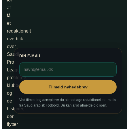
at
få
et
redaktionelt
overblik
over
Saudi
DIN E-MAIL
Pro
League,
profilerne,
klubberne
Tilmeld nyhedsbrev
og
Ved tilmelding accepterer du at modtage redaktionelle e-mails
de
fra Saudiarabisk Fodbold. Du kan altid afmelde dig igen.
historier,
der
flytter