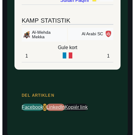
Sultan Faqihi
KAMP STATISTIK
Al-Wehda
Al Arabi SC
Mekka
Gule kort
1
1
DEL ARTIKLEN
Facebook
X
LinkedIn
Kopiér link