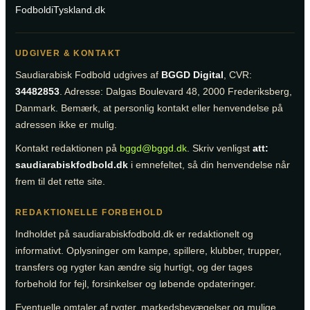
FodboldiTyskland.dk
UDGIVER & KONTAKT
Saudiarabisk Fodbold udgives af
BGGD Digital
, CVR:
34482853
. Adresse: Dalgas Boulevard 48, 2000 Frederiksberg,
Danmark. Bemærk, at personlig kontakt eller henvendelse på
adressen ikke er mulig.
Kontakt redaktionen på
bggd@bggd.dk
. Skriv venligst
att:
saudiarabiskfodbold.dk
i emnefeltet, så din henvendelse når
frem til det rette site.
REDAKTIONELLE FORBEHOLD
Indholdet på saudiarabiskfodbold.dk er redaktionelt og
informativt. Oplysninger om kampe, spillere, klubber, trupper,
transfers og rygter kan ændre sig hurtigt, og der tages
forbehold for fejl, forsinkelser og løbende opdateringer.
Eventuelle omtaler af rygter, markedsbevægelser og mulige