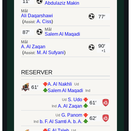
11′
Abdulaziz Makin
Mål
Ali Daqarshawi
77′
(
A. Ciss
)
Assist:
Mål
87′
Salem Al Maqadi
Mål
90′
A. Al Zaqan
+1
(
M. Al Sufyani
)
Assist:
RESERVER
A. Al Nakhli
Ud
61′
Salem Al Maqadi
Ind
S. Udo
Ud
61′
A. Al Zaqan
Ind
G. Panom
Ud
62′
b. F. Al Samti A. b. A.
Ind
F. Al Taleb
Ud