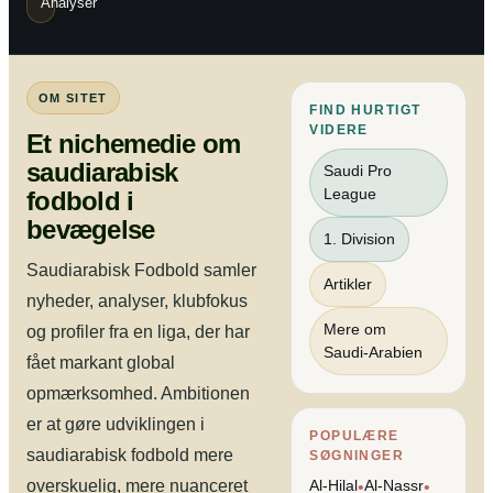
Analyser
OM SITET
FIND HURTIGT
VIDERE
Et nichemedie om
saudiarabisk
Saudi Pro
League
fodbold i
bevægelse
1. Division
Saudiarabisk Fodbold samler
Artikler
nyheder, analyser, klubfokus
Mere om
og profiler fra en liga, der har
Saudi-Arabien
fået markant global
opmærksomhed. Ambitionen
er at gøre udviklingen i
POPULÆRE
saudiarabisk fodbold mere
SØGNINGER
overskuelig, mere nuanceret
Al-Hilal
Al-Nassr
•
•