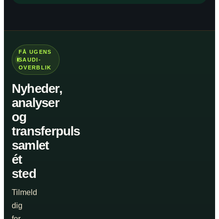
FÅ UGENS
SAUDI-
OVERBLIK
Nyheder,
analyser
og
transferpuls
samlet
ét
sted
Tilmeld
dig
for