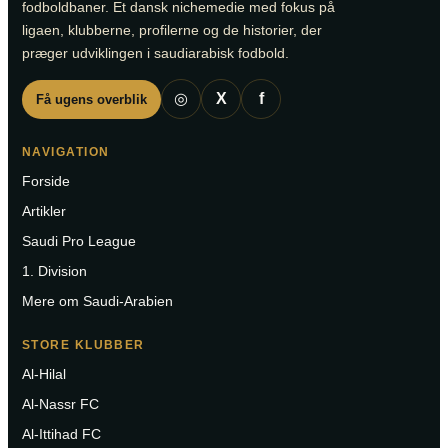
fodboldbaner. Et dansk nichemedie med fokus på
ligaen, klubberne, profilerne og de historier, der
præger udviklingen i saudiarabisk fodbold.
◎
X
f
Få ugens overblik
NAVIGATION
Forside
Artikler
Saudi Pro League
1. Division
Mere om Saudi-Arabien
STORE KLUBBER
Al-Hilal
Al-Nassr FC
Al-Ittihad FC