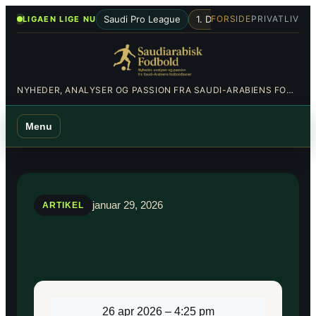
Spring
•
Saudi Pro League
1. Division
Al-Hilal
Al-Nas
FORSIDE
PRIVATLIV
LIGAEN LIGE NU
til
indhold
NYHEDER, ANALYSER OG PASSION FRA SAUDI-ARABIENS FODBOLDBANER
Menu
januar 29, 2026
ARTIKEL
26 apr 2026
–
4:25 pm