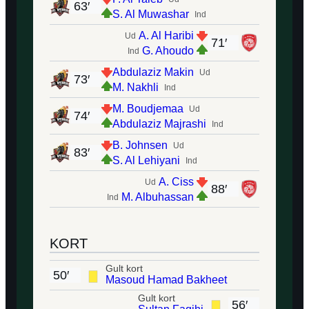
63′
S. Al Muwashar
Ind
A. Al Haribi
Ud
71′
G. Ahoudo
Ind
Abdulaziz Makin
Ud
73′
M. Nakhli
Ind
M. Boudjemaa
Ud
74′
Abdulaziz Majrashi
Ind
B. Johnsen
Ud
83′
S. Al Lehiyani
Ind
A. Ciss
Ud
88′
M. Albuhassan
Ind
KORT
Gult kort
50′
Masoud Hamad Bakheet
Gult kort
56′