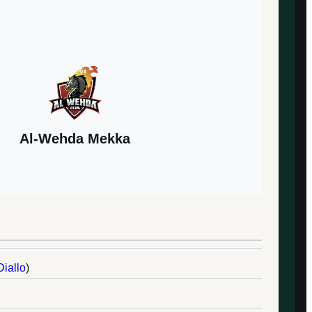
Al-Wehda Mekka
Diallo
)