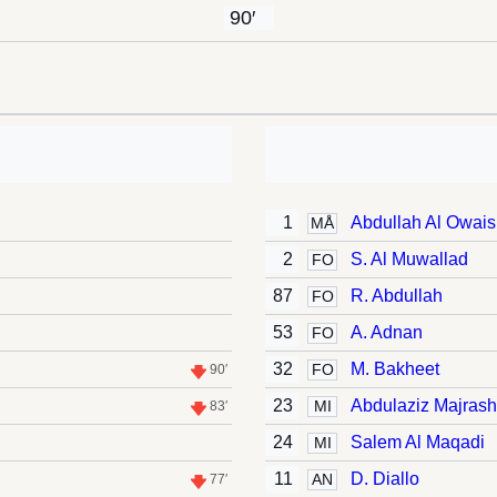
90′
1
Abdullah Al Owais
MÅ
2
S. Al Muwallad
FO
87
R. Abdullah
FO
53
A. Adnan
FO
32
M. Bakheet
FO
90′
23
Abdulaziz Majrash
MI
83′
24
Salem Al Maqadi
MI
11
D. Diallo
AN
77′