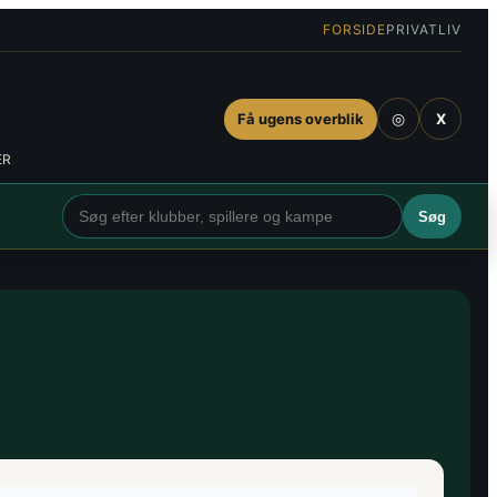
FORSIDE
PRIVATLIV
◎
Få ugens overblik
X
ER
Søg