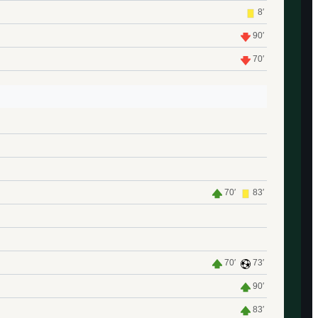
8′
90′
70′
70′
83′
70′
73′
90′
83′