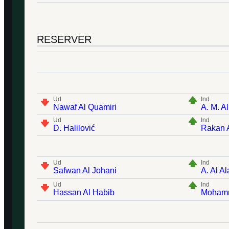
RESERVER
Ud
Ind
Nawaf Al Quamiri
A. M. Al
Ud
Ind
D. Halilović
Rakan 
Ud
Ind
Safwan Al Johani
A. Al A
Ud
Ind
Hassan Al Habib
Mohamm