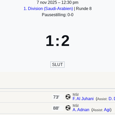
7 nov 2025
–
12:30 pm
1. Division (Saudi-Arabien)
| Runde 8
Pausestilling: 0-0
1
:
2
SLUT
Mål
73′
F. Al Juhani
(
D. 
Assist:
Mål
88′
A. Adnan
(
Agi
)
Assist: