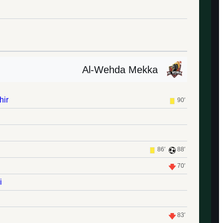
Al-Wehda Mekka
hir
90′
86′
88′
70′
i
83′