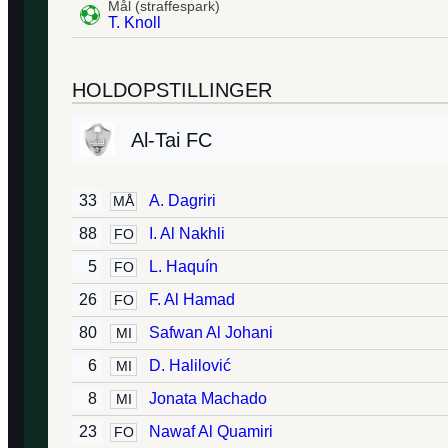
Mål (straffespark)
T. Knoll
HOLDOPSTILLINGER
Al-Tai FC
33
A. Dagriri
MÅ
88
I. Al Nakhli
FO
5
L. Haquín
FO
26
F. Al Hamad
FO
80
Safwan Al Johani
MI
6
D. Halilović
MI
8
Jonata Machado
MI
23
Nawaf Al Quamiri
FO