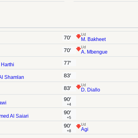
Ud
70′
M. Bakheet
Ud
70′
A. Mbengue
77′
 Harthi
83′
Al Shamlan
Ud
83′
D. Diallo
90′
lawi
+4
90′
ed Al Saiari
+5
Ud
90′
Agi
+8