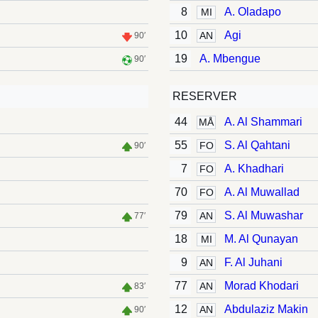
8
A. Oladapo
MI
10
Agi
AN
90′
19
A. Mbengue
90′
RESERVER
44
A. Al Shammari
MÅ
55
S. Al Qahtani
FO
90′
7
A. Khadhari
FO
70
A. Al Muwallad
FO
79
S. Al Muwashar
AN
77′
18
M. Al Qunayan
MI
9
F. Al Juhani
AN
77
Morad Khodari
AN
83′
12
Abdulaziz Makin
AN
90′