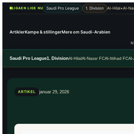
Spring
•
Saudi Pro League
1. Division
Al-Hilal
Al-Na
LIGAEN LIGE NU
til
indhold
Artikler
Kampe & stillinger
Mere om Saudi-Arabien
N
Saudi Pro League
1. Division
Al-Hilal
Al-Nassr FC
Al-Ittihad FC
Al
januar 29, 2026
ARTIKEL