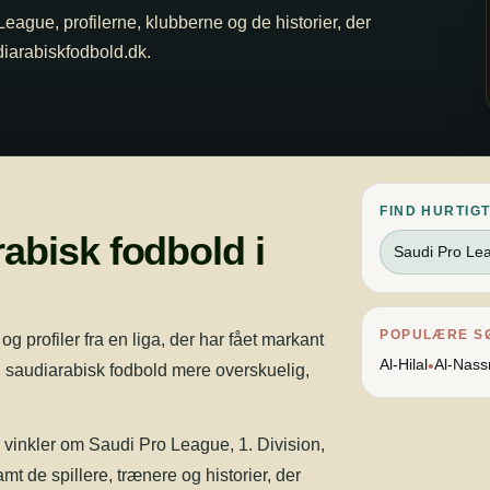
 League, profilerne, klubberne og de historier, der
udiarabiskfodbold.dk.
FIND HURTIGT
abisk fodbold i
Saudi Pro Le
POPULÆRE S
 profiler fra en liga, der har fået markant
Al-Hilal
Al-Nass
•
 saudiarabisk fodbold mere overskuelig,
e vinkler om Saudi Pro League, 1. Division,
amt de spillere, trænere og historier, der