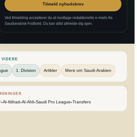
Tilmeld nyhedsbrev
Ved tilmelding accepterer du at modtage redaktionelle e-mails fra
Saudiarabisk Fodbold. Du kan altid afmelde dig igen.
 VIDERE
ague
1. Division
Artikler
Mere om Saudi-Arabien
ØGNINGER
r
Al-Ittihad
Al-Ahli
Saudi Pro League
Transfers
•
•
•
•