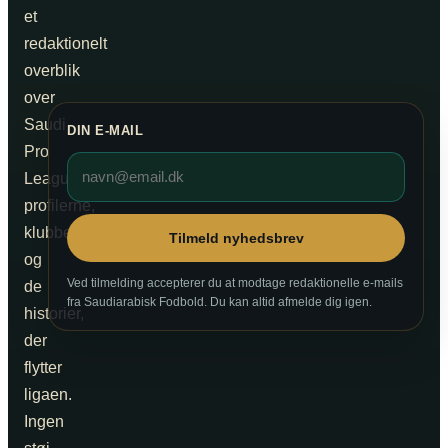
et
redaktionelt
overblik
over
Saudi
DIN E-MAIL
Pro
League,
profilerne,
klubberne
Tilmeld nyhedsbrev
og
Ved tilmelding accepterer du at modtage redaktionelle e-mails
de
fra Saudiarabisk Fodbold. Du kan altid afmelde dig igen.
historier,
der
flytter
ligaen.
Ingen