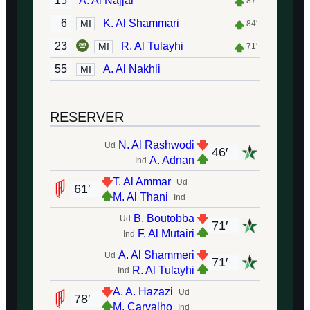
15
A. Al Najjar
87′
6
K. Al Shammari
MI
84′
23
R. Al Tulayhi
MI
71′
55
A. Al Nakhli
MI
RESERVER
N. Al Rashwodi
Ud
46′
A. Adnan
Ind
T. Al Ammar
Ud
61′
M. Al Thani
Ind
B. Boutobba
Ud
71′
F. Al Mutairi
Ind
A. Al Shammeri
Ud
71′
R. Al Tulayhi
Ind
A. A. Hazazi
Ud
78′
M. Carvalho
Ind