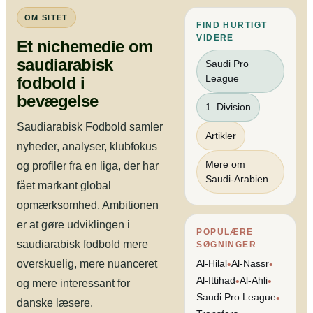
OM SITET
FIND HURTIGT
VIDERE
Et nichemedie om
saudiarabisk
Saudi Pro
League
fodbold i
bevægelse
1. Division
Saudiarabisk Fodbold samler
Artikler
nyheder, analyser, klubfokus
Mere om
og profiler fra en liga, der har
Saudi-Arabien
fået markant global
opmærksomhed. Ambitionen
er at gøre udviklingen i
POPULÆRE
saudiarabisk fodbold mere
SØGNINGER
overskuelig, mere nuanceret
Al-Hilal
Al-Nassr
•
•
Al-Ittihad
Al-Ahli
•
•
og mere interessant for
Saudi Pro League
•
danske læsere.