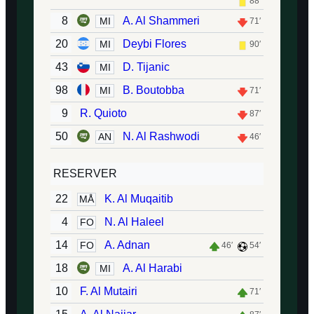
88′
8
A. Al Shammeri
MI
71′
20
Deybi Flores
MI
90′
43
D. Tijanic
MI
98
B. Boutobba
MI
71′
9
R. Quioto
87′
50
N. Al Rashwodi
AN
46′
RESERVER
22
K. Al Muqaitib
MÅ
4
N. Al Haleel
FO
14
A. Adnan
FO
46′
54′
18
A. Al Harabi
MI
10
F. Al Mutairi
71′