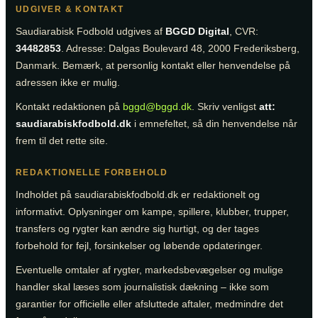
UDGIVER & KONTAKT
Saudiarabisk Fodbold udgives af
BGGD Digital
, CVR:
34482853
. Adresse: Dalgas Boulevard 48, 2000 Frederiksberg,
Danmark. Bemærk, at personlig kontakt eller henvendelse på
adressen ikke er mulig.
Kontakt redaktionen på
bggd@bggd.dk
. Skriv venligst
att:
saudiarabiskfodbold.dk
i emnefeltet, så din henvendelse når
frem til det rette site.
REDAKTIONELLE FORBEHOLD
Indholdet på saudiarabiskfodbold.dk er redaktionelt og
informativt. Oplysninger om kampe, spillere, klubber, trupper,
transfers og rygter kan ændre sig hurtigt, og der tages
forbehold for fejl, forsinkelser og løbende opdateringer.
Eventuelle omtaler af rygter, markedsbevægelser og mulige
handler skal læses som journalistisk dækning – ikke som
garantier for officielle eller afsluttede aftaler, medmindre det