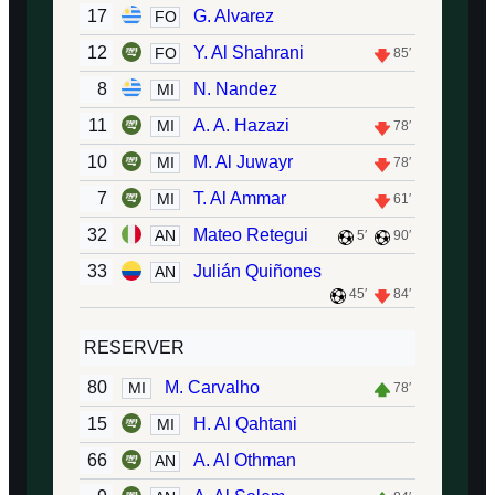
17
G. Alvarez
FO
12
Y. Al Shahrani
FO
85′
8
N. Nandez
MI
11
A. A. Hazazi
MI
78′
10
M. Al Juwayr
MI
78′
7
T. Al Ammar
MI
61′
32
Mateo Retegui
AN
5′
90′
33
Julián Quiñones
AN
45′
84′
RESERVER
80
M. Carvalho
MI
78′
15
H. Al Qahtani
MI
66
A. Al Othman
AN