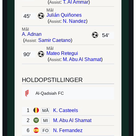
(
:
T. Al Ammar
)
Assist
Mål
Julián Quiñones
45′
(
:
N. Nandez
)
Assist
Mål
A. Adnan
54′
(
Samir Caetano
)
Assist:
Mål
Mateo Retegui
90′
(
:
M. Abu Al Shamat
)
Assist
HOLDOPSTILLINGER
Al-Qadsiah FC
1
K. Casteels
MÅ
2
M. Abu Al Shamat
MI
6
N. Fernandez
FO