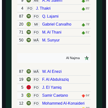
9
A. Al Salem
AN
84′
4
J. Thakri
FO
85′
87
Q. Lajami
FO
20
Gabriel Carvalho
MI
78′
71
M. Al Thani
FO
61′
50
M. Sunyur
MÅ
Al Najma
87
W. Al Enezi
MÅ
19
F. Al Abdulraziq
FO
5
J. El Yamiq
FO
3
Samir Caetano
FO
84′
12
Mohammed Al-Konaideri
FO