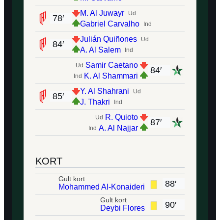
M. Al Juwayr
Ud
78′
Gabriel Carvalho
Ind
Julián Quiñones
Ud
84′
A. Al Salem
Ind
Samir Caetano
Ud
84′
K. Al Shammari
Ind
Y. Al Shahrani
Ud
85′
J. Thakri
Ind
R. Quioto
Ud
87′
A. Al Najjar
Ind
KORT
Gult kort
88′
Mohammed Al-Konaideri
Gult kort
90′
Deybi Flores