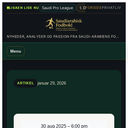
Spring
•
Saudi Pro League
1. Division
Al-Hilal
Al-Nas
FORSIDE
PRIVATLIV
LIGAEN LIGE NU
til
indhold
NYHEDER, ANALYSER OG PASSION FRA SAUDI-ARABIENS FODBOLDBANER
Menu
januar 29, 2026
ARTIKEL
30 aug 2025
–
6:00 pm