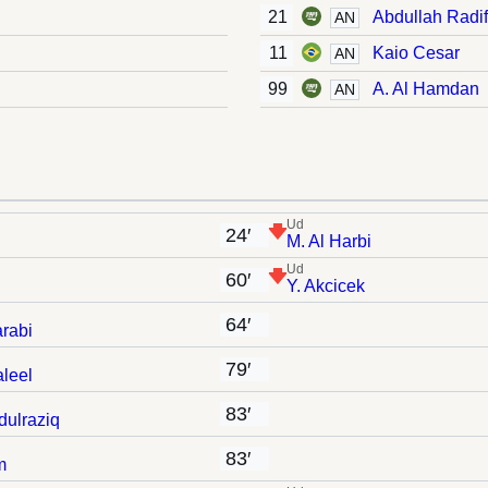
21
Abdullah Radif
AN
11
Kaio Cesar
AN
99
A. Al Hamdan
AN
Ud
24′
M. Al Harbi
Ud
60′
Y. Akcicek
64′
arabi
79′
aleel
83′
dulraziq
83′
m