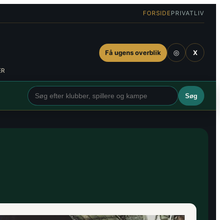
FORSIDE
PRIVATLIV
◎
Få ugens overblik
X
ER
Søg