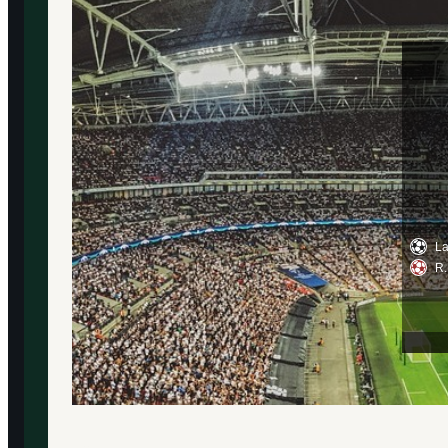
La
R.