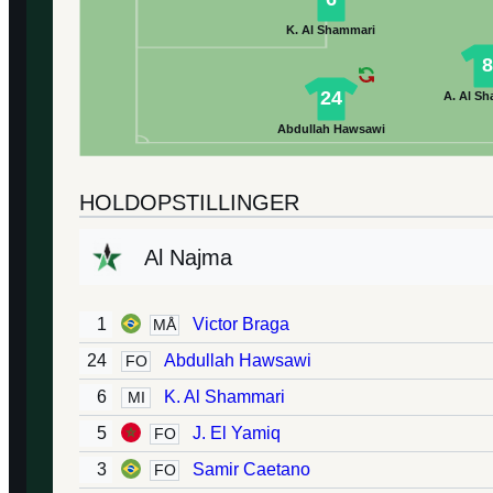
K. Al Shammari
24
A. Al S
Abdullah Hawsawi
HOLDOPSTILLINGER
Al Najma
1
Victor Braga
MÅ
24
Abdullah Hawsawi
FO
6
K. Al Shammari
MI
5
J. El Yamiq
FO
3
Samir Caetano
FO