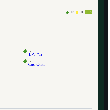
60′
90′
6.5
Ind
H. Al Yami
Ind
Kaio Cesar