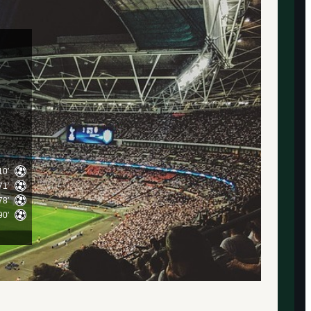
10′
71′
78′
90′