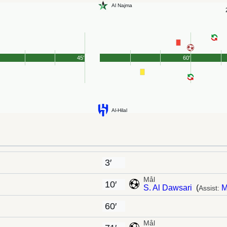
Al Najma
45′
60′
Al-Hilal
3′
Mål
10′
S. Al Dawsari
(
M
Assist:
60′
Mål