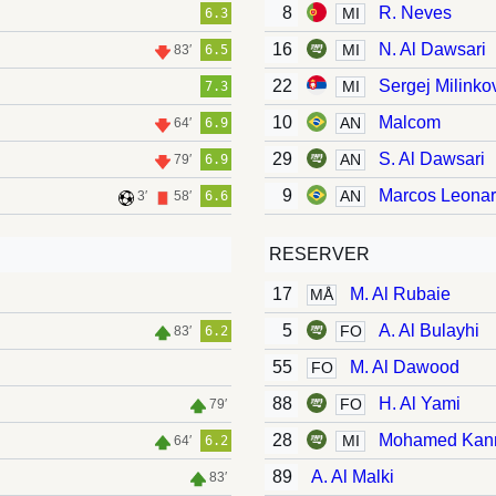
8
R. Neves
MI
6.3
16
N. Al Dawsari
MI
83′
6.5
22
Sergej Milinko
MI
7.3
10
Malcom
AN
64′
6.9
29
S. Al Dawsari
AN
79′
6.9
9
Marcos Leona
AN
3′
58′
6.6
RESERVER
17
M. Al Rubaie
MÅ
5
A. Al Bulayhi
FO
83′
6.2
55
M. Al Dawood
FO
88
H. Al Yami
FO
79′
28
Mohamed Kan
MI
64′
6.2
89
A. Al Malki
83′