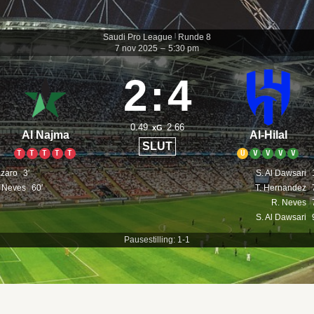
Saudi Pro League
|
Runde 8
7 nov 2025
–
5:30 pm
2
:
4
0.49
2.66
xG
Al Najma
Al-Hilal
SLUT
T
T
T
T
T
U
V
V
V
V
zaro
3′
S. Al Dawsari
 Neves
60′
T. Hernandez
R. Neves
S. Al Dawsari
Pausestilling: 1-1