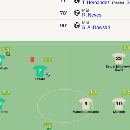
71′
T. Hernandez
(
S
Assist:
Mål
78′
R. Neves
Mål
90′
S. Al Dawsari
6.3
6.9
22
3
6.6
Sergej Milinkovi
ulayhi
7
Savić
Lazaro
7.3
5.9
6.2
0
9
10
Flores
Marcos Leonardo
Malcom
6.9