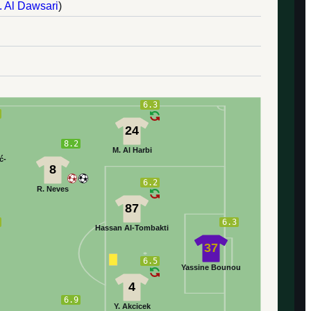
. Al Dawsari
)
6.3
24
8.2
M. Al Harbi
ć-
8
6.2
R. Neves
87
6.3
Hassan Al-Tombakti
37
6.5
Yassine Bounou
4
6.9
Y. Akcicek