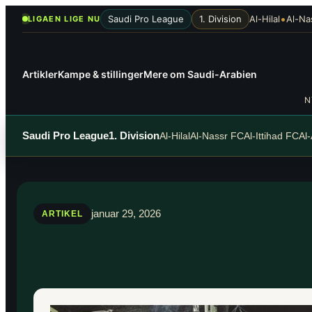
Spring
•
Saudi Pro League
1. Division
Al-Hilal
Al-Na
LIGAEN LIGE NU
til
indhold
Artikler
Kampe & stillinger
Mere om Saudi-Arabien
N
Saudi Pro League
1. Division
Al-Hilal
Al-Nassr FC
Al-Ittihad FC
Al
januar 29, 2026
ARTIKEL