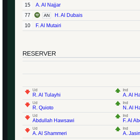
15
A. Al Najjar
77
H. Al Dubais
AN
10
F. Al Mutairi
RESERVER
Ud
Ind
R. Al Tulayhi
A. Al H
Ud
Ind
R. Quioto
N. Al H
Ud
Ind
Abdullah Hawsawi
F. Al Ab
Ud
Ind
A. Al Shammeri
A. Jasi