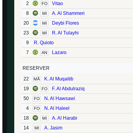
2
Vitao
FO
8
A. Al Shammeri
MI
20
Deybi Flores
MI
23
R. Al Tulayhi
MI
9
R. Quioto
7
Lazaro
AN
RESERVER
22
K. Al Muqaitib
MÅ
19
F. Al Abdulraziq
FO
50
N. Al Hawsawi
FO
4
N. Al Haleel
FO
18
A. Al Harabi
MI
14
A. Jasim
MI