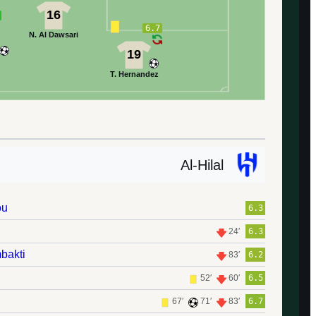
16
6.7
N. Al Dawsari
19
T. Hernandez
Al-Hilal
ou
6.3
24′
6.3
bakti
83′
6.2
52′
60′
6.5
67′
71′
83′
6.7