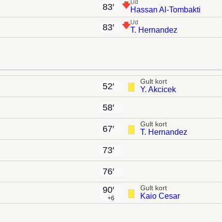
Ud
83′
Hassan Al-Tombakti
Ud
83′
T. Hernandez
Gult kort
52′
Y. Akcicek
58′
Gult kort
67′
T. Hernandez
73′
76′
Gult kort
90′
Kaio Cesar
+6