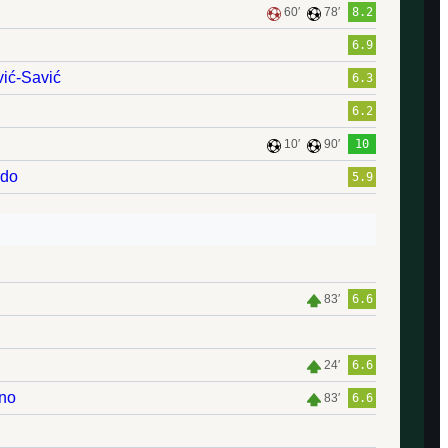
60′
78′
8.2
6.9
vić-Savić
6.3
6.2
10′
90′
10
rdo
5.9
83′
6.6
24′
6.6
no
83′
6.6