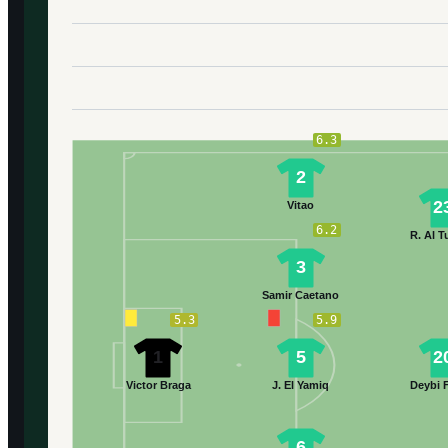
6.3
2
2
Vitao
6.2
R. Al T
3
Samir Caetano
5.3
5.9
1
5
2
Victor Braga
J. El Yamiq
Deybi 
6