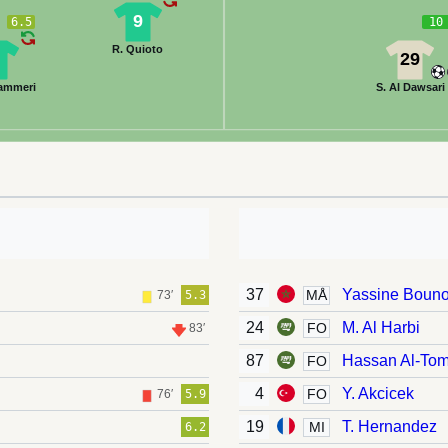
9
6.5
10
R. Quioto
8
29
hammeri
S. Al Dawsari
37
Yassine Boun
MÅ
73′
5.3
24
M. Al Harbi
FO
83′
87
Hassan Al-Tom
FO
4
Y. Akcicek
FO
76′
5.9
19
T. Hernandez
MI
6.2