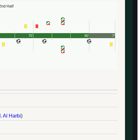
2nd Half
75′
90′
7′
. Al Harbi
)