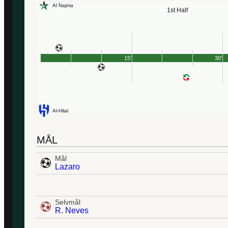
Al Najma
1st Half
15′
30′
Al-Hilal
MÅL
Mål
Lazaro
Selvmål
R. Neves