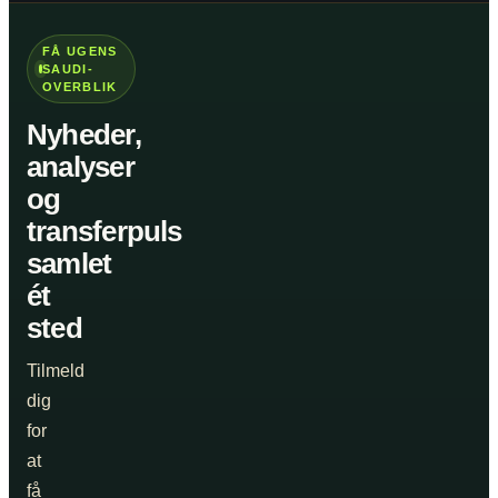
FÅ UGENS
SAUDI-
OVERBLIK
Nyheder,
analyser
og
transferpuls
samlet
ét
sted
Tilmeld
dig
for
at
få