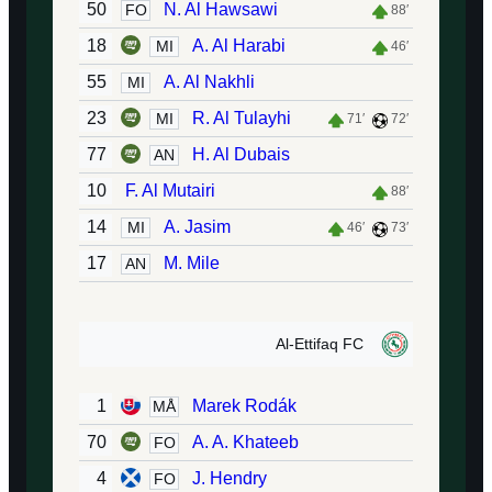
50
N. Al Hawsawi
FO
88′
18
A. Al Harabi
MI
46′
55
A. Al Nakhli
MI
23
R. Al Tulayhi
MI
71′
72′
77
H. Al Dubais
AN
10
F. Al Mutairi
88′
14
A. Jasim
MI
46′
73′
17
M. Mile
AN
Al-Ettifaq FC
1
Marek Rodák
MÅ
70
A. A. Khateeb
FO
4
J. Hendry
FO