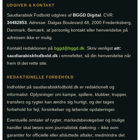
UDGIVER & KONTAKT
Saudiarabisk Fodbold udgives af
BGGD Digital
, CVR:
34482853
. Adresse: Dalgas Boulevard 48, 2000 Frederiksberg,
Danmark. Bemærk, at personlig kontakt eller henvendelse på
adressen ikke er mulig.
Kontakt redaktionen på
bggd@bggd.dk
. Skriv venligst
att:
saudiarabiskfodbold.dk
i emnefeltet, så din henvendelse når
frem til det rette site.
REDAKTIONELLE FORBEHOLD
Indholdet på saudiarabiskfodbold.dk er redaktionelt og
informativt. Oplysninger om kampe, spillere, klubber, trupper,
transfers og rygter kan ændre sig hurtigt, og der tages
forbehold for fejl, forsinkelser og løbende opdateringer.
Eventuelle omtaler af rygter, markedsbevægelser og mulige
handler skal læses som journalistisk dækning – ikke som
garantier for officielle eller afsluttede aftaler, medmindre det