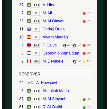
37
A. Hindi
FO
7
M. Ali
MI
62′
33
M. Al Olayan
FO
62′
11
Ondrej Duda
MI
10
Álvaro Medrán
MI
5
F. Calvo
FO
42′
59′
90′
8
Georginio Wijnaldum
MI
90′
9
M. Dembele
AN
39′
45′
RESERVER
22
A. Hawsawi
MÅ
3
Abdullah Madu
FO
87
M. Al Sibyani
FO
90′
61
R. Al Otaibi
FO
62′