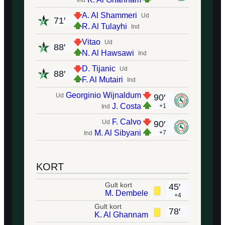
Ind
A. Al Shammeri
Ud
71′
R. Al Tulayhi
Ind
Vitao
Ud
88′
N. Al Hawsawi
Ind
D. Tijanic
Ud
88′
F. Al Mutairi
Ind
Georginio Wijnaldum
Ud
90′
J. Costa
+1
Ind
F. Calvo
Ud
90′
M. Al Sibyani
+7
Ind
KORT
Gult kort
45′
M. Dembele
+4
Gult kort
78′
K. Al Ghannam