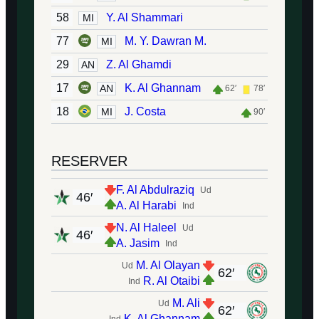
58
Y. Al Shammari
MI
77
M. Y. Dawran M.
MI
29
Z. Al Ghamdi
AN
17
K. Al Ghannam
AN
62′
78′
18
J. Costa
MI
90′
RESERVER
F. Al Abdulraziq
Ud
46′
A. Al Harabi
Ind
N. Al Haleel
Ud
46′
A. Jasim
Ind
M. Al Olayan
Ud
62′
R. Al Otaibi
Ind
M. Ali
Ud
62′
K. Al Ghannam