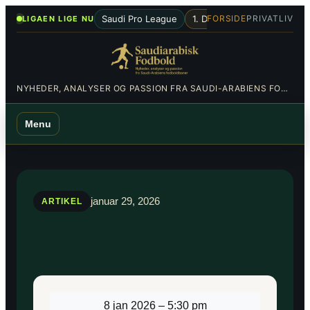
Spring
•
Saudi Pro League
1. Division
Al-Hilal
Al-Nas
FORSIDE
PRIVATLIV
LIGAEN LIGE NU
til
indhold
NYHEDER, ANALYSER OG PASSION FRA SAUDI-ARABIENS FODBOLDBANER
Menu
januar 29, 2026
ARTIKEL
8 jan 2026
–
5:30 pm