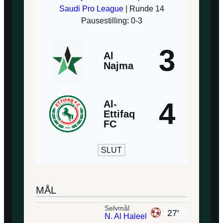
Saudi Pro League
| Runde 14
Pausestilling: 0-3
3
Al
Najma
4
Al-
Ettifaq
FC
SLUT
MÅL
Selvmål
27′
N. Al Haleel