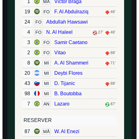
1
Victor Braga
MÅ
19
F. Al Abdulraziq
FO
46′
24
Abdullah Hawsawi
FO
4
N. Al Haleel
FO
27′
46′
3
Samir Caetano
FO
2
Vitao
FO
88′
8
A. Al Shammeri
MI
71′
20
Deybi Flores
MI
43
D. Tijanic
MI
88′
98
B. Boutobba
MI
7
Lazaro
AN
87′
RESERVER
87
W. Al Enezi
MÅ