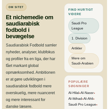
OM SITET
FIND HURTIGT
VIDERE
Et nichemedie om
saudiarabisk
Saudi Pro
League
fodbold i
bevægelse
1. Division
Saudiarabisk Fodbold samler
Artikler
nyheder, analyser, klubfokus
Mere om
og profiler fra en liga, der har
Saudi-Arabien
fået markant global
opmærksomhed. Ambitionen
er at gøre udviklingen i
POPULÆRE
saudiarabisk fodbold mere
SØGNINGER
overskuelig, mere nuanceret
Al-Hilal
Al-Nassr
•
•
Al-Ittihad
Al-Ahli
•
•
og mere interessant for
Saudi Pro League
•
danske læsere.