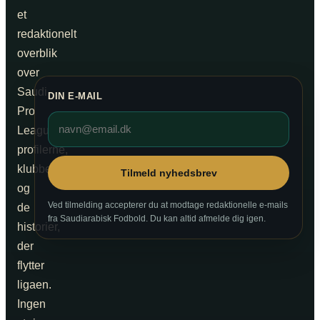
et
redaktionelt
overblik
over
Saudi
DIN E-MAIL
Pro
League,
profilerne,
klubberne
Tilmeld nyhedsbrev
og
Ved tilmelding accepterer du at modtage redaktionelle e-mails
de
fra Saudiarabisk Fodbold. Du kan altid afmelde dig igen.
historier,
der
flytter
ligaen.
Ingen