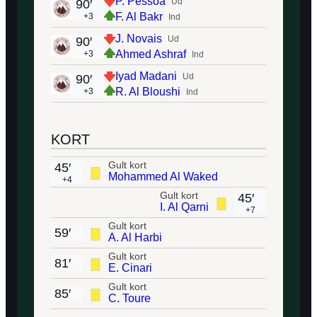
P. Pessoa
Ud
90′
F. Al Bakr
+3
Ind
J. Novais
Ud
90′
Ahmed Ashraf
+3
Ind
Iyad Madani
Ud
90′
R. Al Bloushi
+3
Ind
KORT
Gult kort
45′
Mohammed Al Waked
+4
Gult kort
45′
I. Al Qarni
+7
Gult kort
59′
A. Al Harbi
Gult kort
81′
E. Cinari
Gult kort
85′
C. Toure