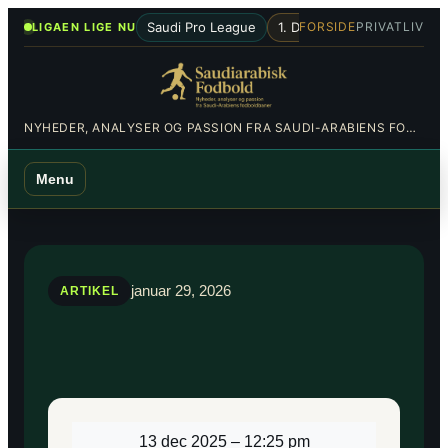
Spring
•
Saudi Pro League
1. Division
Al-Hilal
Al-Nas
FORSIDE
PRIVATLIV
LIGAEN LIGE NU
til
indhold
NYHEDER, ANALYSER OG PASSION FRA SAUDI-ARABIENS FODBOLDBANER
Menu
januar 29, 2026
ARTIKEL
13 dec 2025
–
12:25 pm