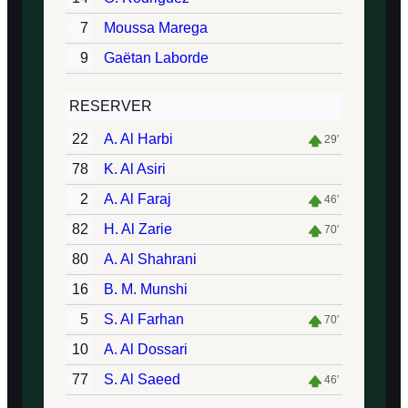
7
Moussa Marega
9
Gaëtan Laborde
RESERVER
22
A. Al Harbi
29′
78
K. Al Asiri
2
A. Al Faraj
46′
82
H. Al Zarie
70′
80
A. Al Shahrani
16
B. M. Munshi
5
S. Al Farhan
70′
10
A. Al Dossari
77
S. Al Saeed
46′