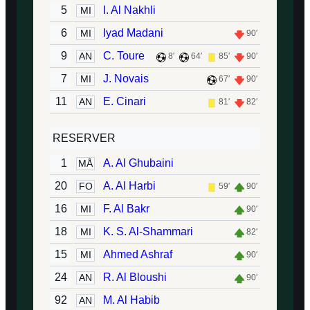
5
I. Al Nakhli
MI
6
Iyad Madani
MI
90′
9
C. Toure
AN
8′
64′
85′
90′
7
J. Novais
MI
67′
90′
11
E. Cinari
AN
81′
82′
RESERVER
1
A. Al Ghubaini
MÅ
20
A. Al Harbi
FO
59′
90′
16
F. Al Bakr
MI
90′
18
K. S. Al-Shammari
MI
82′
15
Ahmed Ashraf
MI
90′
24
R. Al Bloushi
AN
90′
92
M. Al Habib
AN