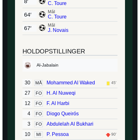
8′
C. Toure
Mål
64′
C. Toure
Mål
67′
J. Novais
HOLDOPSTILLINGER
Al-Jabalain
30
Mohammed Al Waked
MÅ
45′
27
H. Al Nuweqi
FO
12
F. Al Harbi
FO
4
Diogo Queirós
FO
3
Abdulelah Al Bukhari
FO
10
P. Pessoa
MI
90′