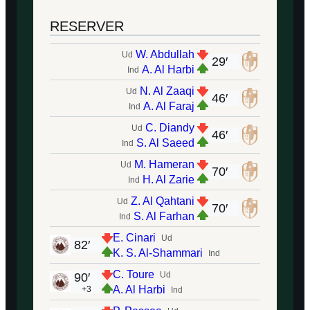
RESERVER
W. Abdullah
Ud
29′
A. Al Harbi
Ind
N. Al Zaaqi
Ud
46′
A. Al Faraj
Ind
C. Diandy
Ud
46′
S. Al Saeed
Ind
M. Hameran
Ud
70′
H. Al Zarie
Ind
Z. Al Qahtani
Ud
70′
S. Al Farhan
Ind
E. Cinari
Ud
82′
K. S. Al-Shammari
Ind
C. Toure
Ud
90′
A. Al Harbi
+3
Ind