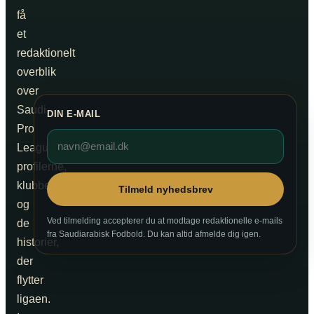
få
et
redaktionelt
overblik
over
Saudi
DIN E-MAIL
Pro
League,
profilerne,
klubberne
Tilmeld nyhedsbrev
og
Ved tilmelding accepterer du at modtage redaktionelle e-mails
de
fra Saudiarabisk Fodbold. Du kan altid afmelde dig igen.
historier,
der
flytter
ligaen.