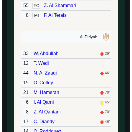
55
Z. Al Shammari
FO
8
F. Al Terais
MI
Al Diriyah
33
W. Abdullah
29′
12
T. Wadi
44
N. Al Zaaqi
46′
15
O. Colley
21
M. Hameran
70′
6
I. Al Qarni
45′
8
Z. Al Qahtani
70′
17
C. Diandy
46′
14
O. Rodriguez