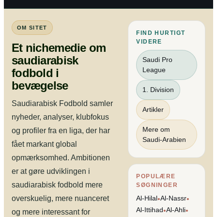
OM SITET
FIND HURTIGT
VIDERE
Et nichemedie om
saudiarabisk
Saudi Pro
League
fodbold i
bevægelse
1. Division
Saudiarabisk Fodbold samler
Artikler
nyheder, analyser, klubfokus
Mere om
og profiler fra en liga, der har
Saudi-Arabien
fået markant global
opmærksomhed. Ambitionen
er at gøre udviklingen i
POPULÆRE
saudiarabisk fodbold mere
SØGNINGER
overskuelig, mere nuanceret
Al-Hilal
Al-Nassr
•
•
Al-Ittihad
Al-Ahli
•
•
og mere interessant for