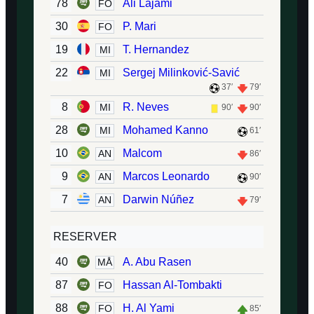
78
Ali Lajami
FO
30
P. Mari
FO
19
T. Hernandez
MI
22
Sergej Milinković-Savić
MI
37′
79′
8
R. Neves
MI
90′
90′
28
Mohamed Kanno
MI
61′
10
Malcom
AN
86′
9
Marcos Leonardo
AN
90′
7
Darwin Núñez
AN
79′
RESERVER
40
A. Abu Rasen
MÅ
87
Hassan Al-Tombakti
FO
88
H. Al Yami
FO
85′