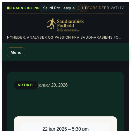
Spring
•
Saudi Pro League
1. Division
Al-Hilal
Al-Nas
FORSIDE
PRIVATLIV
LIGAEN LIGE NU
til
indhold
NYHEDER, ANALYSER OG PASSION FRA SAUDI-ARABIENS FODBOLDBANER
Menu
januar 29, 2026
ARTIKEL
22 jan 2026
–
5:30 pm