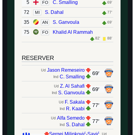
5
C. Smalling
FO
69′
72
S. Dahal
MI
77′
35
S. Ganvoula
AN
69′
75
Khalid Al Rammah
FO
82′
88′
RESERVER
Jason Remeseiro
Ud
69′
C. Smalling
Ind
Z. Al Sahafi
Ud
69′
S. Ganvoula
Ind
F. Sakala
Ud
77′
R. Kaabi
Ind
Alfa Semedo
Ud
77′
S. Dahal
Ind
Sergej Milinković-Savić
Ud