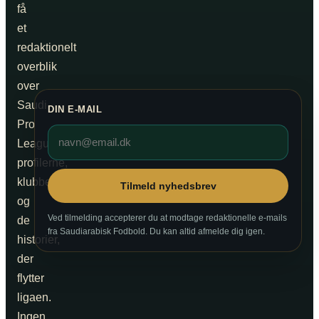
få
et
redaktionelt
overblik
over
Saudi
DIN E-MAIL
Pro
League,
profilerne,
klubberne
Tilmeld nyhedsbrev
og
Ved tilmelding accepterer du at modtage redaktionelle e-mails
de
fra Saudiarabisk Fodbold. Du kan altid afmelde dig igen.
historier,
der
flytter
ligaen.
Ingen