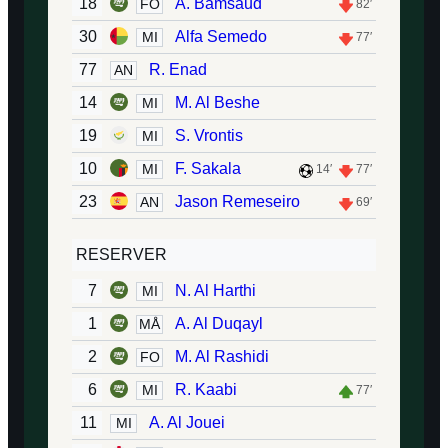
18
A. Bamsaud
FO
82′
30
Alfa Semedo
MI
77′
77
R. Enad
AN
14
M. Al Beshe
MI
19
S. Vrontis
MI
10
F. Sakala
MI
14′
77′
23
Jason Remeseiro
AN
69′
RESERVER
7
N. Al Harthi
MI
1
A. Al Duqayl
MÅ
2
M. Al Rashidi
FO
6
R. Kaabi
MI
77′
11
A. Al Jouei
MI