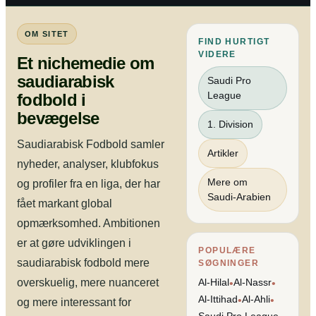
OM SITET
FIND HURTIGT
VIDERE
Et nichemedie om
saudiarabisk
Saudi Pro
League
fodbold i
bevægelse
1. Division
Saudiarabisk Fodbold samler
Artikler
nyheder, analyser, klubfokus
Mere om
og profiler fra en liga, der har
Saudi-Arabien
fået markant global
opmærksomhed. Ambitionen
er at gøre udviklingen i
POPULÆRE
saudiarabisk fodbold mere
SØGNINGER
overskuelig, mere nuanceret
Al-Hilal
Al-Nassr
•
•
Al-Ittihad
Al-Ahli
•
•
og mere interessant for