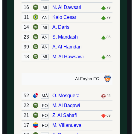
16
N. Al Dawsari
MI
79′
11
Kaio Cesar
AN
79′
14
A. Darisi
MI
23
S. Mandash
AN
86′
99
A. Al Hamdan
AN
18
M. Al Hawsawi
MI
90′
Al-Fayha FC
52
O. Mosquera
MÅ
45′
22
M. Al Baqawi
FO
21
Z. Al Sahafi
FO
69′
17
M. Villanueva
FO