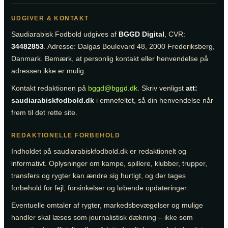
UDGIVER & KONTAKT
Saudiarabisk Fodbold udgives af
BGGD Digital
, CVR:
34482853
. Adresse: Dalgas Boulevard 48, 2000 Frederiksberg,
Danmark. Bemærk, at personlig kontakt eller henvendelse på
adressen ikke er mulig.
Kontakt redaktionen på
bggd@bggd.dk
. Skriv venligst
att:
saudiarabiskfodbold.dk
i emnefeltet, så din henvendelse når
frem til det rette site.
REDAKTIONELLE FORBEHOLD
Indholdet på saudiarabiskfodbold.dk er redaktionelt og
informativt. Oplysninger om kampe, spillere, klubber, trupper,
transfers og rygter kan ændre sig hurtigt, og der tages
forbehold for fejl, forsinkelser og løbende opdateringer.
Eventuelle omtaler af rygter, markedsbevægelser og mulige
handler skal læses som journalistisk dækning – ikke som