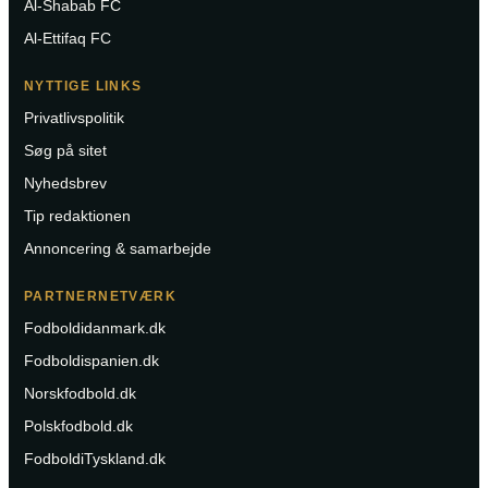
Al-Shabab FC
Al-Ettifaq FC
NYTTIGE LINKS
Privatlivspolitik
Søg på sitet
Nyhedsbrev
Tip redaktionen
Annoncering & samarbejde
PARTNERNETVÆRK
Fodboldidanmark.dk
Fodboldispanien.dk
Norskfodbold.dk
Polskfodbold.dk
FodboldiTyskland.dk