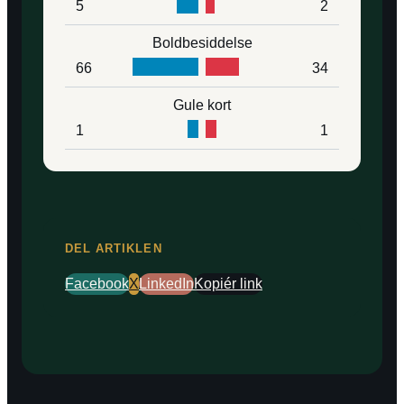
5
2
Boldbesiddelse
66
34
Gule kort
1
1
DEL ARTIKLEN
Facebook
X
LinkedIn
Kopiér link