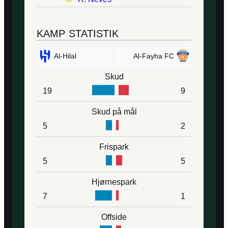
KAMP STATISTIK
Al-Hilal
Al-Fayha FC
Skud
19
9
Skud på mål
5
2
Frispark
5
5
Hjørnespark
7
1
Offside