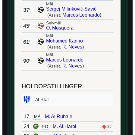
Mål
Sergej Milinković-Savić
37′
(
:
Marcos Leonardo
)
Assist
Selvmål
45′
O. Mosquera
Mål
Mohamed Kanno
61′
(
:
R. Neves
)
Assist
Mål
Marcos Leonardo
90′
(
:
R. Neves
)
Assist
HOLDOPSTILLINGER
Al-Hilal
17
M. Al Rubaie
MÅ
24
M. Al Harbi
FO
85′