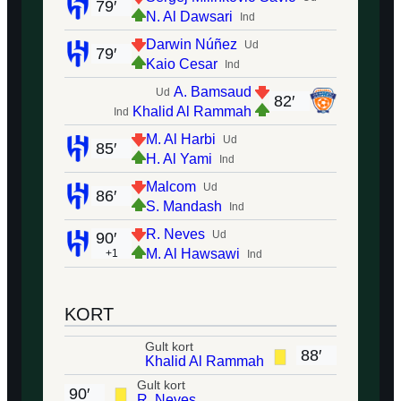
79′
N. Al Dawsari
Ind
Darwin Núñez
Ud
79′
Kaio Cesar
Ind
A. Bamsaud
Ud
82′
Khalid Al Rammah
Ind
M. Al Harbi
Ud
85′
H. Al Yami
Ind
Malcom
Ud
86′
S. Mandash
Ind
R. Neves
Ud
90′
M. Al Hawsawi
+1
Ind
KORT
Gult kort
88′
Khalid Al Rammah
Gult kort
90′
R. Neves