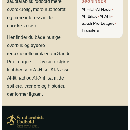
saudiarabisk fodbold mere
SØGNINGER
overskuelig, mere nuanceret
Al-Hilal
Al-Nassr
•
•
Al-Ittihad
Al-Ahli
•
•
og mere interessant for
Saudi Pro League
•
danske læsere.
Transfers
Her finder du både hurtige
overblik og dybere
redaktionelle vinkler om Saudi
Pro League, 1. Division, større
klubber som Al-Hilal, Al-Nassr,
Al-Ittihad og Al-Ahli samt de
spillere, trænere og historier,
der former ligaen.