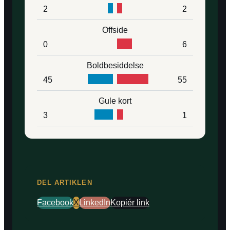
2
2
Offside
0
6
Boldbesiddelse
45
55
Gule kort
3
1
DEL ARTIKLEN
Facebook
X
LinkedIn
Kopiér link