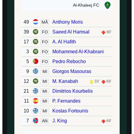
Al-Khaleej FC
49
Anthony Moris
MÅ
39
Saeed Al Hamsal
FO
90′
17
A. Al Hafith
FO
3
Mohammed Al-Khabrani
FO
5
Pedro Rebocho
FO
9
Giorgos Masouras
MI
12
M. Kanabah
MI
33′
69′
21
Dimitrios Kourbelis
MI
11
P. Fernandes
MI
10
Kostas Fortounis
MI
7
J. King
AN
69′