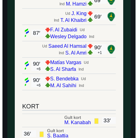
69′
M. Hamzi
Ind
J. King
Ud
69′
T. Al Khaibri
Ind
F. Al Zubaidi
Ud
87′
Wesley Delgado
Ind
Saeed Al Hamsal
Ud
90′
S. Al Amri
+1
Ind
Matías Vargas
Ud
90′
S. Al Sharfa
+6
Ind
S. Bendebka
Ud
90′
M. Al Sahihi
+6
Ind
KORT
Gult kort
33′
M. Kanabah
Gult kort
36′
S. Baattia