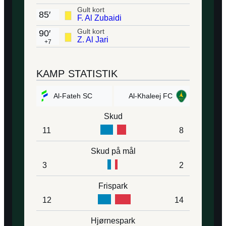
Gult kort
85′
F. Al Zubaidi
Gult kort
90′
Z. Al Jari
+7
KAMP STATISTIK
Al-Fateh SC
Al-Khaleej FC
Skud
11
8
Skud på mål
3
2
Frispark
12
14
Hjørnespark