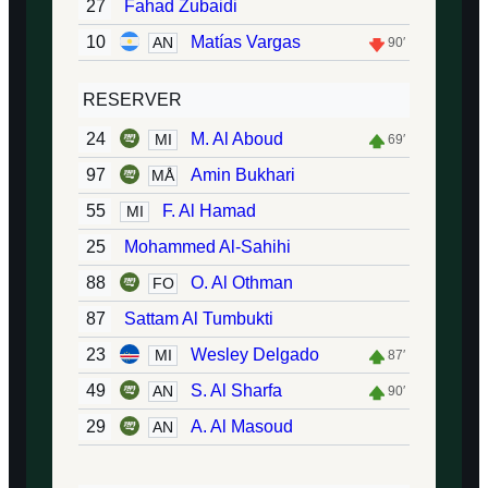
27
Fahad Zubaidi
10
Matías Vargas
AN
90′
RESERVER
24
M. Al Aboud
MI
69′
97
Amin Bukhari
MÅ
55
F. Al Hamad
MI
25
Mohammed Al-Sahihi
88
O. Al Othman
FO
87
Sattam Al Tumbukti
23
Wesley Delgado
MI
87′
49
S. Al Sharfa
AN
90′
29
A. Al Masoud
AN