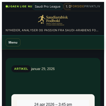
Spring
•
Saudi Pro League
1. Division
Al-Hilal
Al-Nas
FORSIDE
PRIVATLIV
LIGAEN LIGE NU
til
indhold
NYHEDER, ANALYSER OG PASSION FRA SAUDI-ARABIENS FODBOLDBANER
Menu
januar 29, 2026
ARTIKEL
24 apr 2026
–
3:45 pm