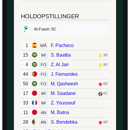
HOLDOPSTILLINGER
Al-Fateh SC
1
F. Pacheco
MÅ
15
S. Baattia
MI
36′
4
Z. Al Jari
FO
90′
44
J. Fernandes
FO
50
M. Qasheesh
FO
69′
17
M. Saadane
MI
61′
33
Z. Youssouf
MI
11
M. Batna
AN
28
S. Bendebka
AN
90′