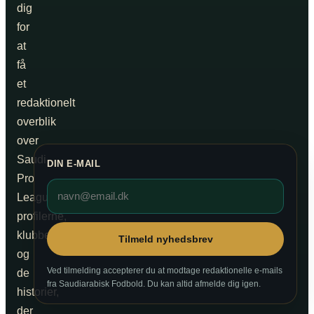
dig
for
at
få
et
redaktionelt
overblik
over
Saudi
DIN E-MAIL
Pro
League,
profilerne,
klubberne
Tilmeld nyhedsbrev
og
Ved tilmelding accepterer du at modtage redaktionelle e-mails
de
fra Saudiarabisk Fodbold. Du kan altid afmelde dig igen.
historier,
der