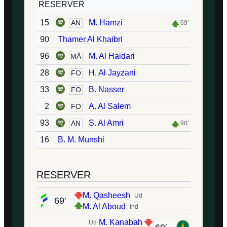
RESERVER
15
M. Hamzi
AN
69′
90
Thamer Al Khaibri
96
M. Al Haidari
MÅ
28
H. Al Jayzani
FO
33
B. Nasser
FO
2
A. Al Salem
FO
93
S. Al Amri
AN
90′
16
B. M. Munshi
RESERVER
M. Qasheesh
Ud
69′
M. Al Aboud
Ind
M. Kanabah
Ud