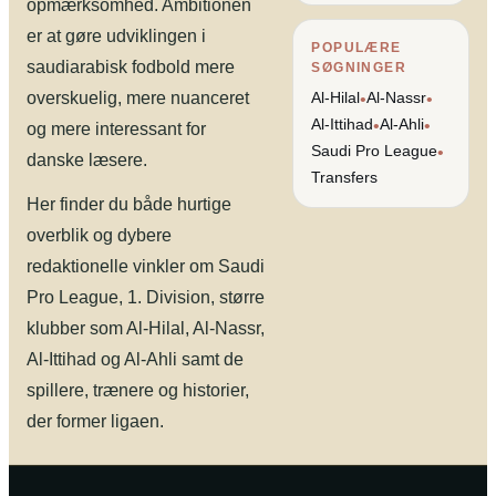
opmærksomhed. Ambitionen
er at gøre udviklingen i
POPULÆRE
saudiarabisk fodbold mere
SØGNINGER
overskuelig, mere nuanceret
Al-Hilal
Al-Nassr
•
•
Al-Ittihad
Al-Ahli
•
•
og mere interessant for
Saudi Pro League
•
danske læsere.
Transfers
Her finder du både hurtige
overblik og dybere
redaktionelle vinkler om Saudi
Pro League, 1. Division, større
klubber som Al-Hilal, Al-Nassr,
Al-Ittihad og Al-Ahli samt de
spillere, trænere og historier,
der former ligaen.