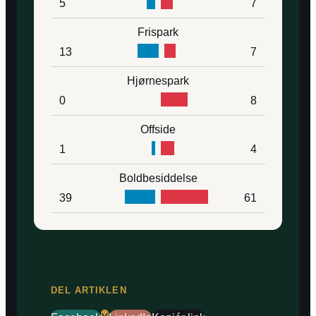
5
7
Frispark
13
7
Hjørnespark
0
8
Offside
1
4
Boldbesiddelse
39
61
DEL ARTIKLEN