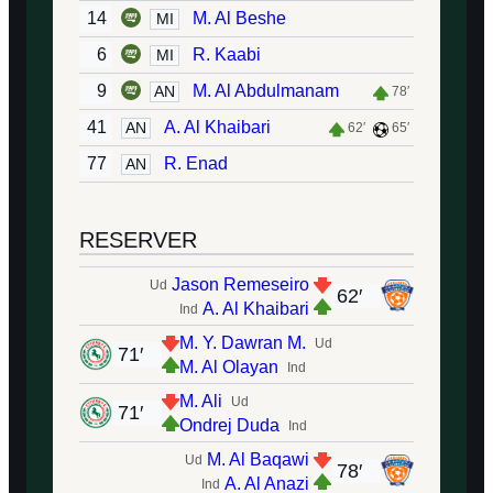
14
M. Al Beshe
MI
6
R. Kaabi
MI
9
M. Al Abdulmanam
AN
78′
41
A. Al Khaibari
AN
62′
65′
77
R. Enad
AN
RESERVER
Jason Remeseiro
Ud
62′
A. Al Khaibari
Ind
M. Y. Dawran M.
Ud
71′
M. Al Olayan
Ind
M. Ali
Ud
71′
Ondrej Duda
Ind
M. Al Baqawi
Ud
78′
A. Al Anazi
Ind