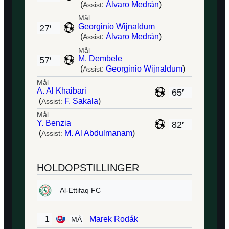
(
:
Álvaro Medrán
)
Assist
Mål
Georginio Wijnaldum
27′
(
:
Álvaro Medrán
)
Assist
Mål
M. Dembele
57′
(
:
Georginio Wijnaldum
)
Assist
Mål
A. Al Khaibari
65′
(
F. Sakala
)
Assist:
Mål
Y. Benzia
82′
(
M. Al Abdulmanam
)
Assist:
HOLDOPSTILLINGER
Al-Ettifaq FC
1
Marek Rodák
MÅ