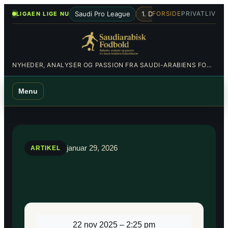
Spring
•
Saudi Pro League
1. Division
Al-Hilal
Al-Nas
FORSIDE
PRIVATLIV
LIGAEN LIGE NU
til
indhold
NYHEDER, ANALYSER OG PASSION FRA SAUDI-ARABIENS FODBOLDBANER
Menu
januar 29, 2026
ARTIKEL
22 nov 2025
–
2:25 pm