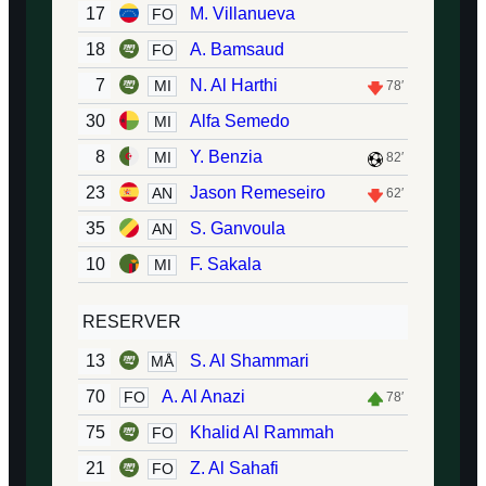
17
M. Villanueva
FO
18
A. Bamsaud
FO
7
N. Al Harthi
MI
78′
30
Alfa Semedo
MI
8
Y. Benzia
MI
82′
23
Jason Remeseiro
AN
62′
35
S. Ganvoula
AN
10
F. Sakala
MI
RESERVER
13
S. Al Shammari
MÅ
70
A. Al Anazi
FO
78′
75
Khalid Al Rammah
FO
21
Z. Al Sahafi
FO