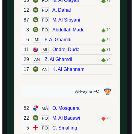
33
M. Al Olayan
FO
71′
12
A. Dahal
FO
87
M. Al Sibyani
FO
3
Abdullah Madu
FO
79′
6
F. Al Ghamdi
MI
84′
11
Ondrej Duda
MI
71′
29
Z. Al Ghamdi
AN
84′
17
K. Al Ghannam
AN
Al-Fayha FC
52
O. Mosquera
MÅ
22
M. Al Baqawi
FO
78′
5
C. Smalling
FO