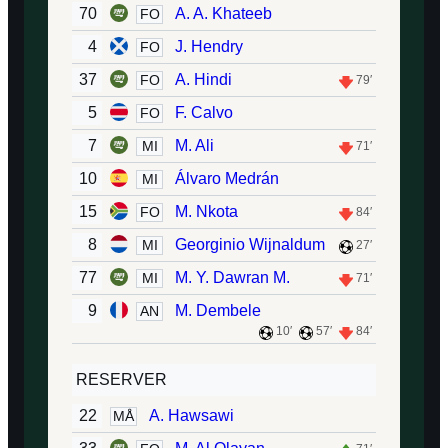
70
A. A. Khateeb
FO
4
J. Hendry
FO
37
A. Hindi
FO
79′
5
F. Calvo
FO
7
M. Ali
MI
71′
10
Álvaro Medrán
MI
15
M. Nkota
FO
84′
8
Georginio Wijnaldum
MI
27′
77
M. Y. Dawran M.
MI
71′
9
M. Dembele
AN
10′
57′
84′
RESERVER
22
A. Hawsawi
MÅ