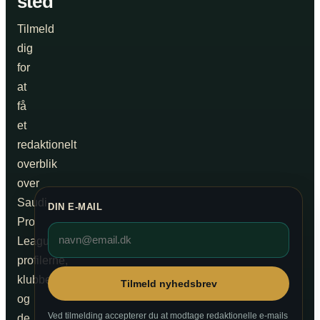
sted
Tilmeld
dig
for
at
få
et
redaktionelt
overblik
over
Saudi
DIN E-MAIL
Pro
League,
profilerne,
klubberne
Tilmeld nyhedsbrev
og
Ved tilmelding accepterer du at modtage redaktionelle e-mails
de