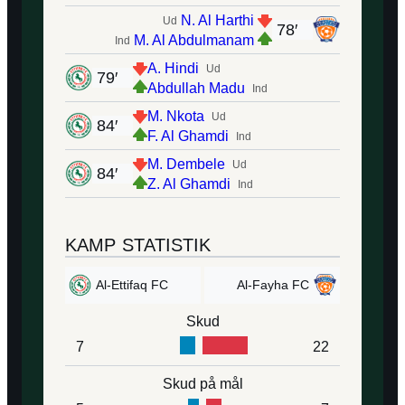
N. Al Harthi
Ud
78′
M. Al Abdulmanam
Ind
A. Hindi
Ud
79′
Abdullah Madu
Ind
M. Nkota
Ud
84′
F. Al Ghamdi
Ind
M. Dembele
Ud
84′
Z. Al Ghamdi
Ind
KAMP STATISTIK
Al-Ettifaq FC
Al-Fayha FC
Skud
7
22
Skud på mål