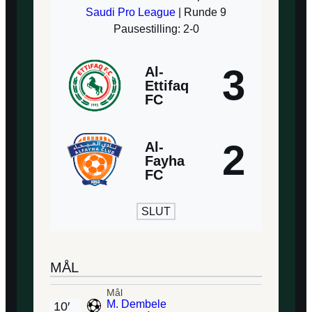
Saudi Pro League
| Runde 9
Pausestilling: 2-0
3
Al-
Ettifaq
FC
2
Al-
Fayha
FC
SLUT
MÅL
Mål
M. Dembele
10′