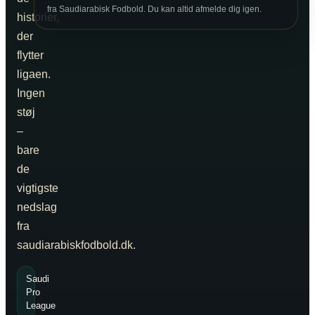
fra Saudiarabisk Fodbold. Du kan altid afmelde dig igen.
historier,
der
flytter
ligaen.
Ingen
støj
–
bare
de
vigtigste
nedslag
fra
saudiarabiskfodbold.dk.
Saudi
Pro
League