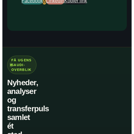
Facebook
X
LinkedIn
Kopiér link
FÅ UGENS
SAUDI-
OVERBLIK
Nyheder,
analyser
og
transferpuls
samlet
ét