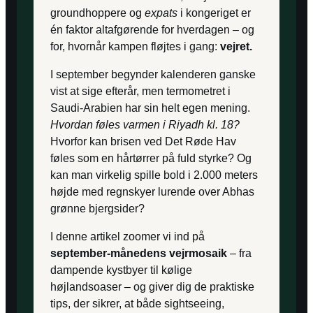
groundhoppere og
expats
i kongeriget er
én faktor altafgørende for hverdagen – og
for, hvornår kampen fløjtes i gang:
vejret.
I september begynder kalenderen ganske
vist at sige efterår, men termometret i
Saudi-Arabien har sin helt egen mening.
Hvordan føles varmen i Riyadh kl. 18?
Hvorfor kan brisen ved Det Røde Hav
føles som en hårtørrer på fuld styrke? Og
kan man virkelig spille bold i 2.000 meters
højde med regnskyer lurende over Abhas
grønne bjergsider?
I denne artikel zoomer vi ind på
september-månedens vejrmosaik
– fra
dampende kystbyer til kølige
højlandsoaser – og giver dig de praktiske
tips, der sikrer, at både sightseeing,