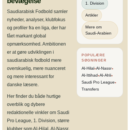
bevægelse
1. Division
Saudiarabisk Fodbold samler
Artikler
nyheder, analyser, klubfokus
Mere om
og profiler fra en liga, der har
Saudi-Arabien
fået markant global
opmærksomhed. Ambitionen
er at gøre udviklingen i
POPULÆRE
saudiarabisk fodbold mere
SØGNINGER
overskuelig, mere nuanceret
Al-Hilal
Al-Nassr
•
•
Al-Ittihad
Al-Ahli
•
•
og mere interessant for
Saudi Pro League
•
danske læsere.
Transfers
Her finder du både hurtige
overblik og dybere
redaktionelle vinkler om Saudi
Pro League, 1. Division, større
klubber som Al-Hilal, Al-Nassr,