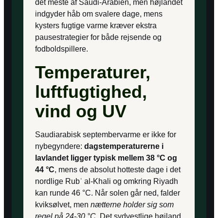
det meste af Saudi-Arabien, men højlandet
indgyder håb om svalere dage, mens
kysters fugtige varme kræver ekstra
pausestrategier for både rejsende og
fodboldspillere.
Temperaturer,
luftfugtighed,
vind og UV
Saudiarabisk septembervarme er ikke for
nybegyndere:
dagstemperaturerne i
lavlandet ligger typisk mellem 38 °C og
44 °C
, mens de absolut hotteste dage i det
nordlige Rubʿ al-Khali og omkring Riyadh
kan runde 46 °C. Når solen går ned, falder
kviksølvet, men
nætterne holder sig som
regel på 24-30 °C
. Det sydvestlige højland