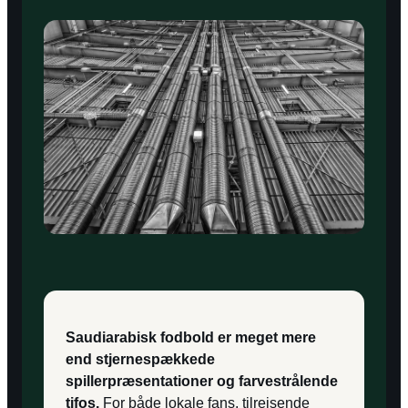
Saudiarabisk fodbold er meget mere
end stjernespækkede
spillerpræsentationer og farvestrålende
tifos.
For både lokale fans, tilrejsende