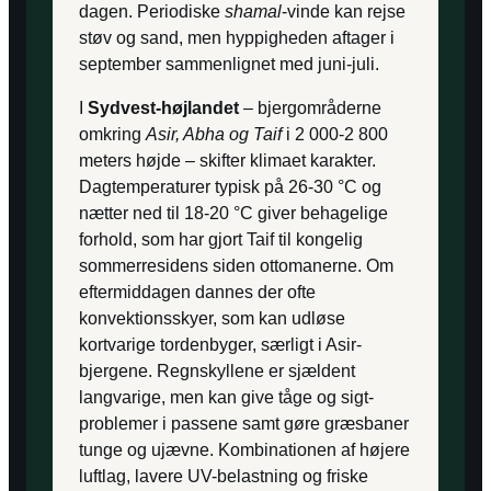
dagen. Periodiske
shamal
-vinde kan rejse
støv og sand, men hyppigheden aftager i
september sammenlignet med juni-juli.
I
Sydvest-højlandet
– bjergområderne
omkring
Asir, Abha og Taif
i 2 000-2 800
meters højde – skifter klimaet karakter.
Dagtemperaturer typisk på 26-30 °C og
nætter ned til 18-20 °C giver behagelige
forhold, som har gjort Taif til kongelig
sommerresidens siden ottomanerne. Om
eftermiddagen dannes der ofte
konvektionsskyer, som kan udløse
kortvarige tordenbyger, særligt i Asir-
bjergene. Regnskyllene er sjældent
langvarige, men kan give tåge og sigt-
problemer i passene samt gøre græsbaner
tunge og ujævne. Kombinationen af højere
luftlag, lavere UV-belastning og friske