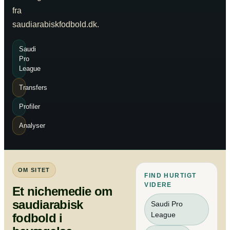
fra
saudiarabiskfodbold.dk.
Saudi
Pro
League
Transfers
Profiler
Analyser
OM SITET
FIND HURTIGT
VIDERE
Et nichemedie om
saudiarabisk
Saudi Pro
League
fodbold i