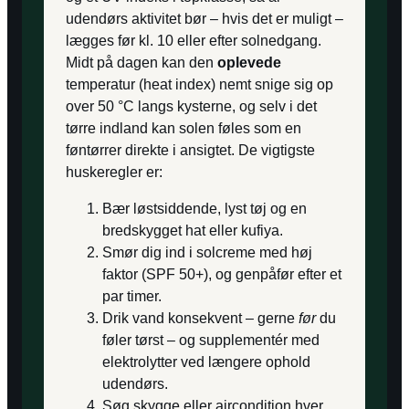
udendørs aktivitet bør – hvis det er muligt –
lægges før kl. 10 eller efter solnedgang.
Midt på dagen kan den
oplevede
temperatur (heat index) nemt snige sig op
over 50 °C langs kysterne, og selv i det
tørre indland kan solen føles som en
føntørrer direkte i ansigtet. De vigtigste
huskeregler er:
Bær løstsiddende, lyst tøj og en
bredskygget hat eller kufiya.
Smør dig ind i solcreme med høj
faktor (SPF 50+), og genpåfør efter et
par timer.
Drik vand konsekvent – gerne
før
du
føler tørst – og supplementér med
elektrolytter ved længere ophold
udendørs.
Søg skygge eller aircondition hver