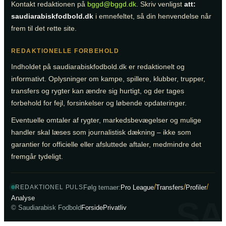
Kontakt redaktionen på
bggd@bggd.dk
. Skriv venligst
att:
saudiarabiskfodbold.dk
i emnefeltet, så din henvendelse når
frem til det rette site.
REDAKTIONELLE FORBEHOLD
Indholdet på saudiarabiskfodbold.dk er redaktionelt og
informativt. Oplysninger om kampe, spillere, klubber, trupper,
transfers og rygter kan ændre sig hurtigt, og der tages
forbehold for fejl, forsinkelser og løbende opdateringer.
Eventuelle omtaler af rygter, markedsbevægelser og mulige
handler skal læses som journalistisk dækning – ikke som
garantier for officielle eller afsluttede aftaler, medmindre det
fremgår tydeligt.
/
/
/
Følg temaer:
Pro League
Transfers
Profiler
REDAKTIONEL PULS
Analyse
SA
© Saudiarabisk Fodbold
Forside
Privatliv