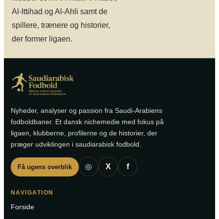
Al-Ittihad og Al-Ahli samt de
spillere, trænere og historier,
der former ligaen.
Nyheder, analyser og passion fra Saudi-Arabiens
fodboldbaner. Et dansk nichemedie med fokus på
ligaen, klubberne, profilerne og de historier, der
præger udviklingen i saudiarabisk fodbold.
◎
X
f
Få ugens overblik
NAVIGATION
Forside