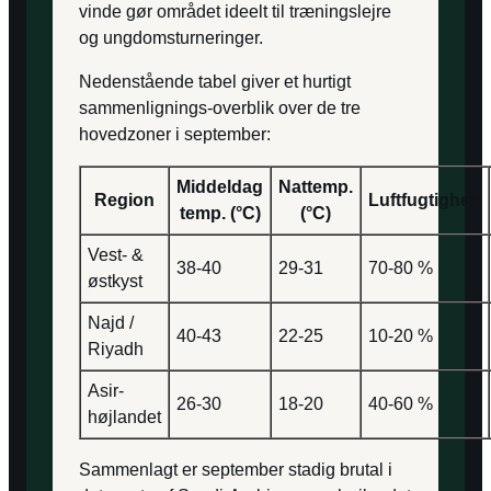
vinde gør området ideelt til træningslejre
og ungdomsturneringer.
Nedenstående tabel giver et hurtigt
sammenlignings-overblik over de tre
hovedzoner i september:
Middeldag
Nattemp.
Region
Luftfugtighed
temp. (°C)
(°C)
Vest- &
38-40
29-31
70-80 %
østkyst
Najd /
40-43
22-25
10-20 %
Riyadh
Asir-
26-30
18-20
40-60 %
højlandet
Sammenlagt er september stadig brutal i