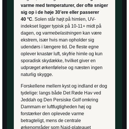
varme med temperaturer, der ofte sniger
sig op i de høje 30’ere eller passerer
40 °C
. Solen står højt på himlen, UV-
indekset ligger typisk på 10-11+ midt på
dagen, og
varmebelastningen
kan være
ekstrem, især hvis man opholder sig
udendørs i længere tid. De fleste egne
oplever knastør luft, skyfrie himle og kun
sporadisk skydække, hvilket giver en
udpræget ørkenfølelse og næsten ingen
naturlig skygge.
Forskellene mellem kyst og indland er dog
tydelige: langs både Det Røde Hav ved
Jeddah og Den Persiske Golf omkring
Dammam er luftfugtigheden høj og
forstærker den oplevede varme
betragteligt, mens de centrale
ørkenområder som Najd-plateauet