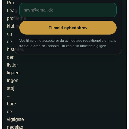
Pro
League,
profilerne,
klubberne
Tilmeld nyhedsbrev
og
Ved tilmelding accepterer du at modtage redaktionelle e-mails
de
fra Saudiarabisk Fodbold. Du kan altid afmelde dig igen.
historier,
der
flytter
ligaen.
Ingen
støj
–
bare
de
vigtigste
nedslag