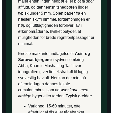
måler enten ingen nedbør eller blot få
spor
af fugt, og gennemsnits­nedbøren ligger
typisk under 5 mm. Solen bager fra en
næsten skyfri himmel, fordampningen er
høj, og luftfugtigheden forbliver lav i
ørkenområderne, hvilket betyder, at
muligheden for brede regnfront­passager er
minimal.
Eneste markante undtagelse er
Asir- og
Sarawat-bjergene
i sydvest omkring
Abha, Khamis Mushait og Taif, hvor
topografien giver lidt ekstra løft til fugtig
sydvestlig havluft. Her kan der midt på
eftermiddagen dannes lokale
cumulonimbus, som udløser
korte, men
kraftige
byger eller torden. Typisk gælder:
Varighed: 15-60 minutter, ofte
efterfulgt af dis eller tågebanker.