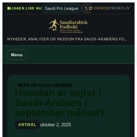
Spring
•
Saudi Pro League
1. Division
Al-Hilal
Al-Nas
FORSIDE
PRIVATLIV
LIGAEN LIGE NU
til
indhold
NYHEDER, ANALYSER OG PASSION FRA SAUDI-ARABIENS FODBOLDBANER
Menu
MERE OM SAUDI-ARABIEN
Hvordan er vejret i
Saudi-Arabien i
september måned?
oktober 2, 2025
ARTIKEL