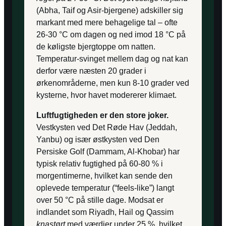
(Abha, Taif og Asir-bjergene) adskiller sig
markant med mere behagelige tal – ofte
26-30 °C om dagen og ned imod 18 °C på
de køligste bjergtoppe om natten.
Temperatur-svinget mellem dag og nat kan
derfor være næsten 20 grader i
ørkenområderne, men kun 8-10 grader ved
kysterne, hvor havet modererer klimaet.
Luftfugtigheden er den store joker.
Vestkysten ved Det Røde Hav (Jeddah,
Yanbu) og især østkysten ved Den
Persiske Golf (Dammam, Al-Khobar) har
typisk relativ fugtighed på 60-80 % i
morgentimerne, hvilket kan sende den
oplevede temperatur (“feels-like”) langt
over 50 °C på stille dage. Modsat er
indlandet som Riyadh, Hail og Qassim
knastørt
med værdier under 25 %, hvilket