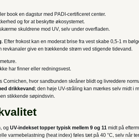
ller book en dagstur med PADI-certificeret center.
kkerhed og for at beskytte økosystemet.
 at skærme skuldrene mod UV, selv under overfladen.
g
. Efter frokost kan en moderat brise fra vest skabe 0,5-1 m bøl
revkanaler give en trækkende strøm ved stigende tidevand.
meture.
kke har finner eller redningsvest.
gs Cornichen, hvor sandbunden skråner blidt og livreddere norm
 med drikkevand
; den høje UV-stråling kan mærkes selv midt i m
men stikkende søpindsvin.
kvalitet
n, og
UV-indekset topper typisk mellem 9 og 11
midt på efter
e varmebelastning (heat index) føles tæt på 40 °C, selv når term