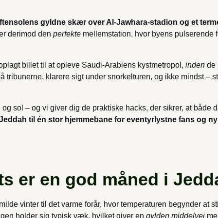
 aftensolens gyldne skær over Al-Jawhara-stadion og et term
 er derimod den
perfekte
mellemstation, hvor byens pulserende f
lagt billet til at opleve Saudi-Arabiens kystmetropol,
inden
de 
tribunerne, klarere sigt under snorkelturen, og ikke mindst – stø
og sol – og vi giver dig de praktiske hacks, der sikrer, at både 
Jeddah til én stor hjemmebane for eventyrlystne fans og ny
ts er en god måned i Jedd
lde vinter til det varme forår, hvor temperaturen begynder at 
en holder sig typisk væk, hvilket giver en
gylden middelvej
mel