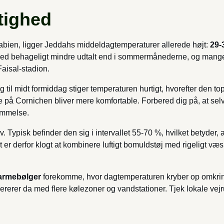
tighed
rabien, ligger Jeddahs middeldagtemperaturer allerede højt:
29-
ed behageligt mindre udtalt end i sommermånederne, og mange 
aisal-stadion.
l midt formiddag stiger temperaturen hurtigt, hvorefter den toppe
på Cornichen bliver mere komfortable. Forbered dig på, at selv
nemmelse.
v. Typisk befinder den sig i intervallet 55-70 %, hvilket betyder, 
r derfor klogt at kombinere luftigt bomuldstøj med rigeligt væske
armebølger
forekomme, hvor dagtemperaturen kryber op omkring
ererer da med flere kølezoner og vandstationer. Tjek lokale vejru