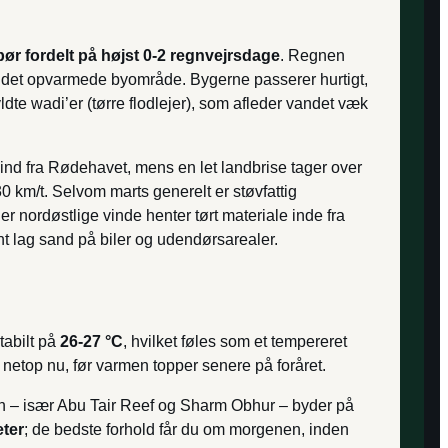
ør fordelt på højst 0-2 regnvejrsdage
. Regnen
ver det opvarmede byområde. Bygerne passerer hurtigt,
ldte wadi’er (tørre flodlejer), som afleder vandet væk
ind fra Rødehavet, mens en let landbrise tager over
 km/t. Selvom marts generelt er støvfattig
r nordøstlige vinde henter tørt materiale inde fra
t lag sand på biler og udendørsarealer.
tabilt på
26-27 °C
, hvilket føles som et tempereret
netop nu, før varmen topper senere på foråret.
en – især Abu Tair Reef og Sharm Obhur – byder på
eter
; de bedste forhold får du om morgenen, inden