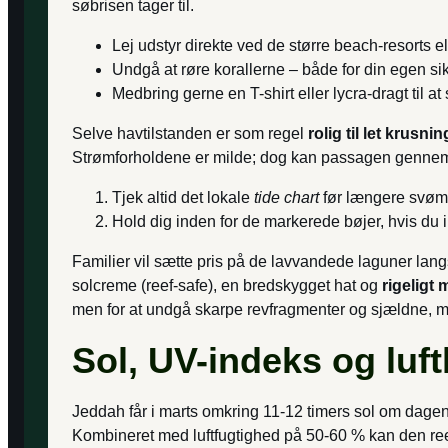
søbrisen tager til.
Lej udstyr direkte ved de større beach-resorts e
Undgå at røre korallerne – både for din egen si
Medbring gerne en T-shirt eller lycra-dragt til
Selve havtilstanden er som regel
rolig til let krusnin
Strømforholdene er milde; dog kan passagen gennem 
Tjek altid det lokale
tide chart
før længere svøm
Hold dig inden for de markerede bøjer, hvis du i
Familier vil sætte pris på de lavvandede laguner lan
solcreme (reef-safe), en bredskygget hat og
rigeligt
men for at undgå skarpe revfragmenter og sjældne, 
Sol, UV-indeks og luft
Jeddah får i marts omkring 11-12 timers sol om dage
Kombineret med luftfugtighed på 50-60 % kan den reell