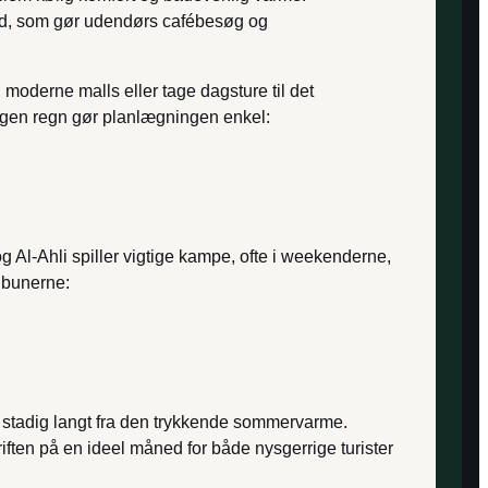
hed, som gør udendørs café­besøg og
moderne malls eller tage dagsture til det
ingen regn gør planlægningen enkel:
g Al-Ahli spiller vigtige kampe, ofte i weekenderne,
ribunerne:
en stadig langt fra den trykkende sommervarme.
ften på en ideel måned for både nysgerrige turister