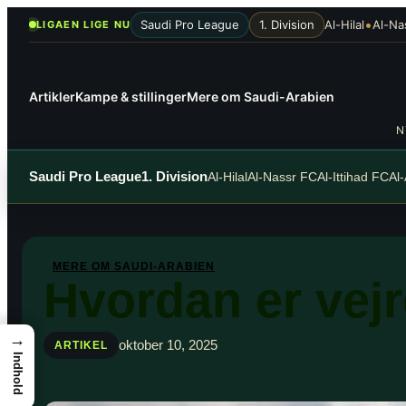
Spring
•
Saudi Pro League
1. Division
Al-Hilal
Al-Na
LIGAEN LIGE NU
til
indhold
Artikler
Kampe & stillinger
Mere om Saudi-Arabien
N
Saudi Pro League
1. Division
Al-Hilal
Al-Nassr FC
Al-Ittihad FC
Al
MERE OM SAUDI-ARABIEN
Hvordan er vejr
→
oktober 10, 2025
ARTIKEL
Indhold