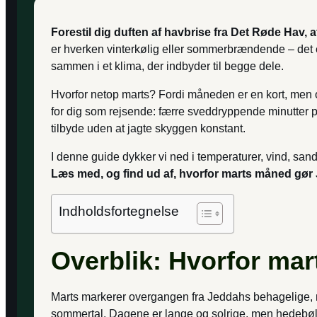
Forestil dig duften af havbrise fra Det Røde Hav,
er hverken vinterkølig eller sommerbrændende – det
sammen i et klima, der indbyder til begge dele.
Hvorfor netop marts? Fordi måneden er en kort, men op
for dig som rejsende: færre sveddryppende minutter på 
tilbyde uden at jagte skyggen konstant.
I denne guide dykker vi ned i temperaturer, vind, sand 
Læs med, og find ud af, hvorfor marts måned gør 
Indholdsfortegnelse
Overblik: Hvorfor mar
Marts markerer overgangen fra Jeddahs behagelige, mi
sommertal. Dagene er lange og solrige, men hedebølg