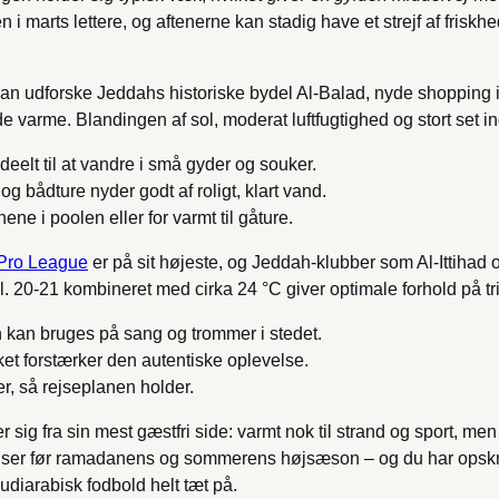
 marts lettere, og aftenerne kan stadig have et strejf af frisk
an udforske Jeddahs historiske bydel Al-Balad, nyde shopping i 
 varme. Blandingen af sol, moderat luftfugtighed og stort set 
deelt til at vandre i små gyder og souker.
og bådture nyder godt af roligt, klart vand.
ene i poolen eller for varmt til gåture.
Pro League
er på sit højeste, og Jeddah-klubber som Al-Ittihad o
kl. 20-21 kombineret med cirka 24 °C giver optimale forhold på t
 kan bruges på sang og trommer i stedet.
lket forstærker den autentiske oplevelse.
r, så rejseplanen holder.
r sig fra sin mest gæstfri side: varmt nok til strand og sport, m
priser før ramadanens og sommerens højsæson – og du har opskri
udiarabisk fodbold helt tæt på.