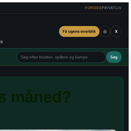
FORSIDE
PRIVATLIV
◎
Få ugens overblik
X
ER
Søg
rts måned?