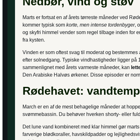
Nedbør, vind og støv
Marts er fortsat en af årets tørreste måneder ved Rø
kommer typisk som
korte, men intense tordenbyger
, 
og skyfri himmel vender som regel tilbage inden for en
fra kysten.
Vinden er som oftest svag til moderat og bestemmes 
efter solnedgang. Typiske vindhastigheder ligger på 
sammenlignet med årets varmeste måneder, kan
lett
Den Arabiske Halvøs ørkener. Disse episoder er norma
Rødehavet: vandtempe
March er en af de mest behagelige måneder at hoppe 
svømmebassin. Du behøver hverken shorty- eller fuld
Det lune vand kombineret med klar himmel gør marts 
farverige blødkoraller, havskildpadder og lejligheds