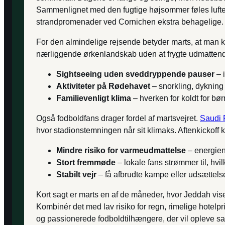
Sammenlignet med den fugtige højsommer føles luften i
strandpromenader ved Cornichen ekstra behagelige.
For den almindelige rejsende betyder marts, at man k
nærliggende ørkenlandskab uden at frygte udmattende
Sightseeing uden sveddryppende pauser
– i
Aktiviteter på Rødehavet
– snorkling, dykning 
Familievenligt klima
– hverken for koldt for børn
Også fodboldfans drager fordel af martsvejret.
Saudi 
hvor stadionstemningen når sit klimaks. Aften­kickoff 
Mindre risiko for varmeudmattelse
– energien
Stort fremmøde
– lokale fans strømmer til, hvi
Stabilt vejr
– få afbrudte kampe eller udsættelse
Kort sagt er marts en af de måneder, hvor Jeddah vise
Kombinér det med lav risiko for regn, rimelige hotel
og passionerede fodboldtilhængere, der vil opleve sa