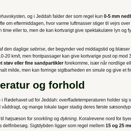
dehavskysten, og i Jeddah falder der som regel kun
0-5 mm nedb
ofte om eftermiddagen, hvor varme luftmasser stiger til vejrs o
 time eller to, men de kan kortvarigt give spektakulære lyn og fy
af den daglige
søbrise
, der begynder ved middagstid og blæser 
10-20 km/t, men frontpassager kan give kortvarige pust op mod 30
et støv eller fine sandpartikler
forekomme, især når nordlige elle
lt milde, men kan forringe sigtbarheden en smule og give et fin
ratur og forhold
i Rødehavet ud for Jeddah: overflade­temperaturen holder sig s
 våddragt, og mange lokale tager stadig deres første sæsondyp 
til højsæson for
snorkling
og
dykning
. Koralrevene nord for by
vis delfinbesøg. Sigtdybden ligger som regel mellem
15 og 25 m