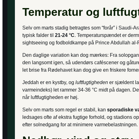
Temperatur og luftfug
Selv om marts stadig betragtes som “forår” i Saudi-A
typisk falder til
21-24 °C
. Temperaturspændet er derm
sightseeing og fodboldkampe på Prince Abdullah al-F
Den daglige variation kan dog mærkes: Fra solopgang ti
den langsomt igen, så udendørs caféscener og gåture 
let brise fra Rødehavet kan dog give en friskere for
Jeddah er en kystby, og
luftfugtigheden
er sjældent la
varmeindeks) let rammer 34-36 °C midt på dagen. Det e
når luftfugtigheden er høj.
Selv om marts som regel er stabil, kan
sporadiske v
ledsages ofte af ekstra fugtige forhold, og stadions op
efter solnedgang for at minimere varmebelastningen.