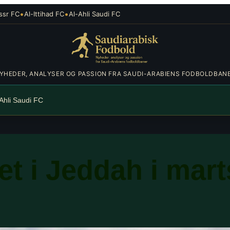
•
•
ssr FC
Al-Ittihad FC
Al-Ahli Saudi FC
YHEDER, ANALYSER OG PASSION FRA SAUDI-ARABIENS FODBOLDBAN
-Ahli Saudi FC
et i Jeddah i ma