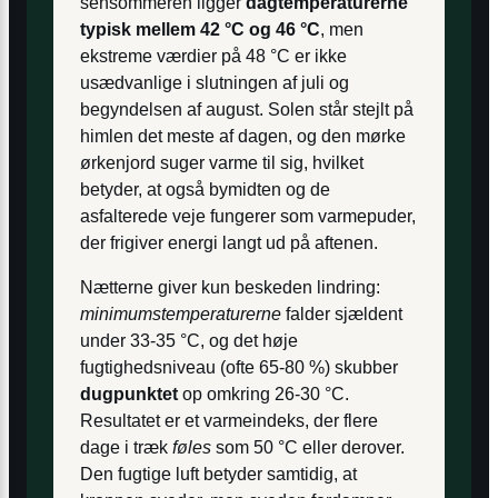
sensommeren ligger
dagtemperaturerne
typisk mellem 42 °C og 46 °C
, men
ekstreme værdier på 48 °C er ikke
usædvanlige i slutningen af juli og
begyndelsen af august. Solen står stejlt på
himlen det meste af dagen, og den mørke
ørkenjord suger varme til sig, hvilket
betyder, at også bymidten og de
asfalterede veje fungerer som varmepuder,
der frigiver energi langt ud på aftenen.
Nætterne giver kun beskeden lindring:
minimumstemperaturerne
falder sjældent
under 33-35 °C, og det høje
fugtighedsniveau (ofte 65-80 %) skubber
dugpunktet
op omkring 26-30 °C.
Resultatet er et varmeindeks, der flere
dage i træk
føles
som 50 °C eller derover.
Den fugtige luft betyder samtidig, at