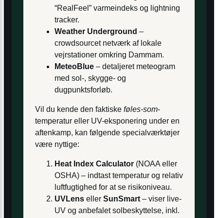
“RealFeel” varmeindeks og lightning
tracker.
Weather Underground
–
crowdsourcet netværk af lokale
vejrstationer omkring Dammam.
MeteoBlue
– detaljeret meteogram
med sol-, skygge- og
dugpunktsforløb.
Vil du kende den faktiske
føles-som
-
temperatur eller UV-eksponering under en
aftenkamp, kan følgende special­værktøjer
være nyttige:
Heat Index Calculator
(NOAA eller
OSHA) – indtast temperatur og relativ
luftfugtighed for at se risikoniveau.
UVLens
eller
SunSmart
– viser live-
UV og anbefalet solbeskyttelse, inkl.