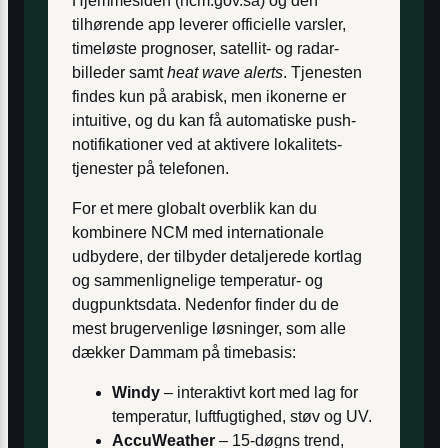
Hjemmesiden (ncm.gov.sa) og den
tilhørende app leverer officielle varsler,
timeløste prognoser, satellit- og radar­
billeder samt
heat wave alerts
. Tjenesten
findes kun på arabisk, men ikonerne er
intuitive, og du kan få automatiske push­
notifikationer ved at aktivere lokalitets­
tjenester på telefonen.
For et mere globalt overblik kan du
kombinere NCM med internationale
udbydere, der tilbyder detaljerede kortlag
og sammenlignelige temperatur- og
dugpunkts­data. Nedenfor finder du de
mest brugervenlige løsninger, som alle
dækker Dammam på timebasis:
Windy
– interaktivt kort med lag for
temperatur, luftfugtighed, støv og UV.
AccuWeather
– 15-døgns trend,