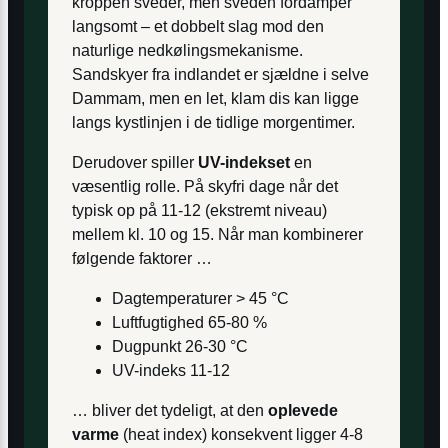
kroppen sveder, men sveden fordamper
langsomt – et dobbelt slag mod den
naturlige nedkølingsmekanisme.
Sandskyer fra indlandet er sjældne i selve
Dammam, men en let, klam dis kan ligge
langs kystlinjen i de tidlige morgentimer.
Derudover spiller
UV-indekset
en
væsentlig rolle. På skyfri dage når det
typisk op på 11-12 (ekstremt niveau)
mellem kl. 10 og 15. Når man kombinerer
følgende faktorer …
Dagtemperaturer > 45 °C
Luftfugtighed 65-80 %
Dugpunkt 26-30 °C
UV-indeks 11-12
… bliver det tydeligt, at den
oplevede
varme
(heat index) konsekvent ligger 4-8