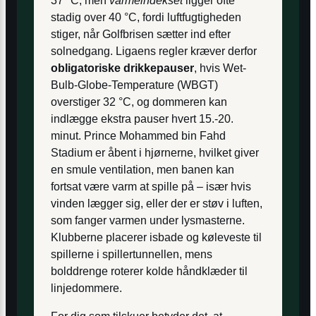
37 °C, men
varmeindekset
ligger ofte
stadig over 40 °C, fordi luftfugtigheden
stiger, når Golfbrisen sætter ind efter
solnedgang. Ligaens regler kræver derfor
obligatoriske drikkepauser
, hvis Wet-
Bulb-Globe-Temperature (WBGT)
overstiger 32 °C, og dommeren kan
indlægge ekstra pauser hvert 15.-20.
minut. Prince Mohammed bin Fahd
Stadium er åbent i hjørnerne, hvilket giver
en smule ventilation, men banen kan
fortsat være varm at spille på – især hvis
vinden lægger sig, eller der er støv i luften,
som fanger varmen under lysmasterne.
Klubberne placerer isbade og køle­veste til
spillerne i spillertunnellen, mens
bolddrenge roterer kolde håndklæder til
linjedommere.