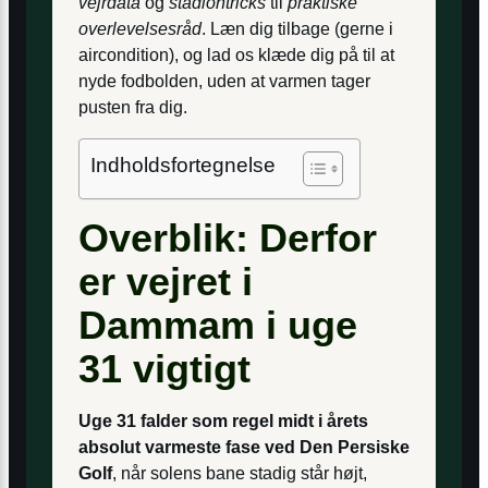
vejrdata
og
stadiontricks
til
praktiske
overlevelsesråd
. Læn dig tilbage (gerne i
aircondition), og lad os klæde dig på til at
nyde fodbolden, uden at varmen tager
pusten fra dig.
Indholdsfortegnelse
Overblik: Derfor
er vejret i
Dammam i uge
31 vigtigt
Uge 31 falder som regel midt i årets
absolut varmeste fase ved Den Persiske
Golf
, når solens bane stadig står højt,