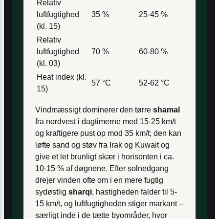
Relativ
luftfugtighed
35 %
25-45 %
(kl. 15)
Relativ
luftfugtighed
70 %
60-80 %
(kl. 03)
Heat index (kl.
57 °C
52-62 °C
15)
Vindmæssigt dominerer den tørre
shamal
fra nordvest i dagtimerne med 15-25 km/t
og kraftigere pust op mod 35 km/t; den kan
løfte sand og støv fra Irak og Kuwait og
give et let brunligt skær i horisonten i ca.
10-15 % af døgnene. Efter solnedgang
drejer vinden ofte om i en mere fugtig
sydøstlig
sharqi
, hastigheden falder til 5-
15 km/t, og luftfugtigheden stiger markant –
særligt inde i de tætte byområder, hvor