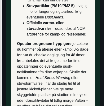
“Shamal” kan bringe støv.
Støvpartikler (PM10/PM2.5)
– vigtig
info for lunger og sigtbarhed; følg
eventuelle
Dust Alerts
.
Officielle varme- eller
støvadvarsler
– udsendes af NCM;
afgørende for kamp- og rejseplaner.
Opdater prognosen hyppigere
jo tættere
du kommer på afrejse eller kamp: 3-5 dage
før bør du checke dagligt, og fra 48 timer
før anbefales det at følge time-for-time-
opdateringer og eventuelle push-
notifikationer fra dine vejrapps. Skulle der
komme en
Heat Stress Warning
eller
støvstormvarsel, har du stadig tid til at
justere kickoff-planer, vælge mere
skyggefulde pladser på stadion eller rykke
udendørsaktiviteter til tidlig morgen/aften –