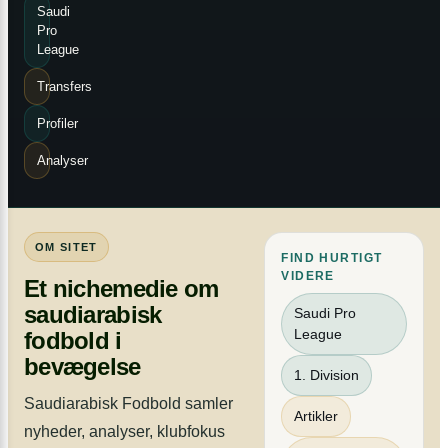
Saudi
Pro
League
Transfers
Profiler
Analyser
OM SITET
FIND HURTIGT
VIDERE
Et nichemedie om
saudiarabisk
Saudi Pro
League
fodbold i
bevægelse
1. Division
Saudiarabisk Fodbold samler
Artikler
nyheder, analyser, klubfokus