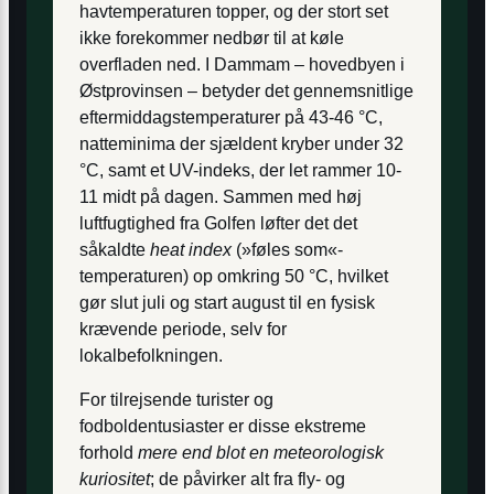
havtemperaturen topper, og der stort set
ikke forekommer nedbør til at køle
overfladen ned. I Dammam – hovedbyen i
Østprovinsen – betyder det gennemsnitlige
eftermiddags­temperaturer på 43-46 °C,
natteminima der sjældent kryber under 32
°C, samt et UV-indeks, der let rammer 10-
11 midt på dagen. Sammen med høj
luftfugtighed fra Golfen løfter det det
såkaldte
heat index
(»føles som«-
temperaturen) op omkring 50 °C, hvilket
gør slut juli og start august til en fysisk
krævende periode, selv for
lokalbefolkningen.
For tilrejsende turister og
fodboldentusiaster er disse ekstreme
forhold
mere end blot en meteorologisk
kuriositet
; de påvirker alt fra fly- og