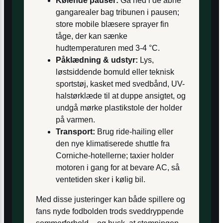
Kølende pauser:
Gå ned i de åbne
gangarealer bag tribunen i pausen;
store mobile blæsere sprayer fin
tåge, der kan sænke
hudtemperaturen med 3-4 °C.
Påklædning & udstyr:
Lys,
løstsiddende bomuld eller teknisk
sportstøj, kasket med svedbånd, UV-
halstørklæde til at duppe ansigtet, og
undgå mørke plastikstole der holder
på varmen.
Transport:
Brug ride-hailing eller
den nye klimatiserede shuttle fra
Corniche-hotellerne; taxier holder
motoren i gang for at bevare AC, så
ventetiden sker i kølig bil.
Med disse justeringer kan både spillere og
fans nyde fodbolden trods sveddryppende