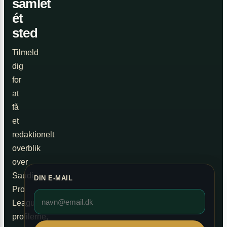
samlet
ét
sted
Tilmeld
dig
for
at
få
et
redaktionelt
overblik
over
Saudi
DIN E-MAIL
Pro
League,
profilerne,