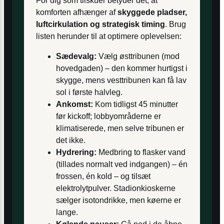
For dig som tilskuer betyder det, at
komforten afhænger af
skyggede pladser,
luftcirkulation og strategisk timing
. Brug
listen herunder til at optimere oplevelsen:
Sædevalg:
Vælg østtribunen (mod
hovedgaden) – den kommer hurtigst i
skygge, mens vesttribunen kan få lav
sol i første halvleg.
Ankomst:
Kom tidligst 45 minutter
før kickoff; lobbyområderne er
klimatiserede, men selve tribunen er
det ikke.
Hydrering:
Medbring to flasker vand
(tillades normalt ved indgangen) – én
frossen, én kold – og tilsæt
elektrolytpulver. Stadionkioskerne
sælger isotondrikke, men køerne er
lange.