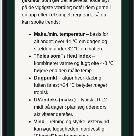
tjekliste
, som gør det lettere at holde styr
på de vigtigste værdier; notér dem gerne i
en app eller i et simpelt regneark, så du
kan spotte trends:
Maks./min. temperatur
– basis for
alt andet; over 44 °C om dagen og
sjældent under 32 °C om natten.
“Føles som” / Heat Index
–
kombinerer varme og fugt; ofte 4-8 °C
højere end den målte temp.
Dugpunkt
– afgør hvor klæbrig
luften føles; >24 °C betyder
meget
tropisk.
UV-indeks (maks.)
– typisk 10-12
midt på dagen; planlæg udendørs
aktiviteter derefter.
Vind
– retning og styrke; østenvind
kan øge fugtigheden, nordvestlig