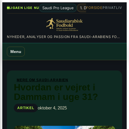
Spring
×
•
Saudi Pro League
1. Division
Al-Hilal
Al-Nas
FORSIDE
PRIVATLIV
LIGAEN LIGE NU
til
indhold
NYHEDER, ANALYSER OG PASSION FRA SAUDI-ARABIENS FODBOLDBANER
Menu
MERE OM SAUDI-ARABIEN
Hvordan er vejret i
Dammam i uge 31?
oktober 4, 2025
ARTIKEL