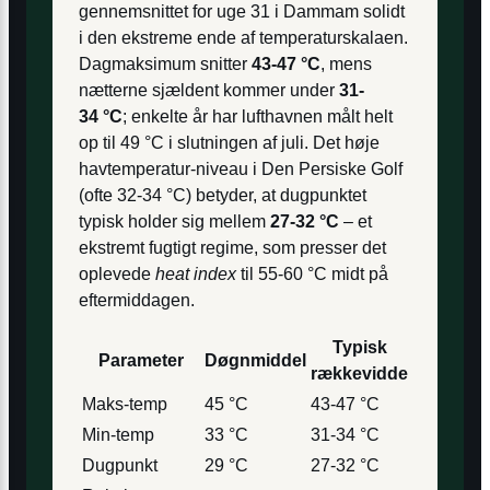
gennemsnittet for uge 31 i Dammam solidt
i den ekstreme ende af temperaturskalaen.
Dagmaksimum snitter
43-47 °C
, mens
nætterne sjældent kommer under
31-
34 °C
; enkelte år har lufthavnen målt helt
op til 49 °C i slutningen af juli. Det høje
havtemperatur-niveau i Den Persiske Golf
(ofte 32-34 °C) betyder, at dugpunktet
typisk holder sig mellem
27-32 °C
– et
ekstremt fugtigt regime, som presser det
oplevede
heat index
til 55-60 °C midt på
eftermiddagen.
Typisk
Parameter
Døgnmiddel
rækkevidde
Maks-temp
45 °C
43-47 °C
Min-temp
33 °C
31-34 °C
Dugpunkt
29 °C
27-32 °C