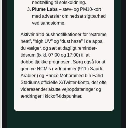
nedtælling til solskoldning.
Plume Labs
– støv- og PM10-kort
med advarsler om nedsat sigtbarhed
ved sandstorme.
Aktivér altid push­notifikationer for “extreme
heat”, “high UV” og “dust haze” i de apps,
du vælger, og sæt et dagligt reminder-
tidsrum (fx kl. 07:00 og 17:00) til at
dobbelttjekke prognosen. Sørg også for at
gemme NCM’s nødnummer (911 i Saudi-
Arabien) og Prince Mohammed bin Fahd
Stadiums officielle X/Twitter-konto, der ofte
videresender akutte vejr­opdateringer og
ændringer i kickoff-tidspunkter.