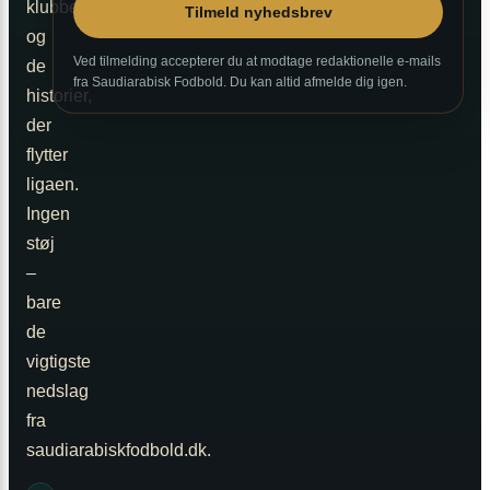
klubberne
Tilmeld nyhedsbrev
og
Ved tilmelding accepterer du at modtage redaktionelle e-mails
de
fra Saudiarabisk Fodbold. Du kan altid afmelde dig igen.
historier,
der
flytter
ligaen.
Ingen
støj
–
bare
de
vigtigste
nedslag
fra
saudiarabiskfodbold.dk.