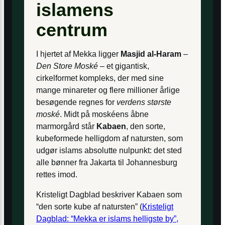
islamens
centrum
I hjertet af Mekka ligger
Masjid al-Haram
–
Den Store Moské
– et gigantisk,
cirkelformet kompleks, der med sine
mange minareter og flere millioner årlige
besøgende regnes for
verdens største
moské
. Midt på moskéens åbne
marmorgård står
Kabaen
, den sorte,
kubeformede helligdom af natursten, som
udgør islams absolutte nulpunkt: det sted
alle bønner fra Jakarta til Johannesburg
rettes imod.
Kristeligt Dagblad beskriver Kabaen som
“den sorte kube af natursten” (
Kristeligt
Dagblad: “Mekka er islams helligste by”,