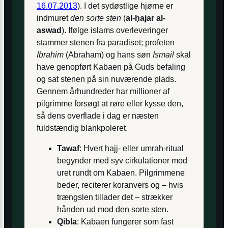
16.07.2013
). I det sydøstlige hjørne er
indmuret
den sorte sten
(
al-ḥajar al-
aswad
). Ifølge islams overleveringer
stammer stenen fra paradiset; profeten
Ibrahim
(Abraham) og hans søn
Ismail
skal
have genopført Kabaen på Guds befaling
og sat stenen på sin nuværende plads.
Gennem århundreder har millioner af
pilgrimme forsøgt at røre eller kysse den,
så dens overflade i dag er næsten
fuldstændig blankpoleret.
Tawaf
: Hvert hajj- eller umrah-ritual
begynder med syv cirkulationer mod
uret rundt om Kabaen. Pilgrimmene
beder, reciterer koranvers og – hvis
trængslen tillader det – strækker
hånden ud mod den sorte sten.
Qibla
: Kabaen fungerer som fast