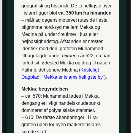
geografisk og historisk: De to helligste byer
i islam ligger blot
ca. 350 km fra hinanden
– målt ad dagens motorvej rutes de fleste
pilgrimme nord-syd mellem Mekka og
Medina på under fire timer i bus eller
højhastighedstog. Afstanden er næsten
identisk med den, profeten Muhammed
tilbagelagde under
hijraen
i år 622, da han
forlod sit fødested Mekka og drog til oasen
Yathrib, det senere Medina (
Kristeligt
Dagblad: “Mekka er islams helligste by”
).
Mekka: begyndelsen
– ca. 570: Muhammed fødes i Mekka,
dengang et livligt handelsknudepunkt
domineret af polyteistiske stammer.
– 610: De første åbenbaringer i Hira-
grotten uden for byen markerer islams
spæde start.