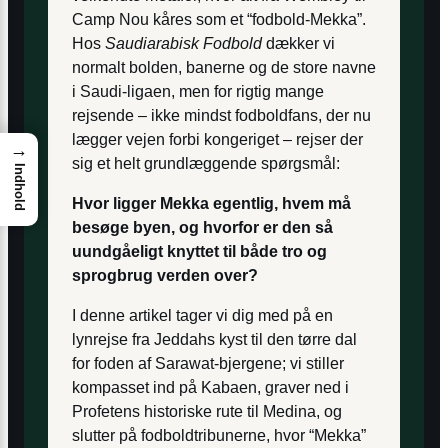
Camp Nou kåres som et “fodbold-Mekka”.
Hos
Saudiarabisk Fodbold
dækker vi
normalt bolden, banerne og de store navne
i Saudi-ligaen, men for rigtig mange
rejsende – ikke mindst fodboldfans, der nu
lægger vejen forbi kongeriget – rejser der
→
sig et helt grundlæggende spørgsmål:
Indhold
Hvor ligger Mekka egentlig, hvem må
besøge byen, og hvorfor er den så
uundgåeligt knyttet til både tro og
sprogbrug verden over?
I denne artikel tager vi dig med på en
lynrejse fra Jeddahs kyst til den tørre dal
for foden af Sarawat-bjergene; vi stiller
kompasset ind på Kabaen, graver ned i
Profetens historiske rute til Medina, og
slutter på fodboldtribunerne, hvor “Mekka”