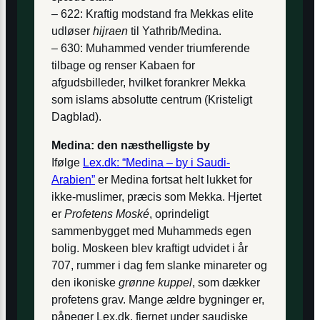
– 622: Kraftig modstand fra Mekkas elite
udløser
hijraen
til Yathrib/Medina.
– 630: Muhammed vender triumferende
tilbage og renser Kabaen for
afgudsbilleder, hvilket forankrer Mekka
som islams absolutte centrum (Kristeligt
Dagblad).
Medina: den næsthelligste by
Ifølge
Lex.dk: “Medina – by i Saudi-
Arabien”
er Medina fortsat helt lukket for
ikke-muslimer, præcis som Mekka. Hjertet
er
Profetens Moské
, oprindeligt
sammenbygget med Muhammeds egen
bolig. Moskeen blev kraftigt udvidet i år
707, rummer i dag fem slanke minareter og
den ikoniske
grønne kuppel
, som dækker
profetens grav. Mange ældre bygninger er,
påpeger Lex.dk, fjernet under saudiske