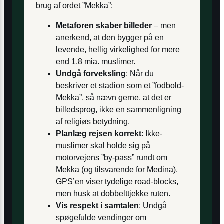
brug af ordet ”Mekka”:
Metaforen skaber billeder
– men
anerkend, at den bygger på en
levende, hellig virkelighed for mere
end 1,8 mia. muslimer.
Undgå forveksling
: Når du
beskriver et stadion som et ”fodbold-
Mekka”, så nævn gerne, at det er
billedsprog, ikke en sammenligning
af religiøs betydning.
Planlæg rejsen korrekt
: Ikke-
muslimer skal holde sig på
motorvejens ”by-pass” rundt om
Mekka (og tilsvarende for Medina).
GPS’en viser tydelige road-blocks,
men husk at dobbelttjekke ruten.
Vis respekt i samtalen
: Undgå
spøgefulde vendinger om