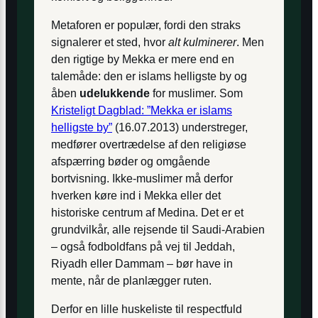
Metaforen er populær, fordi den straks
signalerer et sted, hvor
alt kulminerer
. Men
den rigtige by Mekka er mere end en
talemåde: den er islams helligste by og
åben
udelukkende
for muslimer. Som
Kristeligt Dagblad: ”Mekka er islams
helligste by”
(16.07.2013) understreger,
medfører overtrædelse af den religiøse
afspærring bøder og omgående
bortvisning. Ikke-muslimer må derfor
hverken køre ind i Mekka eller det
historiske centrum af Medina. Det er et
grundvilkår, alle rejsende til Saudi-Arabien
– også fodboldfans på vej til Jeddah,
Riyadh eller Dammam – bør have in
mente, når de planlægger ruten.
Derfor en lille huskeliste til respectfuld