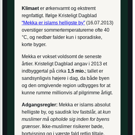
Klimaet
er ørkenvarmt og ekstremt
regnfattigt. Ifølge Kristeligt Dagblad
“Mekka er islams helligste by”
(16.07.2013)
overstiger sommertemperaturerne ofte 40
°C, og nedbør falder kun i sporadiske,
korte byger.
Mekka er vokset voldsomt de seneste
årtier. Kristeligt Dagblad angav i 2013 et
indbyggertal på cirka
1,5 mio.
; tallet er
sandsynligvis højere i dag, da både byen
og den omgivende region udbygges for at
kunne rumme millionvis af pilgrimme årligt.
Adgangsregler:
Mekka er islams absolut
helligste by, og saudisk lov fastslår, at
kun
muslimer må opholde sig inden for byens
grænser
. Ikke-muslimer risikerer bøde,
bortvisning og i værste fald retlig tiltale,