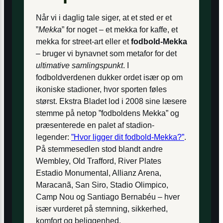
Når vi i daglig tale siger, at et sted er et
”
Mekka
” for noget – et mekka for kaffe, et
mekka for street-art eller et
fodbold-Mekka
– bruger vi bynavnet som metafor for det
ultimative samlingspunkt
. I
fodboldverdenen dukker ordet især op om
ikoniske stadioner, hvor sporten føles
størst. Ekstra Bladet lod i 2008 sine læsere
stemme på netop ”fodboldens Mekka” og
præsenterede en palet af stadion-
legender:
”Hvor ligger dit fodbold-Mekka?”
.
På stemmesedlen stod blandt andre
Wembley, Old Trafford, River Plates
Estadio Monumental, Allianz Arena,
Maracanã, San Siro, Stadio Olimpico,
Camp Nou og Santiago Bernabéu – hver
især vurderet på stemning, sikkerhed,
komfort og beliggenhed.