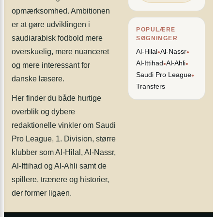
opmærksomhed. Ambitionen
er at gøre udviklingen i
POPULÆRE
saudiarabisk fodbold mere
SØGNINGER
overskuelig, mere nuanceret
Al-Hilal
Al-Nassr
•
•
Al-Ittihad
Al-Ahli
•
•
og mere interessant for
Saudi Pro League
•
danske læsere.
Transfers
Her finder du både hurtige
overblik og dybere
redaktionelle vinkler om Saudi
Pro League, 1. Division, større
klubber som Al-Hilal, Al-Nassr,
Al-Ittihad og Al-Ahli samt de
spillere, trænere og historier,
der former ligaen.