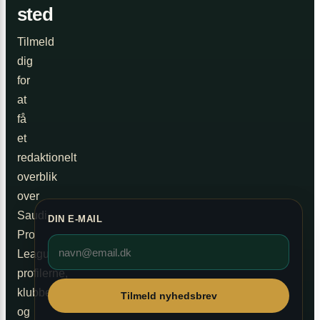
sted
Tilmeld
dig
for
at
få
et
redaktionelt
overblik
over
Saudi
DIN E-MAIL
Pro
League,
profilerne,
klubberne
Tilmeld nyhedsbrev
og