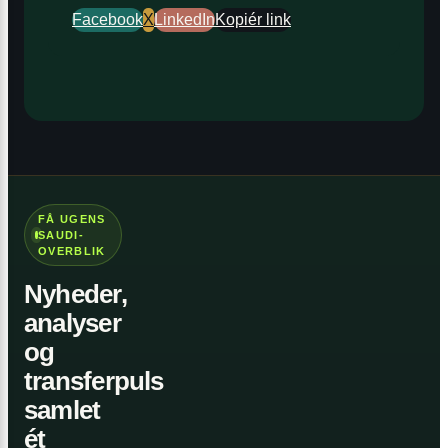
Facebook
X
LinkedIn
Kopiér link
FÅ UGENS
SAUDI-
OVERBLIK
Nyheder,
analyser
og
transferpuls
samlet
ét