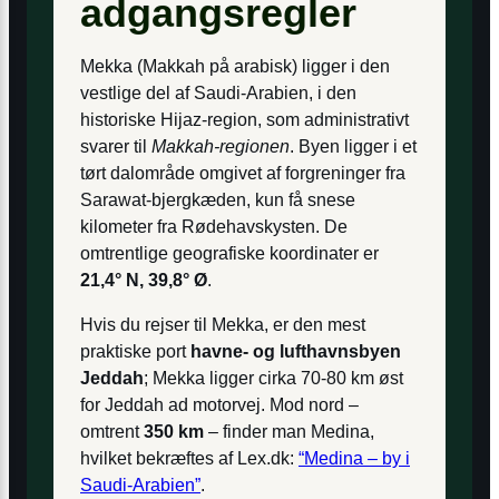
adgangsregler
Mekka (Makkah på arabisk) ligger i den
vestlige del af Saudi-Arabien, i den
historiske Hijaz-region, som administrativt
svarer til
Makkah-regionen
. Byen ligger i et
tørt dalområde omgivet af forgreninger fra
Sarawat-bjergkæden, kun få snese
kilometer fra Rødehavskysten. De
omtrentlige geografiske koordinater er
21,4° N, 39,8° Ø
.
Hvis du rejser til Mekka, er den mest
praktiske port
havne- og lufthavnsbyen
Jeddah
; Mekka ligger cirka 70-80 km øst
for Jeddah ad motorvej. Mod nord –
omtrent
350 km
– finder man Medina,
hvilket bekræftes af Lex.dk:
“Medina – by i
Saudi-Arabien”
.