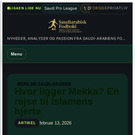
Spring
×
•
Saudi Pro League
1. Division
Al-Hilal
Al-Nas
FORSIDE
PRIVATLIV
LIGAEN LIGE NU
til
indhold
NYHEDER, ANALYSER OG PASSION FRA SAUDI-ARABIENS FODBOLDBANER
Menu
MERE OM SAUDI-ARABIEN
Hvor ligger Mekka? En
rejse til islamens
hjerte
februar 13, 2026
ARTIKEL