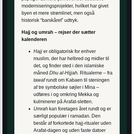
moderniseringsprojekter, hvilket har givet
byen et mere strømlinet, men også
historisk “barskåret” udtryk.
Hajj og umrah – rejser der sætter
kalenderen
Hajj
er obligatorisk for enhver
muslim, der har helbred og midler til
det, og finder sted i den islamiske
måned
Dhu al-Hijjah
. Ritualerne – fra
tawaf
rundt om Kabaen til steningen
af tre symbol­ske søjler i Mina –
udføres i og omkring Mekka og
kulminerer på Arafat-sletten.
Umrah
kan foretages året rundt og er
særligt populær i ramadan. Den
består af forkortede hajj-ritualer uden
Arafat-dagen og uden faste datoer