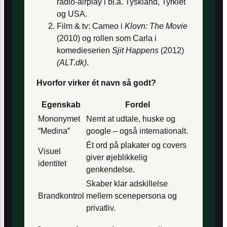
radio-airplay i bl.a. Tyskland, Tyrkiet
og USA.
Film & tv: Cameo i
Klovn: The Movie
(2010) og rollen som Carla i
komedieserien
Sjit Happens
(2012)
(ALT.dk)
.
Hvorfor virker ét navn så godt?
Egenskab
Fordel
Mononymet
Nemt at udtale, huske og
“Medina”
google – også internationalt.
Ét ord på plakater og covers
Visuel
giver øjeblikkelig
identitet
genkendelse.
Skaber klar adskillelse
Brandkontrol
mellem scenepersona og
privatliv.