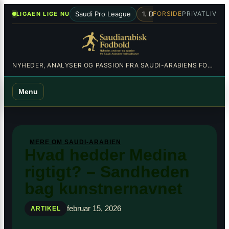
Spring
×
•
Saudi Pro League
1. Division
Al-Hilal
Al-Nas
FORSIDE
PRIVATLIV
LIGAEN LIGE NU
til
indhold
NYHEDER, ANALYSER OG PASSION FRA SAUDI-ARABIENS FODBOLDBANER
Menu
MERE OM SAUDI-ARABIEN
Hvad hedder Medina
rigtigt? – Sandheden
bag kunstnernavnet
februar 15, 2026
ARTIKEL