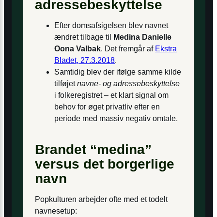
adresse­beskyttelse
Efter domsafsigelsen blev navnet
ændret tilbage til
Medina Danielle
Oona Valbak
. Det fremgår af
Ekstra
Bladet, 27.3.2018
.
Samtidig blev der ifølge samme kilde
tilføjet
navne- og adressebeskyttelse
i folkeregistret – et klart signal om
behov for øget privatliv efter en
periode med massiv negativ omtale.
Brandet “medina”
versus det borgerlige
navn
Popkulturen arbejder ofte med et todelt
navne­setup: