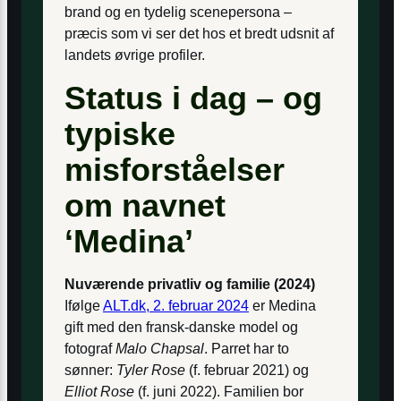
brand og en tydelig scenepersona –
præcis som vi ser det hos et bredt udsnit af
landets øvrige profiler.
Status i dag – og
typiske
misforståelser
om navnet
‘Medina’
Nuværende privatliv og familie (2024)
Ifølge
ALT.dk, 2. februar 2024
er Medina
gift med den fransk-danske model og
fotograf
Malo Chapsal
. Parret har to
sønner:
Tyler Rose
(f. februar 2021) og
Elliot Rose
(f. juni 2022). Familien bor