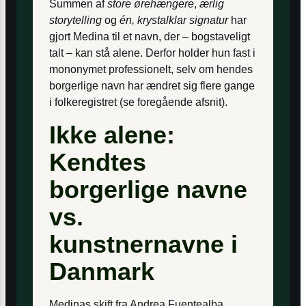
Summen af
store ørehængere
,
ærlig
storytelling
og
én, krystalklar signatur
har
gjort Medina til et navn, der – bogstaveligt
talt – kan stå alene. Derfor holder hun fast i
mononymet professionelt, selv om hendes
borgerlige navn har ændret sig flere gange
i folkeregistret (se foregående afsnit).
Ikke alene:
Kendtes
borgerlige navne
vs.
kunstnernavne i
Danmark
Medinas skift fra Andrea Fuentealba