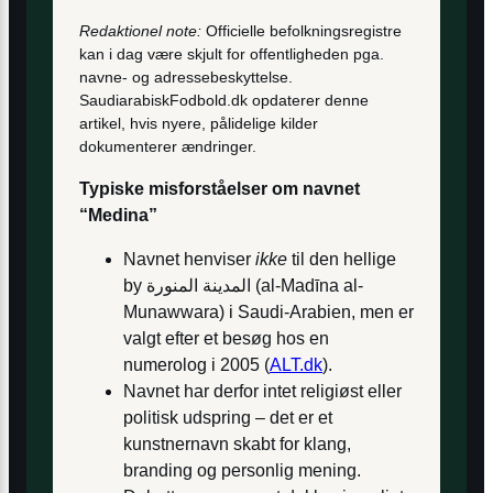
Redaktionel note:
Officielle befolkningsregistre
kan i dag være skjult for offentligheden pga.
navne- og adressebeskyttelse.
SaudiarabiskFodbold.dk opdaterer denne
artikel, hvis nyere, pålidelige kilder
dokumenterer ændringer.
Typiske misforståelser om navnet
“Medina”
Navnet henviser
ikke
til den hellige
by
المدينة المنورة
(al-Madīna al-
Munawwara) i Saudi-Arabien, men er
valgt efter et besøg hos en
numerolog i 2005 (
ALT.dk
).
Navnet har derfor intet religiøst eller
politisk udspring – det er et
kunstnernavn skabt for klang,
branding og personlig mening.