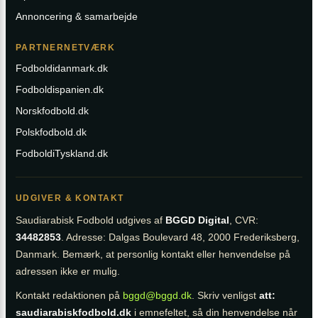
Annoncering & samarbejde
PARTNERNETVÆRK
Fodboldidanmark.dk
Fodboldispanien.dk
Norskfodbold.dk
Polskfodbold.dk
FodboldiTyskland.dk
UDGIVER & KONTAKT
Saudiarabisk Fodbold udgives af
BGGD Digital
, CVR:
34482853
. Adresse: Dalgas Boulevard 48, 2000 Frederiksberg,
Danmark. Bemærk, at personlig kontakt eller henvendelse på
adressen ikke er mulig.
Kontakt redaktionen på
bggd@bggd.dk
. Skriv venligst
att:
saudiarabiskfodbold.dk
i emnefeltet, så din henvendelse når