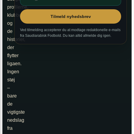
profilerne,
klubberne
Tilmeld nyhedsbrev
og
Ved tilmelding accepterer du at modtage redaktionelle e-mails
de
fra Saudiarabisk Fodbold. Du kan altid afmelde dig igen.
historier,
der
flytter
ligaen.
Ingen
støj
–
bare
de
vigtigste
nedslag
fra