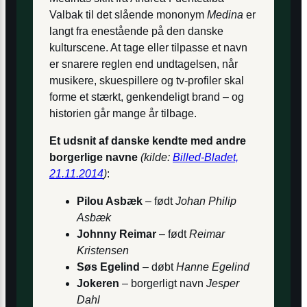
Valbak til det slående mononym
Medina
er
langt fra enestående på den danske
kulturscene. At tage eller tilpasse et navn
er snarere reglen end undtagelsen, når
musikere, skuespillere og tv-profiler skal
forme et stærkt, genkendeligt brand – og
historien går mange år tilbage.
Et udsnit af danske kendte med andre
borgerlige navne
(kilde:
Billed-Bladet,
21.11.2014
)
:
Pilou Asbæk
– født
Johan Philip
Asbæk
Johnny Reimar
– født
Reimar
Kristensen
Søs Egelind
– døbt
Hanne Egelind
Jokeren
– borgerligt navn
Jesper
Dahl