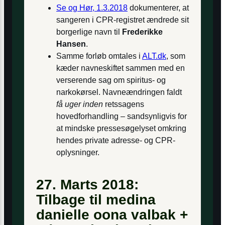
Se og Hør, 1.3.2018
dokumenterer, at
sangeren i CPR-registret ændrede sit
borgerlige navn til
Frederikke
Hansen
.
Samme forløb omtales i
ALT.dk
, som
kæder navneskiftet sammen med en
verserende sag om spiritus- og
narkokørsel. Navneændringen faldt
få uger inden
retssagens
hovedforhandling – sandsynligvis for
at mindske presse­søgelyset omkring
hendes private adresse- og CPR-
oplysninger.
27. Marts 2018:
Tilbage til medina
danielle oona valbak +