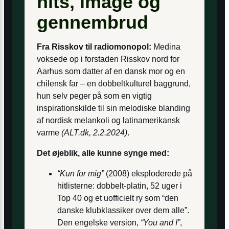
hits, image og
gennembrud
Fra Risskov til radiomonopol:
Medina
voksede op i forstaden Risskov nord for
Aarhus som datter af en dansk mor og en
chilensk far – en dobbeltkulturel baggrund,
hun selv peger på som en vigtig
inspirationskilde til sin melodiske blanding
af nordisk melankoli og latinamerikansk
varme
(ALT.dk, 2.2.2024)
.
Det øjeblik, alle kunne synge med:
“Kun for mig”
(2008) eksploderede på
hitlisterne: dobbelt-platin, 52 uger i
Top 40 og et uofficielt ry som “den
danske klubklassiker over dem alle”.
Den engelske version,
“You and I”
,