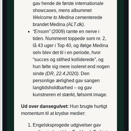
gav hende de første internationale
showcases, mens albummet
Welcome to Medina
cementerede
brandet Medina
(ALT.dk)
.
“Ensom”
(2009) ramte en nerve i
tiden. Nummeret toppede som nr. 2,
lå 43 uger i Top 40, og ifølge Medina
selv blev det til i en periode, hvor
“succes og stilhed kolliderede”, og
hun følte sig mere isoleret end nogen
sinde
(DR, 22.4.2020)
. Den
personlige ærlighed gav sangen
langtidsholdbarhed – og gav
kunstneren et stærkt, følsomt image.
Ud over dansegulvet:
Hun brugte hurtigt
momentum til at krydse medier:
Engelsksprogede udgivelser gav