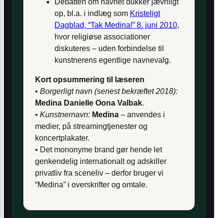
Debatten om navnet dukker jævnligt
op, bl.a. i indlæg som
Kristeligt
Dagblad, “Tak Medina!” 8. juni 2010
,
hvor religiøse associationer
diskuteres – uden forbindelse til
kunstnerens egentlige navnevalg.
Kort opsummering til læseren
•
Borgerligt navn (senest bekræftet 2018):
Medina Danielle Oona Valbak
.
•
Kunstnernavn:
Medina
– anvendes i
medier, på streamingtjenester og
koncertplakater.
• Det mononyme brand gør hende let
genkendelig internationalt og adskiller
privatliv fra sceneliv – derfor bruger vi
“Medina” i overskrifter og omtale.