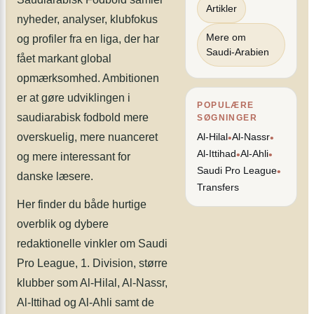
Artikler
nyheder, analyser, klubfokus
Mere om
og profiler fra en liga, der har
Saudi-Arabien
fået markant global
opmærksomhed. Ambitionen
er at gøre udviklingen i
POPULÆRE
saudiarabisk fodbold mere
SØGNINGER
overskuelig, mere nuanceret
Al-Hilal
Al-Nassr
•
•
Al-Ittihad
Al-Ahli
•
•
og mere interessant for
Saudi Pro League
•
danske læsere.
Transfers
Her finder du både hurtige
overblik og dybere
redaktionelle vinkler om Saudi
Pro League, 1. Division, større
klubber som Al-Hilal, Al-Nassr,
Al-Ittihad og Al-Ahli samt de