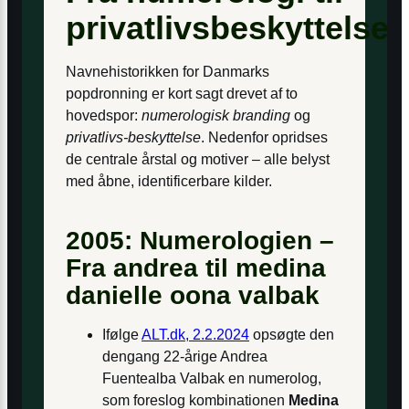
privatlivsbeskyttelse
Navnehistorikken for Danmarks
popdronning er kort sagt drevet af to
hoved­spor:
numerologisk branding
og
privatlivs-beskyttelse
. Nedenfor opridses
de centrale årstal og motiver – alle belyst
med åbne, identificerbare kilder.
2005: Numerologien –
Fra andrea til medina
danielle oona valbak
Ifølge
ALT.dk, 2.2.2024
opsøgte den
dengang 22-årige Andrea
Fuentealba Valbak en numerolog,
som foreslog kombinationen
Medina