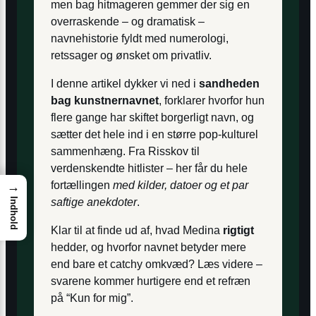
men bag hitmageren gemmer der sig en
overraskende – og dramatisk –
navnehistorie fyldt med numerologi,
retssager og ønsket om privatliv.
I denne artikel dykker vi ned i
sandheden
bag kunstnernavnet
, forklarer hvorfor hun
flere gange har skiftet borgerligt navn, og
sætter det hele ind i en større pop-kulturel
sammenhæng. Fra Risskov til
verdenskendte hitlister – her får du hele
fortællingen
med kilder, datoer og et par
→
Indhold
saftige anekdoter
.
Klar til at finde ud af, hvad Medina
rigtigt
hedder, og hvorfor navnet betyder mere
end bare et catchy omkvæd? Læs videre –
svarene kommer hurtigere end et refræn
på “Kun for mig”.