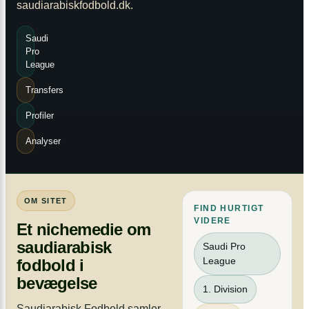
saudiarabiskfodbold.dk.
Saudi
Pro
League
Transfers
Profiler
Analyser
OM SITET
FIND HURTIGT
VIDERE
Et nichemedie om
saudiarabisk
Saudi Pro
League
fodbold i
bevægelse
1. Division
Saudiarabisk Fodbold samler