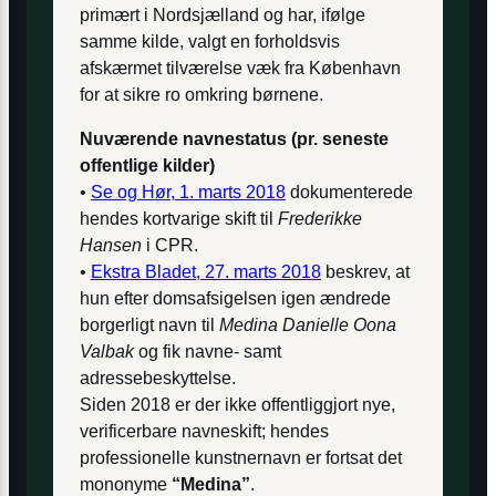
primært i Nordsjælland og har, ifølge
samme kilde, valgt en forholdsvis
afskærmet tilværelse væk fra København
for at sikre ro omkring børnene.
Nuværende navnestatus (pr. seneste
offentlige kilder)
•
Se og Hør, 1. marts 2018
dokumenterede
hendes kortvarige skift til
Frederikke
Hansen
i CPR.
•
Ekstra Bladet, 27. marts 2018
beskrev, at
hun efter domsafsigelsen igen ændrede
borgerligt navn til
Medina Danielle Oona
Valbak
og fik navne- samt
adressebeskyttelse.
Siden 2018 er der ikke offentliggjort nye,
verificerbare navneskift; hendes
professionelle kunstnernavn er fortsat det
mononyme
“Medina”
.