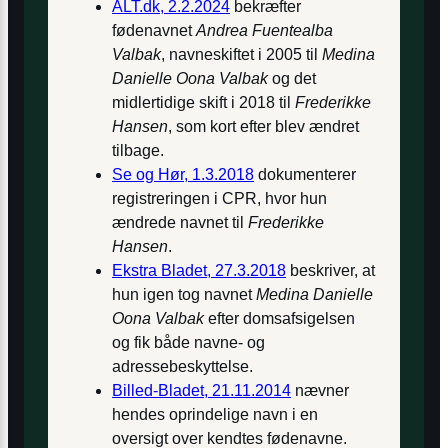
ALT.dk, 2.2.2024
bekræfter
fødenavnet
Andrea Fuentealba
Valbak
, navneskiftet i 2005 til
Medina
Danielle Oona Valbak
og det
midlertidige skift i 2018 til
Frederikke
Hansen
, som kort efter blev ændret
tilbage.
Se og Hør, 1.3.2018
dokumenterer
registreringen i CPR, hvor hun
ændrede navnet til
Frederikke
Hansen
.
Ekstra Bladet, 27.3.2018
beskriver, at
hun igen tog navnet
Medina Danielle
Oona Valbak
efter domsafsigelsen
og fik både navne- og
adressebeskyttelse.
Billed-Bladet, 21.11.2014
nævner
hendes oprindelige navn i en
oversigt over kendtes fødenavne.