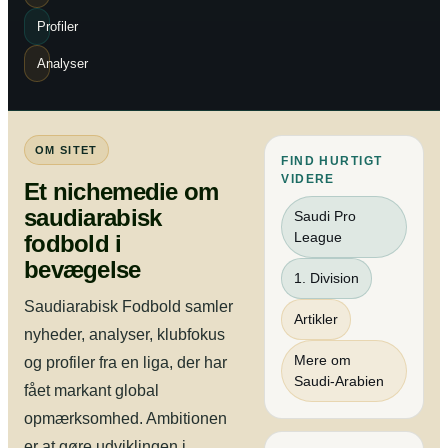
Profiler
Analyser
OM SITET
FIND HURTIGT
VIDERE
Et nichemedie om
saudiarabisk
Saudi Pro
League
fodbold i
bevægelse
1. Division
Saudiarabisk Fodbold samler
Artikler
nyheder, analyser, klubfokus
Mere om
og profiler fra en liga, der har
Saudi-Arabien
fået markant global
opmærksomhed. Ambitionen
er at gøre udviklingen i