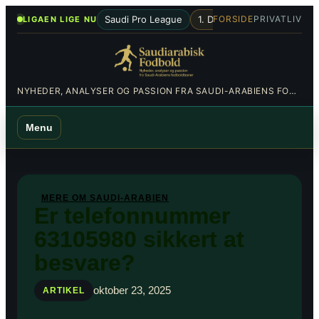
Spring
•
Saudi Pro League
1. Division
Al-Hilal
Al-Nas
FORSIDE
PRIVATLIV
LIGAEN LIGE NU
til
indhold
NYHEDER, ANALYSER OG PASSION FRA SAUDI-ARABIENS FODBOLDBANER
Menu
MERE OM SAUDI-ARABIEN
Er telefonnummer
63105980 sikkert at
besvare?
oktober 23, 2025
ARTIKEL