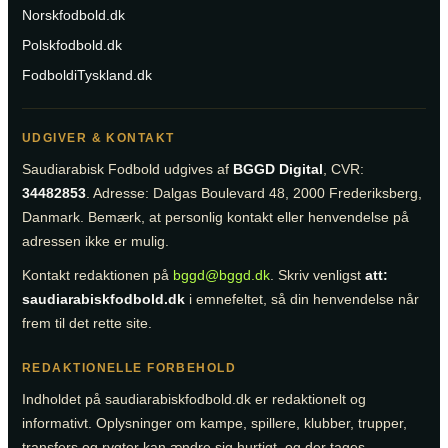
Norskfodbold.dk
Polskfodbold.dk
FodboldiTyskland.dk
UDGIVER & KONTAKT
Saudiarabisk Fodbold udgives af
BGGD Digital
, CVR:
34482853
. Adresse: Dalgas Boulevard 48, 2000 Frederiksberg,
Danmark. Bemærk, at personlig kontakt eller henvendelse på
adressen ikke er mulig.
Kontakt redaktionen på
bggd@bggd.dk
. Skriv venligst
att:
saudiarabiskfodbold.dk
i emnefeltet, så din henvendelse når
frem til det rette site.
REDAKTIONELLE FORBEHOLD
Indholdet på saudiarabiskfodbold.dk er redaktionelt og
informativt. Oplysninger om kampe, spillere, klubber, trupper,
transfers og rygter kan ændre sig hurtigt, og der tages