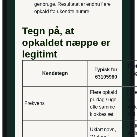
genbruge. Resultatet er endnu flere
opkald fra ukendte numre.
Tegn på, at
opkaldet næppe er
legitimt
Typi
Typisk for
Kendetegn
fa
63105980
Flere opkald
Enke
pr. dag / uge –
evt.
Frekvens
ofte samme
besk
klokkeslæt
mail
Fuld
Uklart navn,
meda
“Malene”