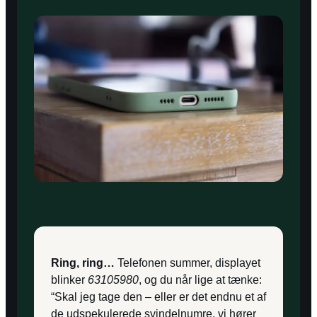
Ring, ring…
Telefonen summer, displayet
blinker
63105980
, og du når lige at tænke:
“Skal jeg tage den – eller er det endnu et af
de udspekulerede svindelnumre, vi hører