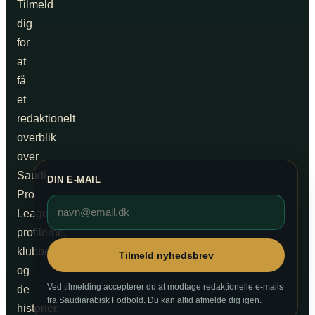
Tilmeld
dig
for
at
få
et
redaktionelt
overblik
over
Saudi
DIN E-MAIL
Pro
League,
profilerne,
klubberne
Tilmeld nyhedsbrev
og
Ved tilmelding accepterer du at modtage redaktionelle e-mails
de
fra Saudiarabisk Fodbold. Du kan altid afmelde dig igen.
historier,