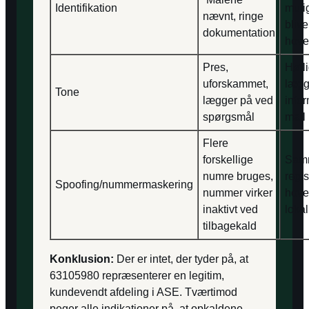
Identifikation
mulig
nævnt, ringe
blive
dokumentation
hov
Pres,
Høfli
uforskammet,
lægg
Tone
lægger på ved
info
spørgsmål
mail
Flere
forskellige
Samm
numre bruges,
regi
Spoofing/nummermaskering
nummer virker
hoved
inaktivt ved
loka
tilbagekald
Konklusion:
Der er intet, der tyder på, at
63105980 repræsenterer en legitim,
kundevendt afdeling i ASE. Tværtimod
peger alle indikationer på, at opkaldene