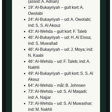
(assist: A. Adnan)
19′: Al-Bukayriyah – gult kort: A.
Owolabi
24′: Al-Bukayriyah – ud: A. Owolabi;
ind: S. S. Al Akouz
43′: Al-Wehda – gult kort: F. Taleb
46′: Al-Bukayriyah – ud: H. Al Eissa;
ind: S. Muwallad
46′: Al-Bukayriyah – ud: J. Moya; ind:
N. Kaabi
46′: Al-Wehda – ud: F. Taleb; ind: A.
Nakhli
49′: Al-Bukayriyah – gult kort: S. S. Al
Akouz
64′: Al-Wehda – mål: B. Johnsen
73′: Al-Wehda – ud: S. Al Maqadi;
ind: A. Najjar
73′: Al-Wehda – ud: S. Al Muwashar;
ind: M. Nakhli