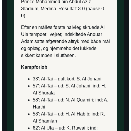
Prince Mohammed bin Abdul Aziz
Stadium, Medina. Resultat: 3-0 (pause 0-
0).
Efter en målløs første halvleg skruede Al
Ula tempoet i vejret; indskiftede Anouar
Adam satte afgørende aftryk med både mål
og oplæg, og hjemmeholdet lukkede
sikkert kampen i slutfasen.
Kampforløb
33′: Al-Tai – gult kort: S. Al Johani
57′: Al-Tai – ud: S. Al Johani; ind: H.
Al Shurafa
58′: Al-Tai – ud: N. Al Quamiri; ind: A.
Harthi
58′: Al-Tai – ud: H. Al Habib; ind: R.
Al Shamlan
62′: Al Ula – ud: K. Ruwaili; ind: