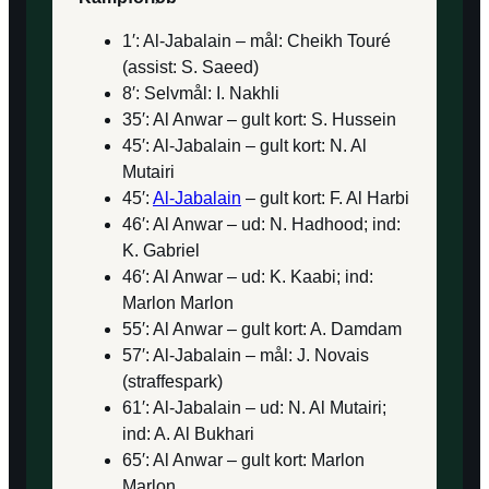
1′: Al-Jabalain – mål: Cheikh Touré
(assist: S. Saeed)
8′: Selvmål: I. Nakhli
35′: Al Anwar – gult kort: S. Hussein
45′: Al-Jabalain – gult kort: N. Al
Mutairi
45′:
Al-Jabalain
– gult kort: F. Al Harbi
46′: Al Anwar – ud: N. Hadhood; ind:
K. Gabriel
46′: Al Anwar – ud: K. Kaabi; ind:
Marlon Marlon
55′: Al Anwar – gult kort: A. Damdam
57′: Al-Jabalain – mål: J. Novais
(straffespark)
61′: Al-Jabalain – ud: N. Al Mutairi;
ind: A. Al Bukhari
65′: Al Anwar – gult kort: Marlon
Marlon