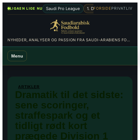
Spring
•
Saudi Pro League
1. Division
Al-Hilal
Al-Nas
FORSIDE
PRIVATLIV
LIGAEN LIGE NU
til
indhold
NYHEDER, ANALYSER OG PASSION FRA SAUDI-ARABIENS FODBOLDBANER
Menu
ARTIKLER
Dramatik til det sidste:
sene scoringer,
straffespark og et
tidligt rødt kort
prægede Division 1