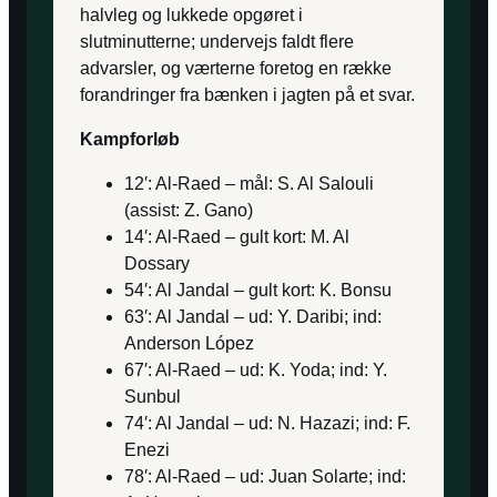
halvleg og lukkede opgøret i
slutminutterne; undervejs faldt flere
advarsler, og værterne foretog en række
forandringer fra bænken i jagten på et svar.
Kampforløb
12′: Al-Raed – mål: S. Al Salouli
(assist: Z. Gano)
14′: Al-Raed – gult kort: M. Al
Dossary
54′: Al Jandal – gult kort: K. Bonsu
63′: Al Jandal – ud: Y. Daribi; ind:
Anderson López
67′: Al-Raed – ud: K. Yoda; ind: Y.
Sunbul
74′: Al Jandal – ud: N. Hazazi; ind: F.
Enezi
78′: Al-Raed – ud: Juan Solarte; ind: