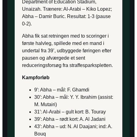
Department of Education Stadium,
Unaizah. Trænere: Al-Arabi – Kiko Lopez;
Abha – Damir Buric. Resultat: 1-3 (pause
0-2).
Abha fik sat retningen med to scoringer i
første halvleg, spillede med en mand i
undertal fra 39’, udbyggede føringen efter
pausen og afværgede et sent
reduceringsforsøg fra straffesparkspletten.
Kampforløb
9′: Abha – mål: F. Ghamdi
30′: Abha – mål: Y. Y. Ibrahim (assist:
M. Mutairi)
31′: Al-Arabi – gult kort: B. Touray
39′: Abha – rødt kort: A. Al Jadani
43′: Abha – ud: N. Al Daajani; ind: A.
Bouq