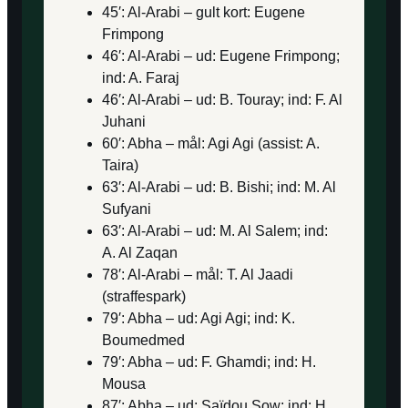
45′: Al-Arabi – gult kort: Eugene
Frimpong
46′: Al-Arabi – ud: Eugene Frimpong;
ind: A. Faraj
46′: Al-Arabi – ud: B. Touray; ind: F. Al
Juhani
60′: Abha – mål: Agi Agi (assist: A.
Taira)
63′: Al-Arabi – ud: B. Bishi; ind: M. Al
Sufyani
63′: Al-Arabi – ud: M. Al Salem; ind:
A. Al Zaqan
78′: Al-Arabi – mål: T. Al Jaadi
(straffespark)
79′: Abha – ud: Agi Agi; ind: K.
Boumedmed
79′: Abha – ud: F. Ghamdi; ind: H.
Mousa
87′: Abha – ud: Saïdou Sow; ind: H.