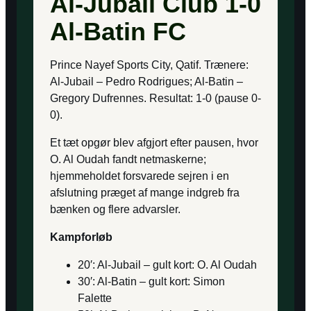
Al-Jubail Club 1-0
Al-Batin FC
Prince Nayef Sports City, Qatif. Trænere:
Al-Jubail – Pedro Rodrigues; Al-Batin –
Gregory Dufrennes. Resultat: 1-0 (pause 0-
0).
Et tæt opgør blev afgjort efter pausen, hvor
O. Al Oudah fandt netmaskerne;
hjemmeholdet forsvarede sejren i en
afslutning præget af mange indgreb fra
bænken og flere advarsler.
Kampforløb
20′: Al-Jubail – gult kort: O. Al Oudah
30′: Al-Batin – gult kort: Simon
Falette