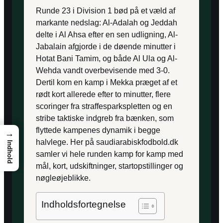
Runde 23 i Division 1 bød på et væld af
markante nedslag: Al-Adalah og Jeddah
delte i Al Ahsa efter en sen udligning, Al-
Jabalain afgjorde i de døende minutter i
Hotat Bani Tamim, og både Al Ula og Al-
Wehda vandt overbevisende med 3-0.
Dertil kom en kamp i Mekka præget af et
rødt kort allerede efter to minutter, flere
scoringer fra straffesparkspletten og en
stribe taktiske indgreb fra bænken, som
flyttede kampenes dynamik i begge
→
halvlege. Her på saudiarabiskfodbold.dk
Indhold
samler vi hele runden kamp for kamp med
mål, kort, udskiftninger, startopstillinger og
nøgleøjeblikke.
Indholdsfortegnelse