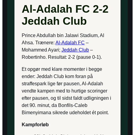
Al-Adalah FC 2-2
Jeddah Club
Prince Abdullah bin Jalawi Stadium, Al
Ahsa. Trænere:
Al-Adalah FC
–
Mohammed Ayari;
Jeddah Club
–
Robertinho. Resultat: 2-2 (pause 0-1).
Et opgør med klare momenter i begge
ender: Jeddah Club kom foran på
straffespark lige før pausen, Al-Adalah
vendte kampen med to hurtige scoringer
efter pausen, og til sidst faldt udligningen i
det 90. minut, da Bonfils-Caleb
Bimenyimana sikrede udeholdet ét point.
Kampforløb