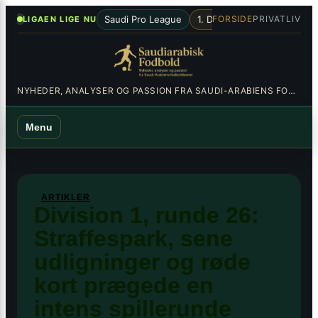
Spring
×
•
Saudi Pro League
1. Division
Al-Hilal
Al-Nas
FORSIDE
PRIVATLIV
LIGAEN LIGE NU
til
indhold
NYHEDER, ANALYSER OG PASSION FRA SAUDI-ARABIENS FODBOLDBANER
Menu
ARTIKLER
Division 1, runde 26:
Straffespark, sene
udligninger og røde
kort prægede en
intens spillerunde