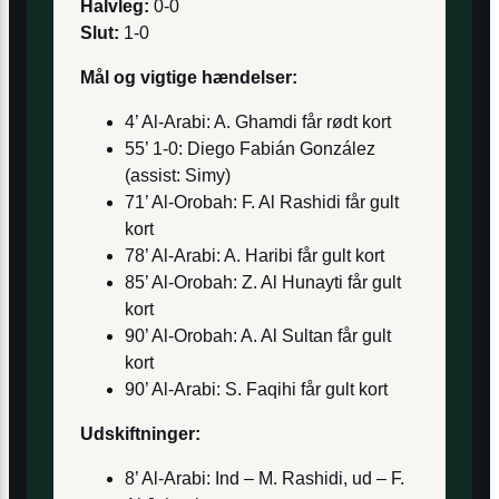
Halvleg:
0-0
Slut:
1-0
Mål og vigtige hændelser:
4’ Al-Arabi: A. Ghamdi får rødt kort
55’ 1-0: Diego Fabián González
(assist: Simy)
71’ Al-Orobah: F. Al Rashidi får gult
kort
78’ Al-Arabi: A. Haribi får gult kort
85’ Al-Orobah: Z. Al Hunayti får gult
kort
90’ Al-Orobah: A. Al Sultan får gult
kort
90’ Al-Arabi: S. Faqihi får gult kort
Udskiftninger:
8’ Al-Arabi: Ind – M. Rashidi, ud – F.