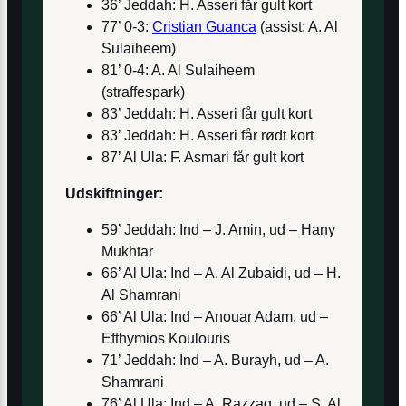
36’ Jeddah: H. Asseri får gult kort
77’ 0-3:
Cristian Guanca
(assist: A. Al
Sulaiheem)
81’ 0-4: A. Al Sulaiheem
(straffespark)
83’ Jeddah: H. Asseri får gult kort
83’ Jeddah: H. Asseri får rødt kort
87’ Al Ula: F. Asmari får gult kort
Udskiftninger:
59’ Jeddah: Ind – J. Amin, ud – Hany
Mukhtar
66’ Al Ula: Ind – A. Al Zubaidi, ud – H.
Al Shamrani
66’ Al Ula: Ind – Anouar Adam, ud –
Efthymios Koulouris
71’ Jeddah: Ind – A. Burayh, ud – A.
Shamrani
76’ Al Ula: Ind – A. Razzaq, ud – S. Al