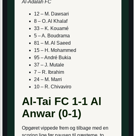
Al-Adalah FC
12 – M. Dawsari
8 – O. Al Khalaf
33 – K. Kouamé
5 – A. Boudrama
81 – M. Al Saeed
15 – H. Mohammed
95 – André Bukia
37 – J. Mutale
7 – R. Ibrahim
24 – M. Marri
10 – R. Chivaviro
Al-Tai FC 1-1 Al
Anwar (0-1)
Opgøret vippede frem og tilbage med en
scoring lige før pausen til gæsterne, to