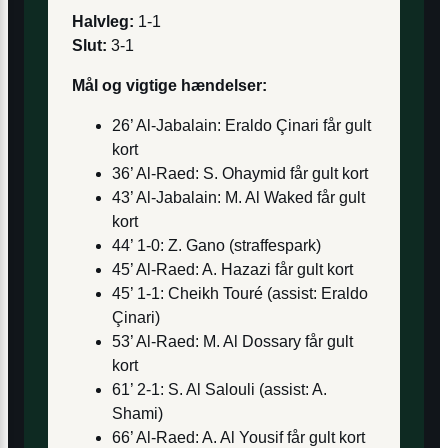
Halvleg:
1-1
Slut:
3-1
Mål og vigtige hændelser:
26’ Al-Jabalain: Eraldo Çinari får gult
kort
36’ Al-Raed: S. Ohaymid får gult kort
43’ Al-Jabalain: M. Al Waked får gult
kort
44’ 1-0: Z. Gano (straffespark)
45’ Al-Raed: A. Hazazi får gult kort
45’ 1-1: Cheikh Touré (assist: Eraldo
Çinari)
53’ Al-Raed: M. Al Dossary får gult
kort
61’ 2-1: S. Al Salouli (assist: A.
Shami)
66’ Al-Raed: A. Al Yousif får gult kort