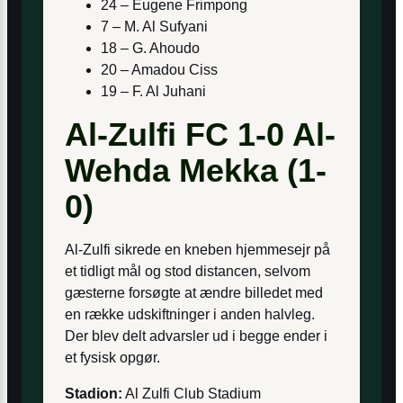
24 – Eugene Frimpong
7 – M. Al Sufyani
18 – G. Ahoudo
20 – Amadou Ciss
19 – F. Al Juhani
Al-Zulfi FC 1-0 Al-
Wehda Mekka (1-
0)
Al-Zulfi sikrede en kneben hjemmesejr på
et tidligt mål og stod distancen, selvom
gæsterne forsøgte at ændre billedet med
en række udskiftninger i anden halvleg.
Der blev delt advarsler ud i begge ender i
et fysisk opgør.
Stadion:
Al Zulfi Club Stadium