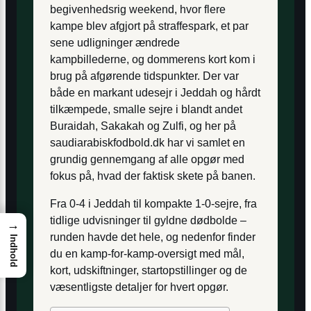
begivenhedsrig weekend, hvor flere
kampe blev afgjort på straffespark, et par
sene udligninger ændrede
kampbillederne, og dommerens kort kom i
brug på afgørende tidspunkter. Der var
både en markant udesejr i Jeddah og hårdt
tilkæmpede, smalle sejre i blandt andet
Buraidah, Sakakah og Zulfi, og her på
saudiarabiskfodbold.dk har vi samlet en
grundig gennemgang af alle opgør med
fokus på, hvad der faktisk skete på banen.
Fra 0-4 i Jeddah til kompakte 1-0-sejre, fra
tidlige udvisninger til gyldne dødbolde –
→
runden havde det hele, og nedenfor finder
Indhold
du en kamp-for-kamp-oversigt med mål,
kort, udskiftninger, startopstillinger og de
væsentligste detaljer for hvert opgør.