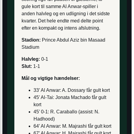
gule kort til samme Al Anwar-spiller i
anden halvleg og en udligning i det sidste
kvarter. Det hele endte med delte point
efter en kompakt og intens afslutning.
Stadion:
Prince Abdul Aziz bin Masaad
Stadium
Halvleg:
0-1
Slut:
1-1
Mål og vigtige hændelser:
33’ Al Anwar: A. Dossary får gult kort
45’ Al-Tai: Jonata Machado får gult
kort
45’ 0-1: R. Caraballo (assist: N.
Hadhood)
64’ Al Anwar: M. Majrashi får gult kort
67’ Al Anwar: H. Majrashi får gult kort