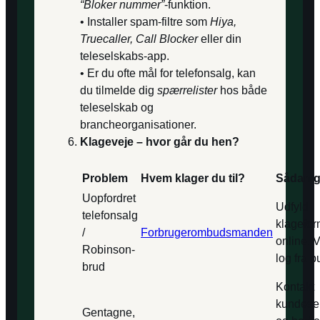
“Bloker nummer”
-funktion.
• Installer spam-filtre som
Hiya,
Truecaller, Call Blocker
eller din
teleselskabs-app.
• Er du ofte mål for telefonsalg, kan
du tilmelde dig
spærrelister
hos både
teleselskab og
brancheorganisationer.
Klageveje – hvor går du hen?
Problem
Hvem klager du til?
Sådan g
Uopfordret
Udfyld
telefonsalg
klagefor
/
Forbrugerombudsmanden
online. 
Robinson-
log fra p
brud
Kontakt
kundese
Gentagne,