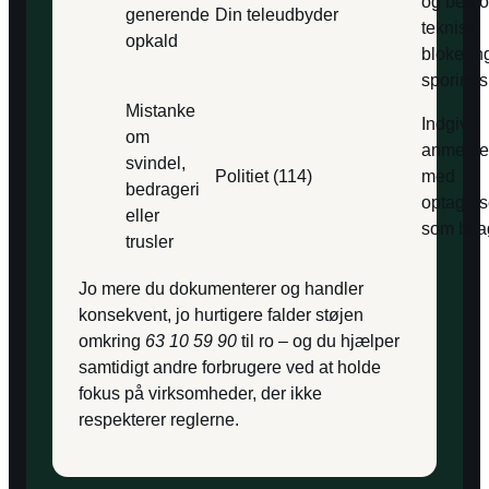
og bed 
generende
Din teleudbyder
teknisk
opkald
blokering
sporings
Mistanke
Indgiv
om
anmelde
svindel,
Politiet (114)
med
bedrageri
optagels
eller
som bila
trusler
Jo mere du dokumenterer og handler
konsekvent, jo hurtigere falder støjen
omkring
63 10 59 90
til ro – og du hjælper
samtidigt andre forbrugere ved at holde
fokus på virksomheder, der ikke
respekterer reglerne.