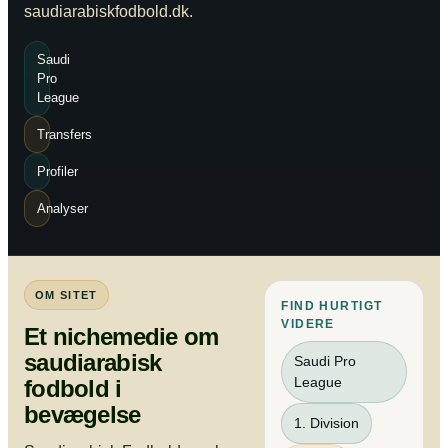
saudiarabiskfodbold.dk.
Saudi
Pro
League
Transfers
Profiler
Analyser
OM SITET
FIND HURTIGT
VIDERE
Et nichemedie om
saudiarabisk
Saudi Pro
League
fodbold i
bevægelse
1. Division