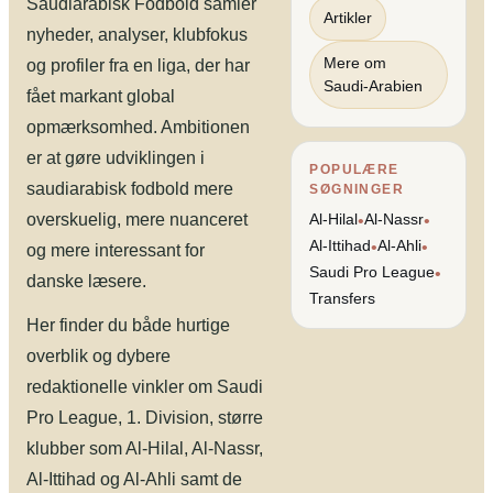
Saudiarabisk Fodbold samler
Artikler
nyheder, analyser, klubfokus
Mere om
og profiler fra en liga, der har
Saudi-Arabien
fået markant global
opmærksomhed. Ambitionen
er at gøre udviklingen i
POPULÆRE
saudiarabisk fodbold mere
SØGNINGER
overskuelig, mere nuanceret
Al-Hilal
Al-Nassr
•
•
Al-Ittihad
Al-Ahli
•
•
og mere interessant for
Saudi Pro League
•
danske læsere.
Transfers
Her finder du både hurtige
overblik og dybere
redaktionelle vinkler om Saudi
Pro League, 1. Division, større
klubber som Al-Hilal, Al-Nassr,
Al-Ittihad og Al-Ahli samt de