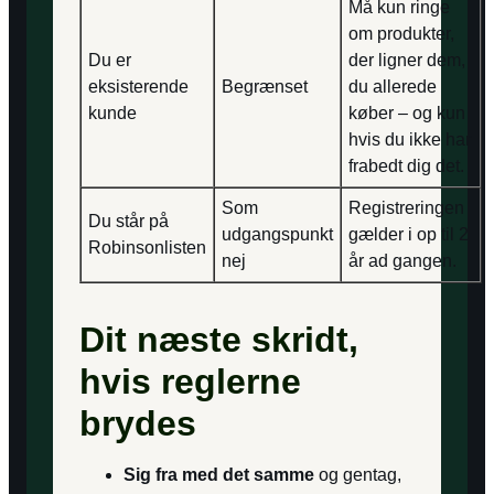
Må kun ringe
om produkter,
Du er
der ligner dem,
eksisterende
Begrænset
du allerede
kunde
køber – og kun
hvis du ikke har
frabedt dig det.
Som
Registreringen
Du står på
udgangspunkt
gælder i op til 2
Robinsonlisten
nej
år ad gangen.
Dit næste skridt,
hvis reglerne
brydes
Sig fra med det samme
og gentag,