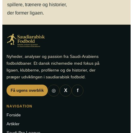
spillere, trænere og historier,
der former ligaen.
Nyheder, analyser og passion fra Saudi-Arabiens
fodboldbaner. Et dansk nichemedie med fokus på
ligaen, klubberne, profilerne og de historier, der
præger udviklingen i saudiarabisk fodbold.
◎
X
f
Få ugens overblik
NAVIGATION
Forside
Artikler
Saudi Pro League