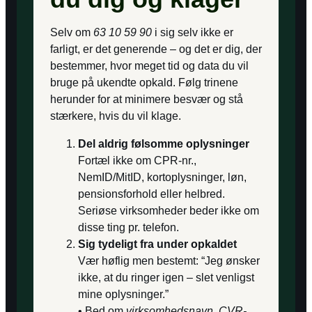
Selv om
63 10 59 90
i sig selv ikke er
farligt, er det generende – og det er dig, der
bestemmer, hvor meget tid og data du vil
bruge på ukendte opkald. Følg trinene
herunder for at minimere besvær og stå
stærkere, hvis du vil klage.
Del aldrig følsomme oplysninger
Fortæl ikke om CPR-nr.,
NemID/MitID, kortoplysninger, løn,
pensionsforhold eller helbred.
Seriøse virksomheder beder ikke om
disse ting pr. telefon.
Sig tydeligt fra under opkaldet
Vær høflig men bestemt: “Jeg ønsker
ikke, at du ringer igen – slet venligst
mine oplysninger.”
• Bed om
virksomhedsnavn, CVR-