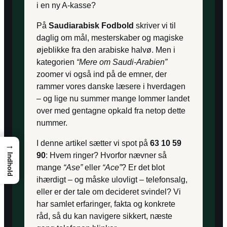
i en ny A-kasse?
På
Saudiarabisk Fodbold
skriver vi til
daglig om mål, mesterskaber og magiske
øjeblikke fra den arabiske halvø. Men i
kategorien
“Mere om Saudi-Arabien”
zoomer vi også ind på de emner, der
rammer vores danske læsere i hverdagen
– og lige nu summer mange lommer landet
over med gentagne opkald fra netop dette
nummer.
I denne artikel sætter vi spot på
63 10 59
→
90
: Hvem ringer? Hvorfor nævner så
Indhold
mange
“Ase”
eller
“Ace”
? Er det blot
ihærdigt – og måske ulovligt – telefonsalg,
eller er der tale om decideret svindel? Vi
har samlet erfaringer, fakta og konkrete
råd, så du kan navigere sikkert, næste