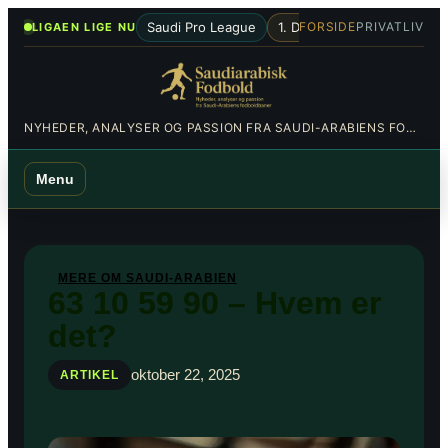
Spring
•
Saudi Pro League
1. Division
Al-Hilal
Al-Nas
FORSIDE
PRIVATLIV
LIGAEN LIGE NU
til
indhold
NYHEDER, ANALYSER OG PASSION FRA SAUDI-ARABIENS FODBOLDBANER
Menu
MERE OM SAUDI-ARABIEN
63 10 59 90 – Hvem er
det?
oktober 22, 2025
ARTIKEL