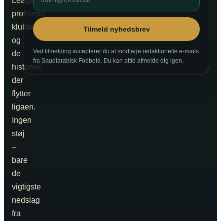
League,
profilerne,
klubberne
Tilmeld nyhedsbrev
og
Ved tilmelding accepterer du at modtage redaktionelle e-mails
de
fra Saudiarabisk Fodbold. Du kan altid afmelde dig igen.
historier,
der
flytter
ligaen.
Ingen
støj
–
bare
de
vigtigste
nedslag
fra