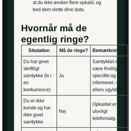
at du ikke ønsker flere opkald, og
bed dem slette dine data.
Hvornår må de
egentlig ringe?
Situtation
Må de ringe?
Bemærkninger
Du har givet
Samtykket skal
skriftligt
være frivilligt,
samtykke (fx i
Ja
specifikt og
en
informeret –
konkurrence)
ellers ugyldigt.
Du er
ikke
Opkaldet er
kunde og har
Nej
ulovligt
ikke
givet
telefonsalg.
samtykke