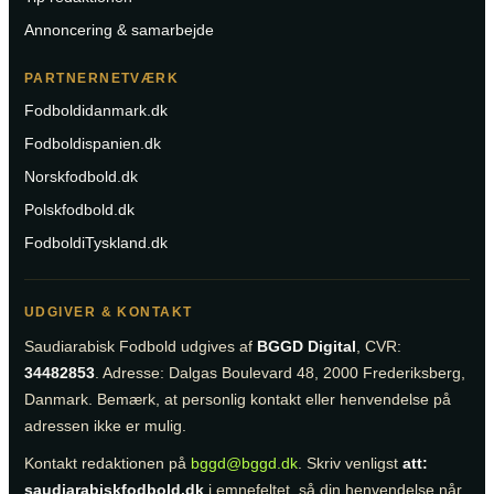
Annoncering & samarbejde
PARTNERNETVÆRK
Fodboldidanmark.dk
Fodboldispanien.dk
Norskfodbold.dk
Polskfodbold.dk
FodboldiTyskland.dk
UDGIVER & KONTAKT
Saudiarabisk Fodbold udgives af
BGGD Digital
, CVR:
34482853
. Adresse: Dalgas Boulevard 48, 2000 Frederiksberg,
Danmark. Bemærk, at personlig kontakt eller henvendelse på
adressen ikke er mulig.
Kontakt redaktionen på
bggd@bggd.dk
. Skriv venligst
att:
saudiarabiskfodbold.dk
i emnefeltet, så din henvendelse når