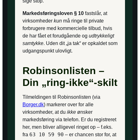
sige stop.
Markedsføringsloven § 10
fastslår, at
virksomheder
kun
må ringe til private
forbrugere med kommercielle tilbud, hvis
de har fået et forudgående og
udtrykkeligt
samtykke
. Uden dit „ja tak“ er opkaldet som
udgangspunkt ulovligt.
Robinsonlisten –
Din „ring-ikke“-skilt
Tilmeldingen til Robinsonlisten (via
Borger.dk
) markerer over for alle
virksomheder, at du
ikke
ønsker
markedsføring via telefon. Er du registreret
her, men bliver alligevel ringet op – f.eks.
63 10 59 90
fra
– er chancen stor for, at