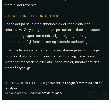
frem til det rette site.
REDAKTIONELLE FORBEHOLD
Indholdet på saudiarabiskfodbold.dk er redaktionelt og
informativt. Oplysninger om kampe, spillere, klubber, trupper,
transfers og rygter kan ændre sig hurtigt, og der tages
forbehold for fejl, forsinkelser og løbende opdateringer.
Eventuelle omtaler af rygter, markedsbevægelser og mulige
handler skal læses som journalistisk dækning – ikke som
garantier for officielle eller afsluttede aftaler, medmindre det
fremgår tydeligt.
/
/
/
Følg temaer:
Pro League
Transfers
Profiler
REDAKTIONEL PULS
Analyse
SA
© Saudiarabisk Fodbold
Forside
Privatliv